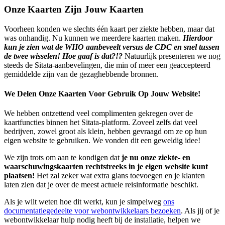
Onze Kaarten Zijn Jouw Kaarten
Voorheen konden we slechts één kaart per ziekte hebben, maar dat
was onhandig. Nu kunnen we meerdere kaarten maken.
Hierdoor
kun je zien wat de WHO aanbeveelt versus de CDC en snel tussen
de twee wisselen! Hoe gaaf is dat?!?
Natuurlijk presenteren we nog
steeds de Sitata-aanbevelingen, die min of meer een geaccepteerd
gemiddelde zijn van de gezaghebbende bronnen.
We Delen Onze Kaarten Voor Gebruik Op Jouw Website!
We hebben ontzettend veel complimenten gekregen over de
kaartfuncties binnen het Sitata-platform. Zoveel zelfs dat veel
bedrijven, zowel groot als klein, hebben gevraagd om ze op hun
eigen website te gebruiken. We vonden dit een geweldig idee!
We zijn trots om aan te kondigen dat
je nu onze ziekte- en
waarschuwingskaarten rechtstreeks in je eigen website kunt
plaatsen!
Het zal zeker wat extra glans toevoegen en je klanten
laten zien dat je over de meest actuele reisinformatie beschikt.
Als je wilt weten hoe dit werkt, kun je simpelweg
ons
documentatiegedeelte voor webontwikkelaars bezoeken
. Als jij of je
webontwikkelaar hulp nodig heeft bij de installatie, helpen we