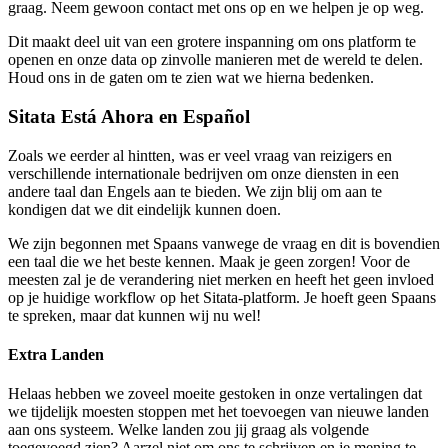
graag. Neem gewoon contact met ons op en we helpen je op weg.
Dit maakt deel uit van een grotere inspanning om ons platform te
openen en onze data op zinvolle manieren met de wereld te delen.
Houd ons in de gaten om te zien wat we hierna bedenken.
Sitata Está Ahora en Español
Zoals we eerder al hintten, was er veel vraag van reizigers en
verschillende internationale bedrijven om onze diensten in een
andere taal dan Engels aan te bieden. We zijn blij om aan te
kondigen dat we dit eindelijk kunnen doen.
We zijn begonnen met Spaans vanwege de vraag en dit is bovendien
een taal die we het beste kennen. Maak je geen zorgen! Voor de
meesten zal je de verandering niet merken en heeft het geen invloed
op je huidige workflow op het Sitata-platform. Je hoeft geen Spaans
te spreken, maar dat kunnen wij nu wel!
Extra Landen
Helaas hebben we zoveel moeite gestoken in onze vertalingen dat
we tijdelijk moesten stoppen met het toevoegen van nieuwe landen
aan ons systeem. Welke landen zou jij graag als volgende
toegevoegd zien? Aarzel niet om ons te schrijven en je mening te