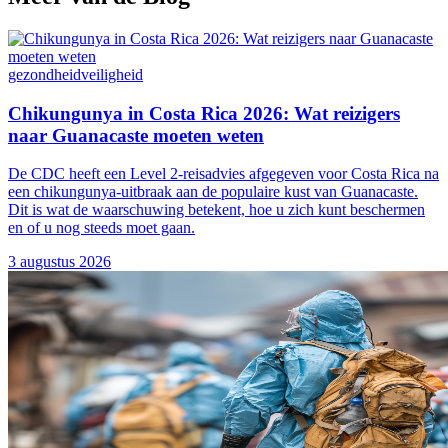
gezondheid
veiligheid
Chikungunya in Costa Rica 2026: Wat reizigers
naar Guanacaste moeten weten
De CDC heeft een Level 2-reisadvies afgegeven voor Costa Rica na
een chikungunya-uitbraak aan de populaire kust van Guanacaste.
Dit is wat de waarschuwing betekent, hoe u zich kunt beschermen
en of u nog steeds moet gaan.
3 augustus 2026