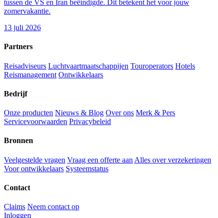
tussen de VS en Iran beëindigde. Dit betekent het voor jouw
zomervakantie.
13 juli 2026
Partners
Reisadviseurs
Luchtvaartmaatschappijen
Touroperators
Hotels
Reismanagement
Ontwikkelaars
Bedrijf
Onze producten
Nieuws & Blog
Over ons
Merk & Pers
Servicevoorwaarden
Privacybeleid
Bronnen
Veelgestelde vragen
Vraag een offerte aan
Alles over verzekeringen
Voor ontwikkelaars
Systeemstatus
Contact
Claims
Neem contact op
Inloggen