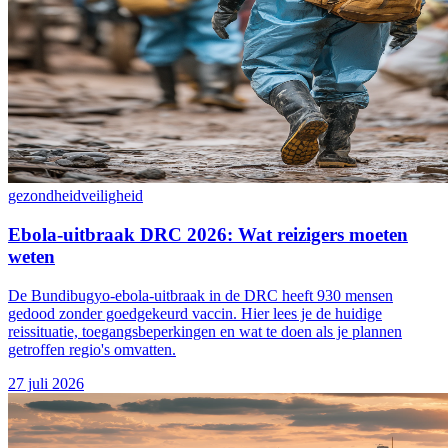
gezondheid
veiligheid
Ebola-uitbraak DRC 2026: Wat reizigers moeten
weten
De Bundibugyo-ebola-uitbraak in de DRC heeft 930 mensen
gedood zonder goedgekeurd vaccin. Hier lees je de huidige
reissituatie, toegangsbeperkingen en wat te doen als je plannen
getroffen regio's omvatten.
27 juli 2026