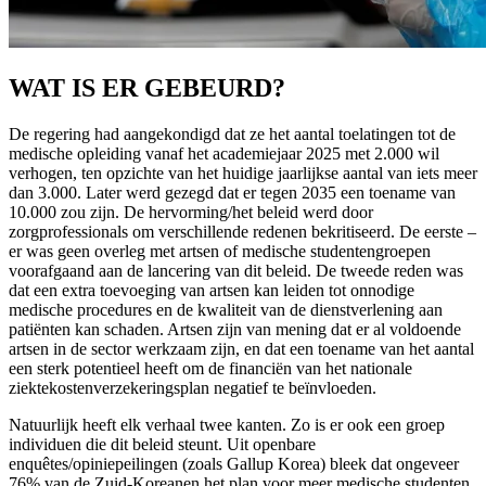
WAT IS ER GEBEURD?
De regering had aangekondigd dat ze het aantal toelatingen tot de
medische opleiding vanaf het academiejaar 2025 met 2.000 wil
verhogen, ten opzichte van het huidige jaarlijkse aantal van iets meer
dan 3.000. Later werd gezegd dat er tegen 2035 een toename van
10.000 zou zijn. De hervorming/het beleid werd door
zorgprofessionals om verschillende redenen bekritiseerd. De eerste –
er was geen overleg met artsen of medische studentengroepen
voorafgaand aan de lancering van dit beleid. De tweede reden was
dat een extra toevoeging van artsen kan leiden tot onnodige
medische procedures en de kwaliteit van de dienstverlening aan
patiënten kan schaden. Artsen zijn van mening dat er al voldoende
artsen in de sector werkzaam zijn, en dat een toename van het aantal
een sterk potentieel heeft om de financiën van het nationale
ziektekostenverzekeringsplan negatief te beïnvloeden.
Natuurlijk heeft elk verhaal twee kanten. Zo is er ook een groep
individuen die dit beleid steunt. Uit openbare
enquêtes/opiniepeilingen (zoals Gallup Korea) bleek dat ongeveer
76% van de Zuid-Koreanen het plan voor meer medische studenten