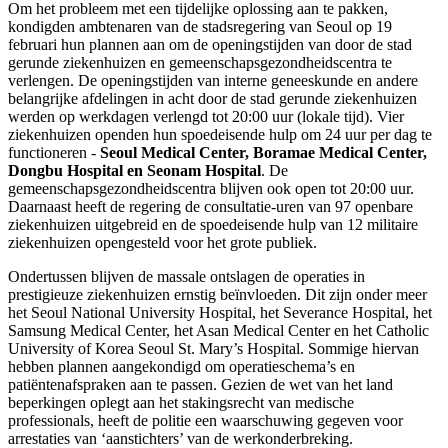
Om het probleem met een tijdelijke oplossing aan te pakken,
kondigden ambtenaren van de stadsregering van Seoul op 19
februari hun plannen aan om de openingstijden van door de stad
gerunde ziekenhuizen en gemeenschapsgezondheidscentra te
verlengen. De openingstijden van interne geneeskunde en andere
belangrijke afdelingen in acht door de stad gerunde ziekenhuizen
werden op werkdagen verlengd tot 20:00 uur (lokale tijd). Vier
ziekenhuizen openden hun spoedeisende hulp om 24 uur per dag te
functioneren -
Seoul Medical Center, Boramae Medical Center,
Dongbu Hospital en Seonam Hospital
. De
gemeenschapsgezondheidscentra blijven ook open tot 20:00 uur.
Daarnaast heeft de regering de consultatie-uren van 97 openbare
ziekenhuizen uitgebreid en de spoedeisende hulp van 12 militaire
ziekenhuizen opengesteld voor het grote publiek.
Ondertussen blijven de massale ontslagen de operaties in
prestigieuze ziekenhuizen ernstig beïnvloeden. Dit zijn onder meer
het Seoul National University Hospital, het Severance Hospital, het
Samsung Medical Center, het Asan Medical Center en het Catholic
University of Korea Seoul St. Mary’s Hospital. Sommige hiervan
hebben plannen aangekondigd om operatieschema’s en
patiëntenafspraken aan te passen. Gezien de wet van het land
beperkingen oplegt aan het stakingsrecht van medische
professionals, heeft de politie een waarschuwing gegeven voor
arrestaties van ‘aanstichters’ van de werkonderbreking.