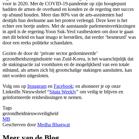
voor in 2020. Met de COVID-19-pandemie op zijn hoogtepunt
hadden de artsen de overhand en konden ze de regering met succes
op afstand houden. Meer dan 80% van de arts-assistenten had
destijds hun deelname aan het protest verlengd. Deze keer is het
echter een beetje anders. Met de aanstaande parlementsverkiezingen
in april is de regering-Yoon Suk-Yeol vastbesloten om door te gaan
met dit beleid en haar imago te herstellen, dat eerder ‘besmeurd’ was
door een reeks politieke schandalen.
Gezien de door de ‘private sector gedomineerde’
gezondheidszorgindustrie van Zuid-Korea, is het waarschijnlijk dat
de stakingsactie zal voortduren en de mogelijkheid van een totale
stilstand, als artsen zich bij grootschalige stakingen aansluiten, kan
niet worden uitgesloten.
Volg ons op
Instagram
en
Facebook
; en abonneer je op onze
LinkedIn Nieuwsbrief “
Sitata Weekly
” om veilig te blijven en
geïnformeerde reisbeslissingen te nemen.
Tags
gezondheid
nieuws
veiligheid
MB
Geschreven door
Medha Bhagwat
Meer van de Blog