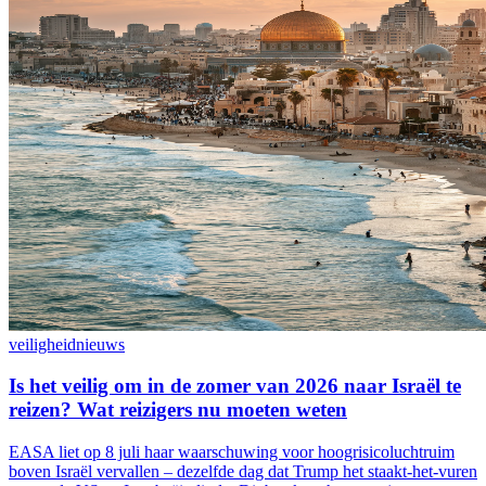
veiligheid
nieuws
Is het veilig om in de zomer van 2026 naar Israël te
reizen? Wat reizigers nu moeten weten
EASA liet op 8 juli haar waarschuwing voor hoogrisicoluchtruim
boven Israël vervallen – dezelfde dag dat Trump het staakt-het-vuren