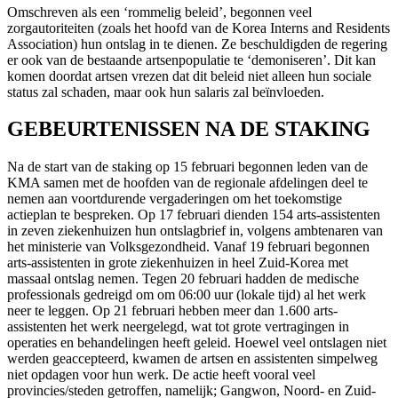
Omschreven als een ‘rommelig beleid’, begonnen veel
zorgautoriteiten (zoals het hoofd van de Korea Interns and Residents
Association) hun ontslag in te dienen. Ze beschuldigden de regering
er ook van de bestaande artsenpopulatie te ‘demoniseren’. Dit kan
komen doordat artsen vrezen dat dit beleid niet alleen hun sociale
status zal schaden, maar ook hun salaris zal beïnvloeden.
GEBEURTENISSEN NA DE STAKING
Na de start van de staking op 15 februari begonnen leden van de
KMA samen met de hoofden van de regionale afdelingen deel te
nemen aan voortdurende vergaderingen om het toekomstige
actieplan te bespreken. Op 17 februari dienden 154 arts-assistenten
in zeven ziekenhuizen hun ontslagbrief in, volgens ambtenaren van
het ministerie van Volksgezondheid. Vanaf 19 februari begonnen
arts-assistenten in grote ziekenhuizen in heel Zuid-Korea met
massaal ontslag nemen. Tegen 20 februari hadden de medische
professionals gedreigd om om 06:00 uur (lokale tijd) al het werk
neer te leggen. Op 21 februari hebben meer dan 1.600 arts-
assistenten het werk neergelegd, wat tot grote vertragingen in
operaties en behandelingen heeft geleid. Hoewel veel ontslagen niet
werden geaccepteerd, kwamen de artsen en assistenten simpelweg
niet opdagen voor hun werk. De actie heeft vooral veel
provincies/steden getroffen, namelijk; Gangwon, Noord- en Zuid-