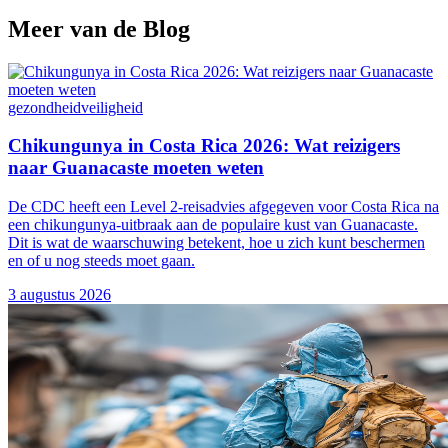
Meer van de Blog
gezondheid
veiligheid
Chikungunya in Costa Rica 2026: Wat reizigers
naar Guanacaste moeten weten
De CDC heeft een Level 2-reisadvies afgegeven voor Costa Rica na
een chikungunya-uitbraak aan de populaire kust van Guanacaste.
Dit is wat de waarschuwing betekent, hoe u zich kunt beschermen
en of u nog steeds moet gaan.
3 augustus 2026