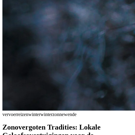
vervoer
reizen
winter
winterzonnewende
Zonovergoten Tradities: Lokale