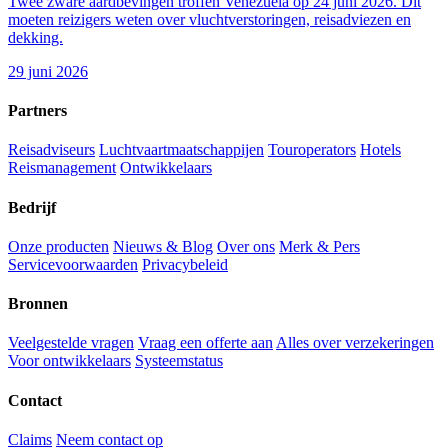
Twee zware aardbevingen troffen Venezuela op 24 juni 2026. Dit
moeten reizigers weten over vluchtverstoringen, reisadviezen en
dekking.
29 juni 2026
Partners
Reisadviseurs
Luchtvaartmaatschappijen
Touroperators
Hotels
Reismanagement
Ontwikkelaars
Bedrijf
Onze producten
Nieuws & Blog
Over ons
Merk & Pers
Servicevoorwaarden
Privacybeleid
Bronnen
Veelgestelde vragen
Vraag een offerte aan
Alles over verzekeringen
Voor ontwikkelaars
Systeemstatus
Contact
Claims
Neem contact op