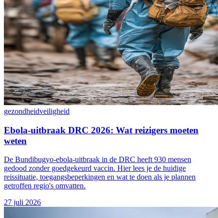
gezondheid
veiligheid
Ebola-uitbraak DRC 2026: Wat reizigers moeten
weten
De Bundibugyo-ebola-uitbraak in de DRC heeft 930 mensen
gedood zonder goedgekeurd vaccin. Hier lees je de huidige
reissituatie, toegangsbeperkingen en wat te doen als je plannen
getroffen regio's omvatten.
27 juli 2026