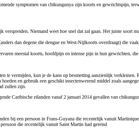
komende symptomen van chikungunya zijn koorts en gewrichtspijn, terw
nlijk verspreiden. Niemand weet hoe snel dat zal gaan. Het juiste soort
anders dan degene die dengue en West-Nijlkoorts overdraagt) die vaak 
varen meestal koorts, hoofdpijn en intense pijn in hun gewrichten, die
 te vermijden, kun je de kans op besmetting aanzienlijk verkleinen. 
n hoeden en gebruik een geschikt insectenwerend middel zoals aangegev
d zullen zijn.
ende Caribische eilanden vanaf 2 januari 2014 gevallen van chikungu
den bij een persoon in Frans-Guyana die recentelijk vanuit Martinique
persoon die recentelijk vanuit Saint Martin had gereisd