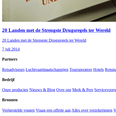
20 Landen met de Strengste Drugsregels ter Wereld
20 Landen met de Strengste Drugsregels ter Wereld
7 juli 2014
Partners
Reisadviseurs
Luchtvaartmaatschappijen
Touroperators
Hotels
Reism
Bedrijf
Onze producten
Nieuws & Blog
Over ons
Merk & Pers
Servicevoor
Bronnen
Veelgestelde vragen
Vraag een offerte aan
Alles over verzekeringen
V