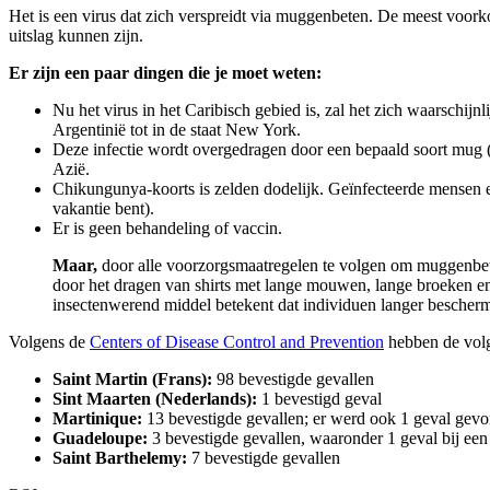
Het is een virus dat zich verspreidt via muggenbeten. De meest voor
uitslag kunnen zijn.
Er zijn een paar dingen die je moet weten:
Nu het virus in het Caribisch gebied is, zal het zich waarschij
Argentinië tot in de staat New York.
Deze infectie wordt overgedragen door een bepaald soort mug (
Azië.
Chikungunya-koorts is zelden dodelijk. Geïnfecteerde mensen er
vakantie bent).
Er is geen behandeling of vaccin.
Maar,
door alle voorzorgsmaatregelen te volgen om muggenbeten
door het dragen van shirts met lange mouwen, lange broeken e
insectenwerend middel betekent dat individuen langer bescherm
Volgens de
Centers of Disease Control and Prevention
hebben de volg
Saint Martin (Frans):
98 bevestigde gevallen
Sint Maarten (Nederlands):
1 bevestigd geval
Martinique:
13 bevestigde gevallen; er werd ook 1 geval gevon
Guadeloupe:
3 bevestigde gevallen, waaronder 1 geval bij een 
Saint Barthelemy:
7 bevestigde gevallen