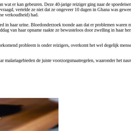
n wat er kan gebeuren. Deze 40-jarige reiziger ging naar de spoedeisend
gevraagd, vertelde ze niet dat ze ongeveer 10 dagen in Ghana was gewe
one verkoudheid) had.
loed in haar urine. Bloedonderzoek toonde aan dat er problemen waren 
ddag van haar opname raakte ze bewusteloos door zwelling in haar hers
rkomend probleem is onder reizigers, overkomt het wel degelijk mensen 
aar malariagebieden de juiste voorzorgsmaatregelen, waaronder het na