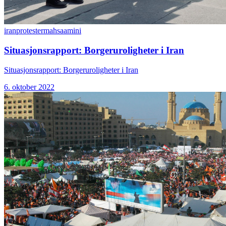
iranprotester
mahsaamini
Situasjonsrapport: Borgeruroligheter i Iran
Situasjonsrapport: Borgeruroligheter i Iran
6. oktober 2022