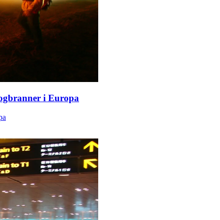
kogbranner i Europa
pa