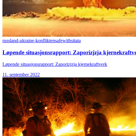
russland-ukraine-konflikten
safewithsitata
Løpende situasjonsrapport: Zaporizjzja kjernekraftv
Løpende situasjonsrapport: Zaporizjzja kjernekraftverk
11. september 2022