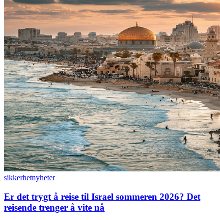
sikkerhet
nyheter
Er det trygt å reise til Israel sommeren 2026? Det
reisende trenger å vite nå