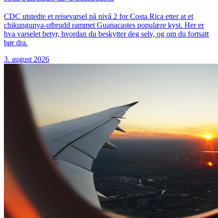
CDC utstedte et reisevarsel på nivå 2 for Costa Rica etter at et
chikungunya-utbrudd rammet Guanacastes populære kyst. Her er
hva varselet betyr, hvordan du beskytter deg selv, og om du fortsatt
bør dra.
3. august 2026