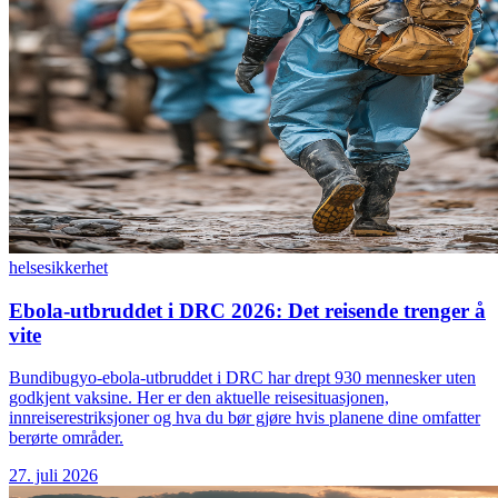
helse
sikkerhet
Ebola-utbruddet i DRC 2026: Det reisende trenger å
vite
Bundibugyo-ebola-utbruddet i DRC har drept 930 mennesker uten
godkjent vaksine. Her er den aktuelle reisesituasjonen,
innreiserestriksjoner og hva du bør gjøre hvis planene dine omfatter
berørte områder.
27. juli 2026