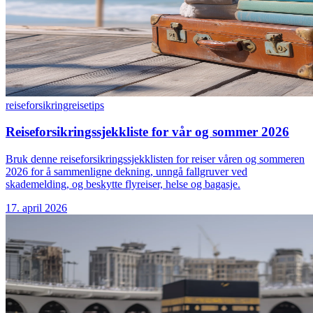
reiseforsikring
reisetips
Reiseforsikringssjekkliste for vår og sommer 2026
Bruk denne reiseforsikringssjekklisten for reiser våren og sommeren
2026 for å sammenligne dekning, unngå fallgruver ved
skademelding, og beskytte flyreiser, helse og bagasje.
17. april 2026