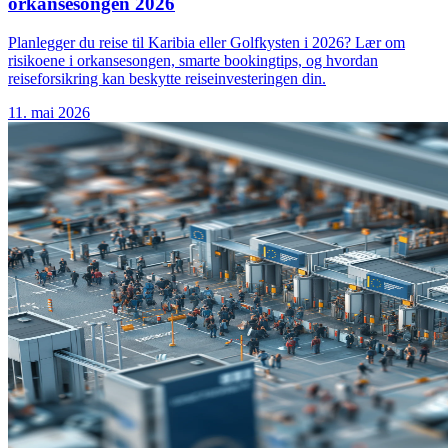
orkansesongen 2026
Planlegger du reise til Karibia eller Golfkysten i 2026? Lær om
risikoene i orkansesongen, smarte bookingtips, og hvordan
reiseforsikring kan beskytte reiseinvesteringen din.
11. mai 2026