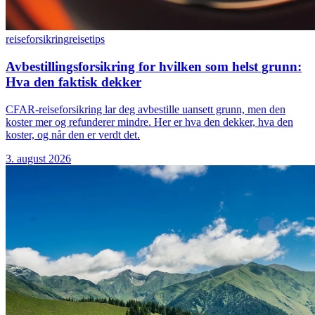
reiseforsikring
reisetips
Avbestillingsforsikring for hvilken som helst grunn:
Hva den faktisk dekker
CFAR-reiseforsikring lar deg avbestille uansett grunn, men den
koster mer og refunderer mindre. Her er hva den dekker, hva den
koster, og når den er verdt det.
3. august 2026