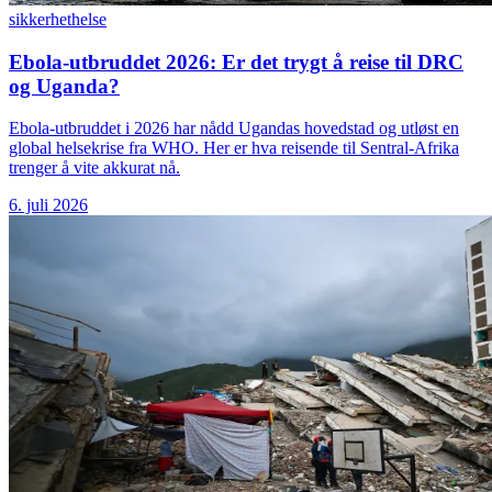
sikkerhet
helse
Ebola-utbruddet 2026: Er det trygt å reise til DRC
og Uganda?
Ebola-utbruddet i 2026 har nådd Ugandas hovedstad og utløst en
global helsekrise fra WHO. Her er hva reisende til Sentral-Afrika
trenger å vite akkurat nå.
6. juli 2026