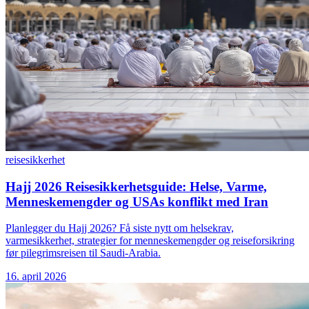
reise
sikkerhet
Hajj 2026 Reisesikkerhetsguide: Helse, Varme,
Menneskemengder og USAs konflikt med Iran
Planlegger du Hajj 2026? Få siste nytt om helsekrav,
varmesikkerhet, strategier for menneskemengder og reiseforsikring
før pilegrimsreisen til Saudi-Arabia.
16. april 2026