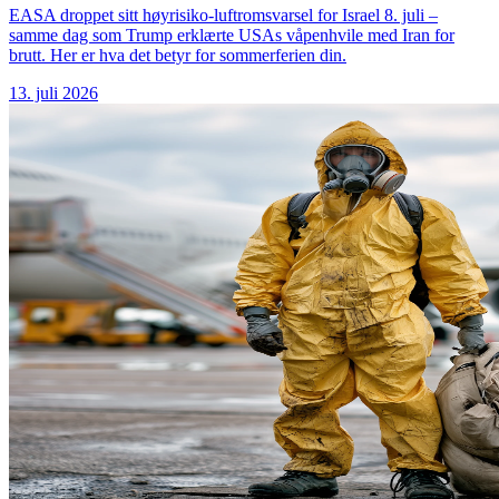
EASA droppet sitt høyrisiko-luftromsvarsel for Israel 8. juli –
samme dag som Trump erklærte USAs våpenhvile med Iran for
brutt. Her er hva det betyr for sommerferien din.
13. juli 2026