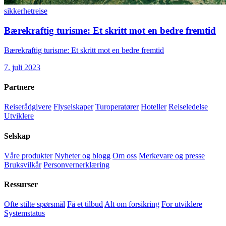
sikkerhet
reise
Bærekraftig turisme: Et skritt mot en bedre fremtid
Bærekraftig turisme: Et skritt mot en bedre fremtid
7. juli 2023
Partnere
Reiserådgivere
Flyselskaper
Turoperatører
Hoteller
Reiseledelse
Utviklere
Selskap
Våre produkter
Nyheter og blogg
Om oss
Merkevare og presse
Bruksvilkår
Personvernerklæring
Ressurser
Ofte stilte spørsmål
Få et tilbud
Alt om forsikring
For utviklere
Systemstatus