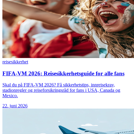
reise
sikkerhet
FIFA-VM 2026: Reisesikkerhetsguide for alle fans
Skal du på FIFA-VM 2026? Få sikkerhetstips, innreisekrav,
stadionregler og reiseforsikringsråd for fans i USA, Canada og
Mexico.
22. juni 2026