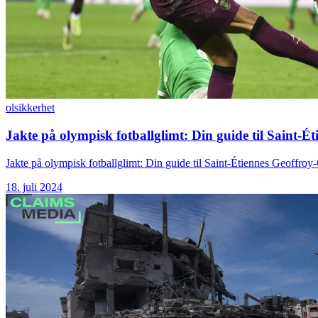
ol
sikkerhet
Jakte på olympisk fotballglimt: Din guide til Saint-
Jakte på olympisk fotballglimt: Din guide til Saint-Étiennes Geoffroy
18. juli 2024