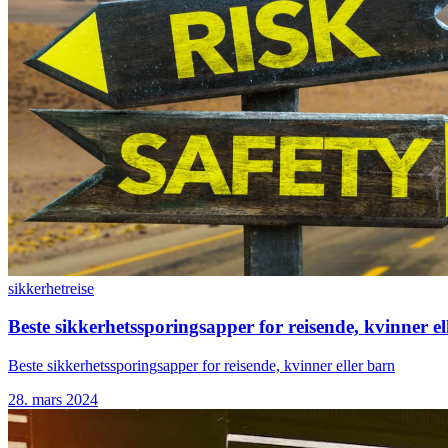
sikkerhet
reise
Beste sikkerhetssporingsapper for reisende, kvinner el
Beste sikkerhetssporingsapper for reisende, kvinner eller barn
28. mars 2024