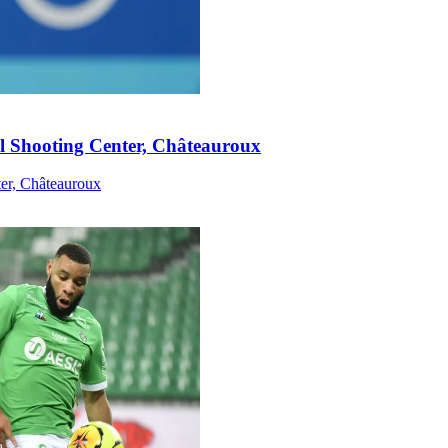
nal Shooting Center, Châteauroux
ter, Châteauroux