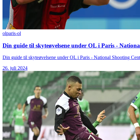
ol
paris-ol
Din guide til skyteøvelsene under OL i Paris - Natio
Din guide til skyteøvelsene under OL i Paris - National Shooting Cen
26. juli 2024