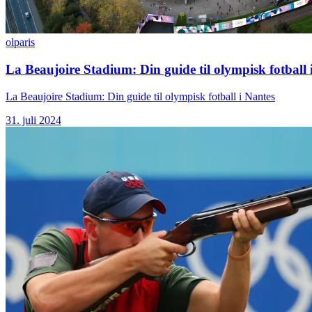
ol
paris
La Beaujoire Stadium: Din guide til olympisk fotball 
La Beaujoire Stadium: Din guide til olympisk fotball i Nantes
31. juli 2024