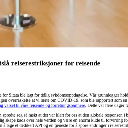
slå reiserestriksjoner for reisende
e for Sitata ble lagt for tidlig sykdomsoppdagelse. Vår grunnlegger hol
ingen overraskelse at vi lærte om COVID-19, som ble rapportert som en 
lig varsel til våre reisende og forretningspartnere
. Dette var flere dager 
edte seg så raskt at det var klart for oss at den globale responsen i bes
elig skape kaos over hele verden og være en enorm kilde til forvirring fo
 til å lage et dedikert API og en tjeneste for å spore endringer i reiser