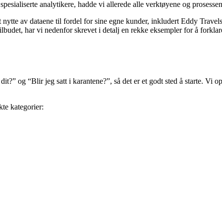
sialiserte analytikere, hadde vi allerede alle verktøyene og prosessene
t nytte av dataene til fordel for sine egne kunder, inkludert Eddy Trav
 tilbudet, har vi nedenfor skrevet i detalj en rekke eksempler for å fork
it?” og “Blir jeg satt i karantene?”, så det er et godt sted å starte. Vi o
kte kategorier: