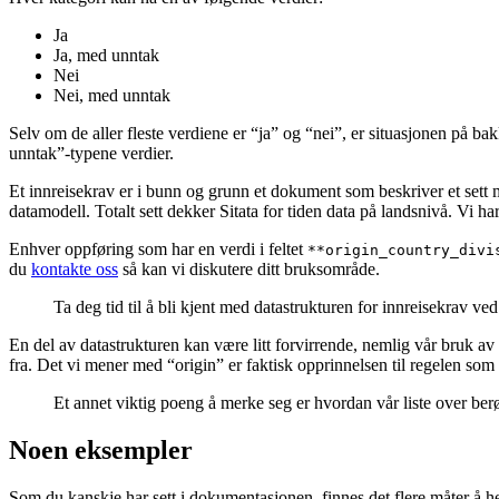
Ja
Ja, med unntak
Nei
Nei, med unntak
Selv om de aller fleste verdiene er “ja” og “nei”, er situasjonen på ba
unntak”-typene verdier.
Et innreisekrav er i bunn og grunn et dokument som beskriver et sett me
datamodell. Totalt sett dekker Sitata for tiden data på landsnivå. Vi h
Enhver oppføring som har en verdi i feltet
**origin_country_divi
du
kontakte oss
så kan vi diskutere ditt bruksområde.
Ta deg tid til å bli kjent med datastrukturen for innreisekrav ve
En del av datastrukturen kan være litt forvirrende, nemlig vår bruk a
fra. Det vi mener med “origin” er faktisk opprinnelsen til regelen som p
Et annet viktig poeng å merke seg er hvordan vår liste over ber
Noen eksempler
Som du kanskje har sett i dokumentasjonen, finnes det flere måter å 