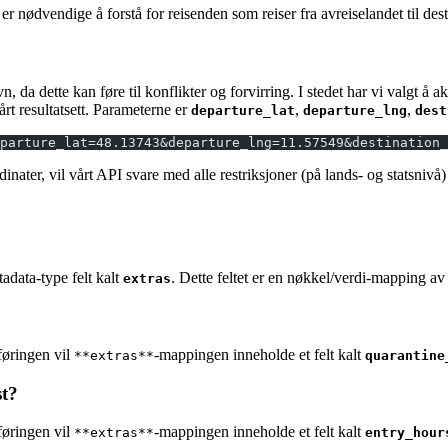
er nødvendige å forstå for reisenden som reiser fra avreiselandet til des
n, da dette kan føre til konflikter og forvirring. I stedet har vi valgt å 
rt resultatsett. Parameterne er
,
,
departure_lat
departure_lng
dest
parture_lat=48.13743&departure_lng=11.57549&destination_
inater, vil vårt API svare med alle restriksjoner (på lands- og statsnivå
tadata-type felt kalt
. Dette feltet er en nøkkel/verdi-mapping av 
extras
føringen vil
-mappingen inneholde et felt kalt
**extras**
quarantine
st?
føringen vil
-mappingen inneholde et felt kalt
**extras**
entry_hour