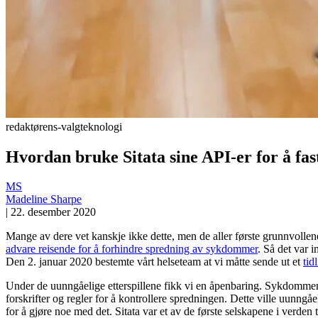
redaktørens-valg
teknologi
Hvordan bruke Sitata sine API-er for å fast
MS
Madeline Sharpe
|
22. desember 2020
Mange av dere vet kanskje ikke dette, men de aller første grunnvollen
advare reisende for å forhindre spredning av sykdommer
. Så det var 
Den 2. januar 2020 bestemte vårt helseteam at vi måtte sende ut et
tid
Under de uunngåelige etterspillene fikk vi en åpenbaring. Sykdommen spr
forskrifter og regler for å kontrollere spredningen. Dette ville uunngå
for å gjøre noe med det. Sitata var et av de første selskapene i verden