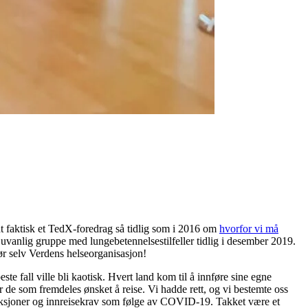
dt faktisk et TedX-foredrag så tidlig som i 2016 om
hvorfor vi må
uvanlig gruppe med lungebetennelsestilfeller tidlig i desember 2019.
før selv Verdens helseorganisasjon!
te fall ville bli kaotisk. Hvert land kom til å innføre sine egne
r de som fremdeles ønsket å reise. Vi hadde rett, og vi bestemte oss
estriksjoner og innreisekrav som følge av COVID-19. Takket være et