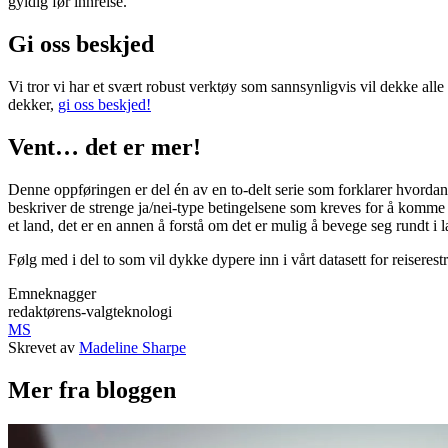
gyldig før innreise.
Gi oss beskjed
Vi tror vi har et svært robust verktøy som sannsynligvis vil dekke all
dekker,
gi oss beskjed!
Vent… det er mer!
Denne oppføringen er del én av en to-delt serie som forklarer hvordan
beskriver de strenge ja/nei-type betingelsene som kreves for å komme 
et land, det er en annen å forstå om det er mulig å bevege seg rundt i 
Følg med i del to som vil dykke dypere inn i vårt datasett for reiserestr
Emneknagger
redaktørens-valg
teknologi
MS
Skrevet av
Madeline Sharpe
Mer fra bloggen