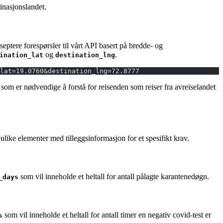
tinasjonslandet.
akseptere forespørsler til vårt API basert på bredde- og
og
.
ination_lat
destination_lng
lat=19.0760&destination_lng=72.8777
) som er nødvendige å forstå for reisenden som reiser fra avreiselandet
ulike elementer med tilleggsinformasjon for et spesifikt krav.
som vil inneholde et heltall for antall pålagte karantenedøgn.
_days
som vil inneholde et heltall for antall timer en negativ covid-test er
s