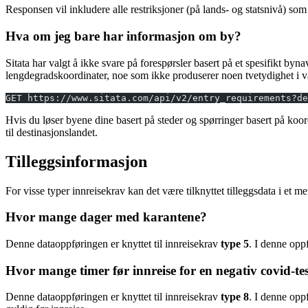
Responsen vil inkludere alle restriksjoner (på lands- og statsnivå) som 
Hva om jeg bare har informasjon om by?
Sitata har valgt å ikke svare på forespørsler basert på et spesifikt bynav
lengdegradskoordinater, noe som ikke produserer noen tvetydighet i vå
GET https://www.sitata.com/api/v2/entry_requirements?de
Hvis du løser byene dine basert på steder og spørringer basert på koord
til destinasjonslandet.
Tilleggsinformasjon
For visse typer innreisekrav kan det være tilknyttet tilleggsdata i et me
Hvor mange dager med karantene?
Denne dataoppføringen er knyttet til innreisekrav
type 5
. I denne opp
Hvor mange timer før innreise for en negativ covid-te
Denne dataoppføringen er knyttet til innreisekrav
type 8
. I denne opp