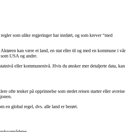
ø regler som ulike regjeringer har innført, og som krever “med
r. Aktøren kan være et land, en stat eller til og med en kommune i vår
er, som USA og andre.
statnivå eller kommunenivå. Hvis du ønsker mer detaljerte data, kan
ere ofte tenker på opprinnelse som stedet reisen starter eller avreise
sjonen.
m en global regel, dvs. alle land er berørt.
 bruksområdene.