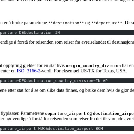
nen er å bruke parametrene
og
. Dis
**destination**
**departure**
parture=DE&destination=IN
ndige å forstå for reisenden som reiser fra avreiselandet til destinasjon
mt oppføring gjelder for en stat hvis
har en 
origin_country_division
venter en
ISO_3166-2
-verdi. For eksempel US-TX for Texas, USA.
parture=DE&destination_country_division=IN-AP
ene etter stat for å se om slike data finnes, og bruke dem hvis de gjør de
o flyplasser. Parametrene
og
departure_airport
destination_airpo
er nødvendige å forstå for reisenden som reiser fra det tilsvarende avreis
eparture_airport=MUC&destination_airport=BOM