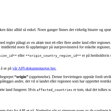
kken ikke alltid så enkel. Noen ganger finnes det virkelig bisarre og spr
d regler pålagt av en aktør mot ett eller flere andre land eller regione
ar imidlertid noen få oppføringer på stat/provinsnivå for enkelte region
eller
er på henholdsvis 
sion_id**
**origin_country_region_id**
d å se på
vår API-dokumentasjon her.
v begrepet
“origin”
(opprinnelse). Denne forvirringen oppstår fordi utvikl
ålegges andre, det vil si landet eller regionen som har opprettet restrik
ørte land fungerer. Hvis
er tom, skal det tolkes so
affected_countries
hente data fra API-et på. Nedenfor går vi gjennom noen av de vanligste