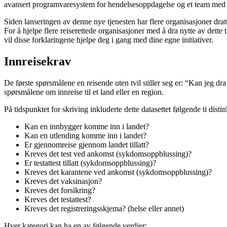
avansert programvaresystem for hendelsesoppdagelse og et team med spe
Siden lanseringen av denne nye tjenesten har flere organisasjoner drat
For å hjelpe flere reiserettede organisasjoner med å dra nytte av dette
vil disse forklaringene hjelpe deg i gang med dine egne initiativer.
Innreisekrav
De første spørsmålene en reisende uten tvil stiller seg er: “Kan jeg dra d
spørsmålene om innreise til et land eller en region.
På tidspunktet for skriving inkluderte dette datasettet følgende ti distin
Kan en innbygger komme inn i landet?
Kan en utlending komme inn i landet?
Er gjennomreise gjennom landet tillatt?
Kreves det test ved ankomst (sykdomsoppblussing)?
Er testattest tillatt (sykdomsoppblussing)?
Kreves det karantene ved ankomst (sykdomsoppblussing)?
Kreves det vaksinasjon?
Kreves det forsikring?
Kreves det testattest?
Kreves det registreringsskjema? (helse eller annet)
Hver kategori kan ha en av følgende verdier: