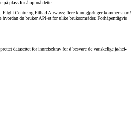
 på plass for å oppnå dette.
els, Flight Centre og Etihad Airways; flere kunngjøringer kommer snart!
lare hvordan du bruker API-et for ulike bruksområder. Forhåpentligvis
pprettet datasettet for innreisekrav for å besvare de vanskelige ja/nei-