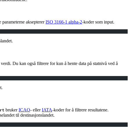
se parameterne aksepterer
ISO 3166-1 alpha-2
-koder som input.
slandet.
verdi. Du kan også filtrere for kun å hente data på statnivå ved å
t.
bruker
ICAO
- eller
IATA
-koder for å filtrere resultatene.
rt
elandet til destinasjonslandet.