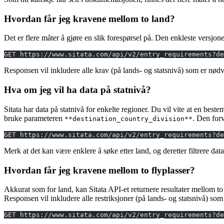
Hvordan får jeg kravene mellom to land?
Det er flere måter å gjøre en slik forespørsel på. Den enkleste versjo
GET https://www.sitata.com/api/v2/entry_requirements?de
Responsen vil inkludere alle krav (på lands- og statsnivå) som er nødve
Hva om jeg vil ha data på statnivå?
Sitata har data på statnivå for enkelte regioner. Du vil vite at en beste
bruke parameteren
. Den for
**destination_country_division**
GET https://www.sitata.com/api/v2/entry_requirements?de
Merk at det kan være enklere å søke etter land, og deretter filtrere data
Hvordan får jeg kravene mellom to flyplasser?
Akkurat som for land, kan Sitata API-et returnere resultater mellom t
Responsen vil inkludere alle restriksjoner (på lands- og statsnivå) som 
GET https://www.sitata.com/api/v2/entry_requirements?d