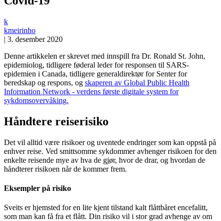
Covid-19
k
kmeirinho
|
3. desember 2020
Denne artikkelen er skrevet med innspill fra Dr. Ronald St. John,
epidemiolog, tidligere føderal leder for responsen til SARS-
epidemien i Canada, tidligere generaldirektør for Senter for
beredskap og respons, og
skaperen av Global Public Health
Information Network - verdens første digitale system for
sykdomsovervåking.
Håndtere reiserisiko
Det vil alltid være risikoer og uventede endringer som kan oppstå på
enhver reise. Ved smittsomme sykdommer avhenger risikoen for den
enkelte reisende mye av hva de gjør, hvor de drar, og hvordan de
håndterer risikoen når de kommer frem.
Eksempler på risiko
Sveits er hjemsted for en lite kjent tilstand kalt flåttbåret encefalitt,
som man kan få fra et flått. Din risiko vil i stor grad avhenge av om