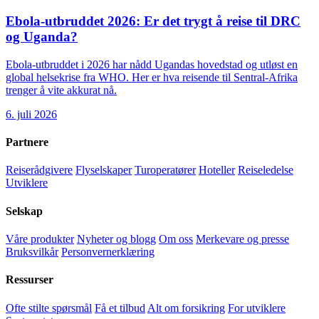
Ebola-utbruddet 2026: Er det trygt å reise til DRC
og Uganda?
Ebola-utbruddet i 2026 har nådd Ugandas hovedstad og utløst en
global helsekrise fra WHO. Her er hva reisende til Sentral-Afrika
trenger å vite akkurat nå.
6. juli 2026
Partnere
Reiserådgivere
Flyselskaper
Turoperatører
Hoteller
Reiseledelse
Utviklere
Selskap
Våre produkter
Nyheter og blogg
Om oss
Merkevare og presse
Bruksvilkår
Personvernerklæring
Ressurser
Ofte stilte spørsmål
Få et tilbud
Alt om forsikring
For utviklere