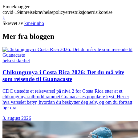
Emneknagger
covid-19
innreisekrav
helse
policyer
restriksjoner
risiko
reise
k
Skrevet av
kmeirinho
Mer fra bloggen
helse
sikkerhet
Chikungunya i Costa Rica 2026: Det du må vite
som reisende til Guanacaste
CDC utstedte et reisevarsel på nivå 2 for Costa Rica etter at et
chikungunya-utbrudd rammet Guanacastes populære kyst. Her er
hva varselet betyr, hvordan du beskytter deg selv, og om du fortsatt
bør dra.
3. august 2026