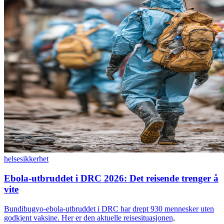
helse
sikkerhet
Ebola-utbruddet i DRC 2026: Det reisende trenger å
vite
Bundibugyo-ebola-utbruddet i DRC har drept 930 mennesker uten
godkjent vaksine. Her er den aktuelle reisesituasjonen,