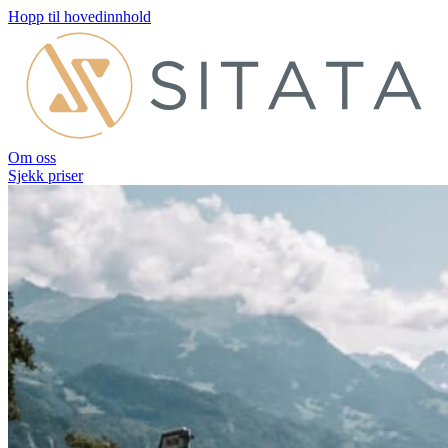
Hopp til hovedinnhold
Om oss
Sjekk priser