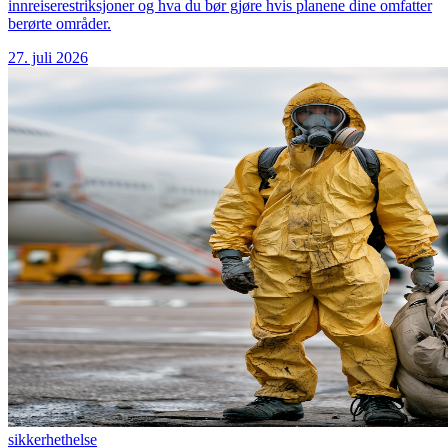
innreiserestriksjoner og hva du bør gjøre hvis planene dine omfatter
berørte områder.
27. juli 2026
sikkerhet
helse