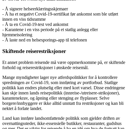
- Å signere helseerklæringsskjemaer
- Å ha et negativt Covid-19-sertifikat før ankomst som ble utført
innen en viss tidsramme
- Å ta en Covid-19-test ved ankomst
- Karantene i en viss periode på et statlig anlegg eller
hjemmeisolering
- Å laste ned en helsesporings-app til telefonen
Skiftende reiserestriksjoner
Et annet problem reisende må være oppmerksomme på, er skiftende
forhold og reiserestriksjoner i ønskede reisemål.
Mange myndigheter lager nye atferdspolitikker for å kontrollere
spredningen av Covid-19, som innføring av portforbud. Statlige
politikk kan endres plutselig eller med kort varsel. Disse endringene
kan skje innen lands reisepolitikk (innreise-/utreisere-striksjoner),
karantenekrav, og åpning eller stenging av flyplasser. Selve
borgere/innbyggere er ikke alltid unntatt fra restriksjoner og kan bli
nektet å forlate landet.
Land kan innføre landsomfattende politikk som gjelder driften av
overnattingssteder, ikke-essensielle butikker, restauranter, gudshus
og mer. Det er viktig for reisende å ha en idé om hva de fortsatt kan