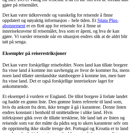
gjøre på reisemålet.
Det kan være tidkrevende og vanskelig for reisende å finne
oppdatert og nøyaktig informasjon – hele tiden. Et
Sitata Plus-
abonnement
er en flott app for reisende for å finne ut
innreisekravene til reisemålet, hva som er åpent, og hva de kan
gjøre. Vi varsler reisende når en situasjon endres slik at de aldri blir
tatt på senga.
Eksempler på reiserestriksjoner
Det kan være forskjellige reisebobler. Noen land kan tillate borgere
fra visse land å komme inn uavhengig av hvor de kommer fra, mens
noen land tillater utenlandske statsborgere å komme inn, men bare
fra visse land. Det er også forskjellige innreisekrav laget for
ankommende.
Et eksempel å vurdere er England. De tillot borgere å forlate landet
og hadde en grønn liste. Den grønne listen refererte til land som,
hvis du ankom fra dem, ikke trengte å gå i karantene. Denne listen
endres konstant i henhold til smittetallene i ulike land. Hvis
infeksjoner gikk over de tillatte tersklene, ble land tatt av listen og
reisende som var der måtte da pådra seg to ukers karantene selv om
de opprinnelig ikke skulle trenge det. Portugal og Kroatia er to land