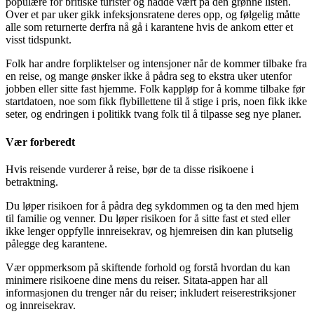
populære for britiske turister og hadde vært på den grønne listen.
Over et par uker gikk infeksjonsratene deres opp, og følgelig måtte
alle som returnerte derfra nå gå i karantene hvis de ankom etter et
visst tidspunkt.
Folk har andre forpliktelser og intensjoner når de kommer tilbake fra
en reise, og mange ønsker ikke å pådra seg to ekstra uker utenfor
jobben eller sitte fast hjemme. Folk kappløp for å komme tilbake før
startdatoen, noe som fikk flybillettene til å stige i pris, noen fikk ikke
seter, og endringen i politikk tvang folk til å tilpasse seg nye planer.
Vær forberedt
Hvis reisende vurderer å reise, bør de ta disse risikoene i
betraktning.
Du løper risikoen for å pådra deg sykdommen og ta den med hjem
til familie og venner. Du løper risikoen for å sitte fast et sted eller
ikke lenger oppfylle innreisekrav, og hjemreisen din kan plutselig
pålegge deg karantene.
Vær oppmerksom på skiftende forhold og forstå hvordan du kan
minimere risikoene dine mens du reiser. Sitata-appen har all
informasjonen du trenger når du reiser; inkludert reiserestriksjoner
og innreisekrav.