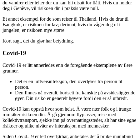
du vandrer eller telter der du kan bli utsatt for flått. Hvis du holder
deg i Genève, vil risikoen din i praksis være null.
Et annet eksempel for de som reiser til Thailand. Hvis du drar til
Bangkok, er risikoen for lav; derimot, hvis du våger deg ut i
jungelen, er risikoen mye større.
Kort sagt, det du gjør har betydning.
Covid-19
Covid-19 er litt annerledes enn de foregående eksemplene av flere
grunner.
Det er en luftveisinfeksjon, den overføres fra person til
person.
Den finnes nå overalt, bortsett fra kanskje på avsidesliggende
øyer. Din risiko er generelt høyere fordi den er så utbredt.
Covid-19 kan oppstå hvor som helst. Å være nær folk og i trange
rom øker risikoen din. Å gå gjennom flyplasser, reise med
kollektivtransport, sjekke inn på overnattingssteder, alt har sine egne
risikoer og ulike nivåer av interaksjon med mennesker.
Siden Covid-19 er lett overførbar, anbefales det å bruke munnbind