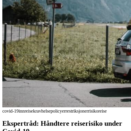
covid-19
innreisekrav
helse
policyer
restriksjoner
risiko
reise
Ekspertråd: Håndtere reiserisiko under