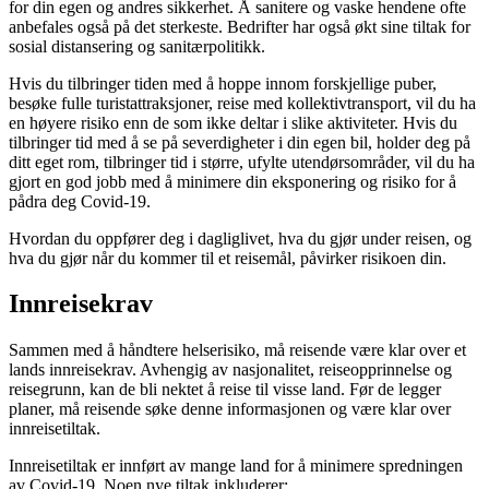
for din egen og andres sikkerhet. Å sanitere og vaske hendene ofte
anbefales også på det sterkeste. Bedrifter har også økt sine tiltak for
sosial distansering og sanitærpolitikk.
Hvis du tilbringer tiden med å hoppe innom forskjellige puber,
besøke fulle turistattraksjoner, reise med kollektivtransport, vil du ha
en høyere risiko enn de som ikke deltar i slike aktiviteter. Hvis du
tilbringer tid med å se på severdigheter i din egen bil, holder deg på
ditt eget rom, tilbringer tid i større, ufylte utendørsområder, vil du ha
gjort en god jobb med å minimere din eksponering og risiko for å
pådra deg Covid-19.
Hvordan du oppfører deg i dagliglivet, hva du gjør under reisen, og
hva du gjør når du kommer til et reisemål, påvirker risikoen din.
Innreisekrav
Sammen med å håndtere helserisiko, må reisende være klar over et
lands innreisekrav. Avhengig av nasjonalitet, reiseopprinnelse og
reisegrunn, kan de bli nektet å reise til visse land. Før de legger
planer, må reisende søke denne informasjonen og være klar over
innreisetiltak.
Innreisetiltak er innført av mange land for å minimere spredningen
av Covid-19. Noen nye tiltak inkluderer: