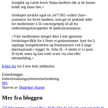
foregikk og varsle hvert Sitata-medlem slik at de kunne
holde seg unna fare.»
Selskapet utviklet også en 24/7/365 «enkel chat»-
assistanse for hvert medlem, som gir en praktisk måte
for medlemmer å få conciergehjelp til alt fra
ombookingsforespørsler til nødreiseassistanse.
«Våre medlemmer trenger ikke å lete gjennom
forsikringsvilkår for å finne et gratisnummer, bare for å
oppdage kompleksiteten og frustrasjonen ved å ringe
internasjonalt,» legger St. John til. «I stedet er vi noen
få trykk unna og kan raskt svare via chat eller
tekstmelding.»
Klikk her
for å lese hele artikkelen.
Emneknagger
forbes
forsikring
nyheter
reiseforsikring
MS
Skrevet av
Madeline Sharpe
Mer fra bloggen