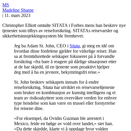
MS
Madeline Sharpe
|
11. mars 2023
Christopher Elliott omtalte SITATA i Forbes mens han beskrev nye
tjenester som tilbys av reiseforsikring. SITATAs reisevarsler og
sikkerhetsinnsjekkingssystem ble fremhevet.
Jeg ba Adam St. John, CEO i
Sitata
, gi meg en idé om
hvordan disse fordelene gjelder for virkelige reiser. Han
sa at fremtidsrettede selskaper fokuserer på å forvandle
forsikring «fra bare å reagere på dårlige situasjoner etter
at de har skjedd, til en tjeneste som proaktivt hjelper
deg med å ha en jevnere, bekymringsfri reise.»
St. John beskrev selskapets innsats for å endre
reiseforsikring. Sitata har utviklet en reisevarseltjeneste
som bruker en kombinasjon av kunstig intelligens og et
team av risikoakyttere som overvåker verden for enhver
type hendelse som kan være en trussel eller forstyrrelse
for reisene dine.
«For eksempel, da Ovidio Guzman ble arrestert i
Mexico, feide en bølge av vold over landet,» sier han.
«Da dette skjedde, klarte vi å oppdage hvor volden