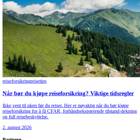
reiseforsikring
reisetips
Når bør du kjøpe reiseforsikring? Viktige tidsregler
Ikke vent til uken før du reiser. Her er nøyaktig når du bør kjøpe
reiseforsikring for å få CFAR, forhåndseksisterende tilstand-dekning
og full reisebeskyttelse.
2. august 2026
Partnere