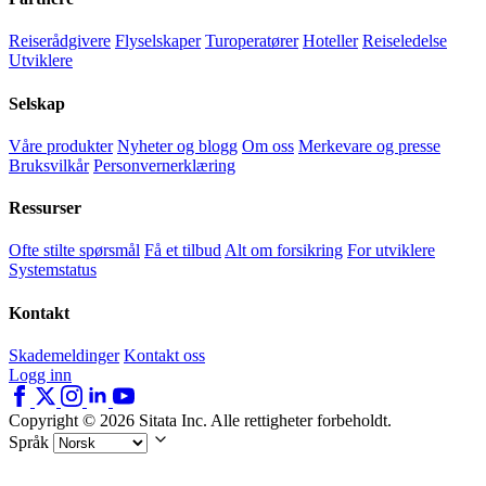
Reiserådgivere
Flyselskaper
Turoperatører
Hoteller
Reiseledelse
Utviklere
Selskap
Våre produkter
Nyheter og blogg
Om oss
Merkevare og presse
Bruksvilkår
Personvernerklæring
Ressurser
Ofte stilte spørsmål
Få et tilbud
Alt om forsikring
For utviklere
Systemstatus
Kontakt
Skademeldinger
Kontakt oss
Logg inn
Copyright © 2026 Sitata Inc. Alle rettigheter forbeholdt.
Språk