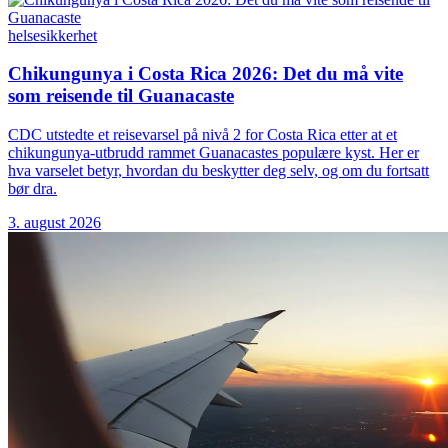
helse
sikkerhet
Chikungunya i Costa Rica 2026: Det du må vite
som reisende til Guanacaste
CDC utstedte et reisevarsel på nivå 2 for Costa Rica etter at et
chikungunya-utbrudd rammet Guanacastes populære kyst. Her er
hva varselet betyr, hvordan du beskytter deg selv, og om du fortsatt
bør dra.
3. august 2026