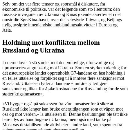
Selv om det var flere temaer og spørsmål å diskutere, fra
økonomiske til politiske, var det følgende som sto i sentrum: den
russiske invasjonen av Ukraina og Kinas økende assertivitet i det
omstridte Sør-Kina-havet, over det selvstyrte Taiwan, og Beijings
nylig avslørte innenlandske innblandingsaktiviteter i Europa og
Asia.
Holdning mot konflikten mellom
Russland og Ukraina
Lederne lovet å stå samlet mot den «ulovlige, uforsvarlige og
uprovoserte» angrepskrig mot Ukraina. Som en styrkemarkering for
det østeuropeiske landet opprettholdt G7-landene en fast holdning i
en felles uttalelse og forpliktet seg til å innføre flere sanksjoner mot
Russland. Uttalelsen lyder at landene «innfører ytterligere
sanksjoner og tiltak for å øke kostnadene for Russland og for de som
støtter krigsinnsatsen».
«Vi bygger også på suksessen fra våre innsatser for å sikre at
Russland ikke lenger kan bruke energitilgangen som et våpen mot
oss og mot verden,» la uttalelsen til. Denne beslutningen ble tatt ikke
bare i lys av handlingene i Ukraina, men også med tanke på
Moskvas destabiliserende aktiviteter i andre land, som spenner fra
cyberangrep, menneskerettighetsspørsmål og