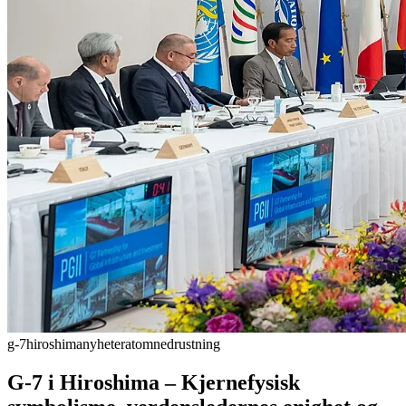
g-7
hiroshima
nyheter
atomnedrustning
G-7 i Hiroshima – Kjernefysisk