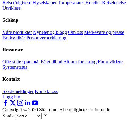
Reiserådgivere
Flyselskaper
Turoperatører
Hoteller
Reiseledelse
Utviklere
Selskap
Våre produkter
Nyheter og blogg
Om oss
Merkevare og presse
Bruksvilkår
Personvernerklæring
Ressurser
Ofte stilte spørsmål
Få et tilbud
Alt om forsikring
For utviklere
Systemstatus
Kontakt
Skademeldinger
Kontakt oss
Logg inn
Copyright © 2026 Sitata Inc. Alle rettigheter forbeholdt.
Språk