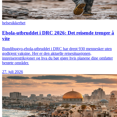
helse
sikkerhet
Ebola-utbruddet i DRC 2026: Det reisende trenger å
vite
Bundibugyo-ebola-utbruddet i DRC har drept 930 mennesker uten
godkjent vaksine. Her er den aktuelle reisesituasjonen,
innreiserestriksjoner og hva du bør gjøre hvis planene dine omfatter
berørte områder.
27. juli 2026