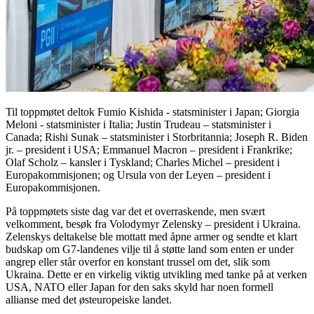
Til toppmøtet deltok Fumio Kishida - statsminister i Japan; Giorgia
Meloni - statsminister i Italia; Justin Trudeau – statsminister i
Canada; Rishi Sunak – statsminister i Storbritannia; Joseph R. Biden
jr. – president i USA; Emmanuel Macron – president i Frankrike;
Olaf Scholz – kansler i Tyskland; Charles Michel – president i
Europakommisjonen; og Ursula von der Leyen – president i
Europakommisjonen.
På toppmøtets siste dag var det et overraskende, men svært
velkomment, besøk fra Volodymyr Zelensky – president i Ukraina.
Zelenskys deltakelse ble mottatt med åpne armer og sendte et klart
budskap om G7-landenes vilje til å støtte land som enten er under
angrep eller står overfor en konstant trussel om det, slik som
Ukraina. Dette er en virkelig viktig utvikling med tanke på at verken
USA, NATO eller Japan for den saks skyld har noen formell
allianse med det østeuropeiske landet.