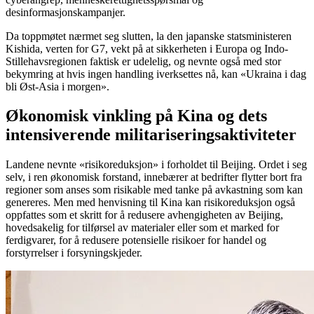
desinformasjonskampanjer.
Da toppmøtet nærmet seg slutten, la den japanske statsministeren
Kishida, verten for G7, vekt på at sikkerheten i Europa og Indo-
Stillehavsregionen faktisk er udelelig, og nevnte også med stor
bekymring at hvis ingen handling iverksettes nå, kan «Ukraina i dag
bli Øst-Asia i morgen».
Økonomisk vinkling på Kina og dets
intensiverende militariseringsaktiviteter
Landene nevnte «risikoreduksjon» i forholdet til Beijing. Ordet i seg
selv, i ren økonomisk forstand, innebærer at bedrifter flytter bort fra
regioner som anses som risikable med tanke på avkastning som kan
genereres. Men med henvisning til Kina kan risikoreduksjon også
oppfattes som et skritt for å redusere avhengigheten av Beijing,
hovedsakelig for tilførsel av materialer eller som et marked for
ferdigvarer, for å redusere potensielle risikoer for handel og
forstyrrelser i forsyningskjeder.