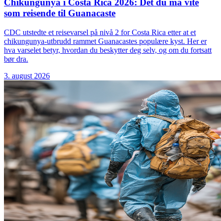
Chikungunya i Costa Rica 2026: Det du må vite
som reisende til Guanacaste
CDC utstedte et reisevarsel på nivå 2 for Costa Rica etter at et
chikungunya-utbrudd rammet Guanacastes populære kyst. Her er
hva varselet betyr, hvordan du beskytter deg selv, og om du fortsatt
bør dra.
3. august 2026