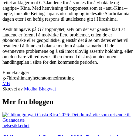
rettet anklager mot G7-landene for å samles for å «baktale og
angripe» Kina. Med henvisning til toppmøtet som et «anti-Kina»-
møte, innkalte Beijing Japans utsending og irettesatte Storbritannia
dagen etter i en heftig respons til uttalelsene gitt i Hiroshima.
Avslutningsvis på G7-toppmøtet, selv om det var ganske klart at
landene er forent i å motvirke flere problemer, enten de er
økonomiske eller geopolitiske, gjenstår det å se om deres enhet vil
resultere i å finne en balanse mellom å søke samarbeid i de
ovennevnte problemene og å stå imot ulovlig assertiv holdning, eller
om den bare vil reduseres til en formell diskusjon uten noen
handlingsplan i sikte for den kommende perioden.
Emneknagger
g-7
hiroshima
nyheter
atomnedrustning
MB
Skrevet av
Medha Bhagwat
Mer fra bloggen
helse
sikkerhet