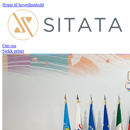
Hopp til hovedinnhold
Om oss
Sjekk priser