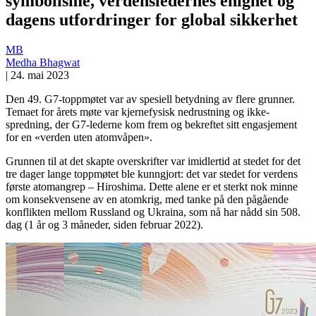
symbolisme, verdensledernes enighet og
dagens utfordringer for global sikkerhet
MB
Medha Bhagwat
|
24. mai 2023
Den 49. G7-toppmøtet var av spesiell betydning av flere grunner.
Temaet for årets møte var kjernefysisk nedrustning og ikke-
spredning, der G7-lederne kom frem og bekreftet sitt engasjement
for en «verden uten atomvåpen».
Grunnen til at det skapte overskrifter var imidlertid at stedet for det
tre dager lange toppmøtet ble kunngjort: det var stedet for verdens
første atomangrep – Hiroshima. Dette alene er et sterkt nok minne
om konsekvensene av en atomkrig, med tanke på den pågående
konflikten mellom Russland og Ukraina, som nå har nådd sin 508.
dag (1 år og 3 måneder, siden februar 2022).