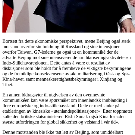
Bortsett fra dette økonomiske perspektivet, møtte Beijing også sterk
motstand overfor sin holdning til Russland og sine intensjoner
overfor Taiwan. G7-lederne ga også ut en kommuniké der de
advarte Beijing mot sine intensiverende «militariseringsaktiviteter» i
Indo-Stillehavsregionen. Dette antas å være et resultat av
diskusjoner som ble holdt for å fremheve de viktigste bekymringene
og de fremtidige konsekvensene av økt militarisering i Øst- og Sør-
Kina-havet, samt menneskerettighetsbekymringer i Xinjiang og
Tibet.
En annen bidragsyter til utgivelsen av den ovennevnte
kommunikéen kan være spørsmålet om innenlandsk innblanding i
flere europeiske og indo-stillehavsland. Dette er med tanke på
etableringen av kinesiske «utenlandspolitistasjoner». Etter toppmøtet
kalte den britiske statsministeren Rishi Sunak også Kina for «den
største utfordringen for global sikkerhet og velstand i vår tid».
Denne motstanden ble ikke tatt lett av Beijing, som umiddelbart