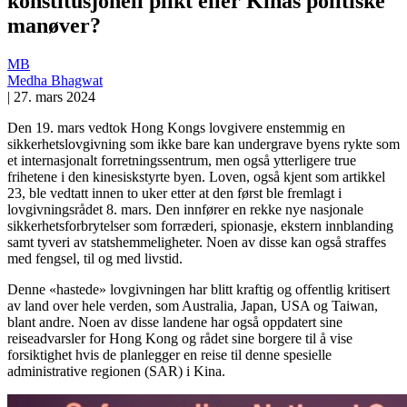
konstitusjonell plikt eller Kinas politiske
manøver?
MB
Medha Bhagwat
|
27. mars 2024
Den 19. mars vedtok Hong Kongs lovgivere enstemmig en
sikkerhetslovgivning som ikke bare kan undergrave byens rykte som
et internasjonalt forretningssentrum, men også ytterligere true
frihetene i den kinesiskstyrte byen. Loven, også kjent som artikkel
23, ble vedtatt innen to uker etter at den først ble fremlagt i
lovgivningsrådet 8. mars. Den innfører en rekke nye nasjonale
sikkerhetsforbrytelser som forræderi, spionasje, ekstern innblanding
samt tyveri av statshemmeligheter. Noen av disse kan også straffes
med fengsel, til og med livstid.
Denne «hastede» lovgivningen har blitt kraftig og offentlig kritisert
av land over hele verden, som Australia, Japan, USA og Taiwan,
blant andre. Noen av disse landene har også oppdatert sine
reiseadvarsler for Hong Kong og rådet sine borgere til å vise
forsiktighet hvis de planlegger en reise til denne spesielle
administrative regionen (SAR) i Kina.