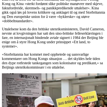
Kong og Kina «sterkt fordømt slike politiske manøvrer med skjeve,
faktafordreide, skremsels- og panikkpredikende uttalelser». Kina
gikk også løs på lovens kritikere og anklaget til og med Storbritannia
og Den europeiske union for å være «hyklerske» og utøve
«dobbeltstandarder».
Uttalelsene kom da den britiske utenriksministeren, David Cameron,
nevnte at lovgivningen har satt den sino-britiske felleserklæringen i
fare, en internasjonalt bindende avtale signert i 1984 der Beijing ble
enige om å styre Hong Kong under prinsippet «Ett land, to
systemer».
«Storbritannia har kommet med opphetede og uansvarlige
kommentarer om Hong Kongs situasjon … det skyldes hele tiden
den dype rotfestede tankegangen som kolonisator og predikant,» sa
Beijings utenrikskommissær i en uttalelse.