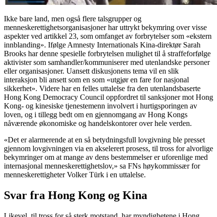
Ikke bare land, men også flere talsgrupper og
menneskerettighetsorganisasjoner har uttrykt bekymring over visse
aspekter ved artikkel 23, som omfanget av forbrytelser som «ekstern
innblanding». Ifølge Amnesty Internationals Kina-direktør Sarah
Brooks har denne spesielle forbrytelsen mulighet til å straffeforfølge
aktivister som samhandler/kommuniserer med utenlandske personer
eller organisasjoner. Uansett diskusjonens tema vil en slik
interaksjon bli ansett som en som «utgjør en fare for nasjonal
sikkerhet». Videre har en felles uttalelse fra den utenlandsbaserte
Hong Kong Democracy Council oppfordret til sanksjoner mot Hong
Kong- og kinesiske tjenestemenn involvert i hurtigsporingen av
loven, og i tillegg bedt om en gjennomgang av Hong Kongs
nåværende økonomiske og handelskontorer over hele verden.
«Det er alarmerende at en så betydningsfull lovgivning ble presset
gjennom lovgivningen via en akselerert prosess, til tross for alvorlige
bekymringer om at mange av dens bestemmelser er uforenlige med
internasjonal menneskerettighetslov,» sa FNs høykommissær for
menneskerettigheter Volker Türk i en uttalelse.
Svar fra Hong Kong og Kina
Likevel, til tross for så sterk motstand, har myndighetene i Hong