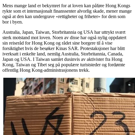
Mens mange land er bekymret for at loven kan påføre Hong Kongs
rykte som et internasjonalt finanssenter alvorlig skade, mener mange
også at den kan undergrave «rettigheter og friheter» for dem som
bor i byen.
Australia, Japan, Taiwan, Storbritannia og USA har uttrykt svært
sterk motstand mot loven. Noen av disse har også nylig oppdatert
sin reiseråd for Hong Kong og rådet sine borgere til å vise
forsiktighet hvis de besøker Kinas SAR. Protestaksjoner har blitt
iverksatt i enkelte land, nemlig Australia, Storbritannia, Canada,
Japan og USA. I Taiwan samlet dusinvis av aktivister fra Hong
Kong, Taiwan og Tibet seg på populære turiststeder og fordømte
offentlig Hong Kong-administrasjonens trekk.