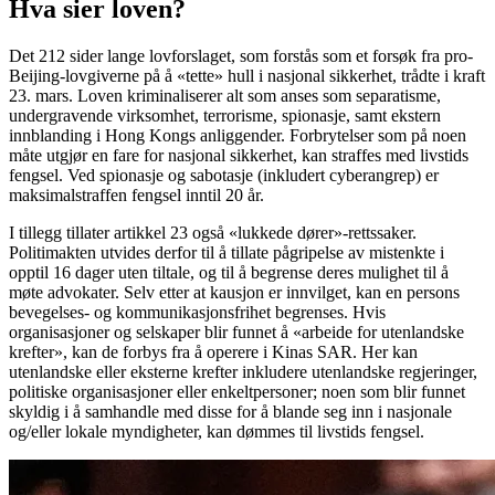
Hva sier loven?
Det 212 sider lange lovforslaget, som forstås som et forsøk fra pro-
Beijing-lovgiverne på å «tette» hull i nasjonal sikkerhet, trådte i kraft
23. mars. Loven kriminaliserer alt som anses som separatisme,
undergravende virksomhet, terrorisme, spionasje, samt ekstern
innblanding i Hong Kongs anliggender. Forbrytelser som på noen
måte utgjør en fare for nasjonal sikkerhet, kan straffes med livstids
fengsel. Ved spionasje og sabotasje (inkludert cyberangrep) er
maksimalstraffen fengsel inntil 20 år.
I tillegg tillater artikkel 23 også «lukkede dører»-rettssaker.
Politimakten utvides derfor til å tillate pågripelse av mistenkte i
opptil 16 dager uten tiltale, og til å begrense deres mulighet til å
møte advokater. Selv etter at kausjon er innvilget, kan en persons
bevegelses- og kommunikasjonsfrihet begrenses. Hvis
organisasjoner og selskaper blir funnet å «arbeide for utenlandske
krefter», kan de forbys fra å operere i Kinas SAR. Her kan
utenlandske eller eksterne krefter inkludere utenlandske regjeringer,
politiske organisasjoner eller enkeltpersoner; noen som blir funnet
skyldig i å samhandle med disse for å blande seg inn i nasjonale
og/eller lokale myndigheter, kan dømmes til livstids fengsel.