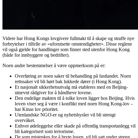
Videre har Hong Kongs lovgivere fullmakt til å skape og straffe nye
forbrytelser i tilfelle av «uforutsette omstendigheter». Disse reglene
vil også gjelde for handlinger som finner sted utenfor Hong Kong
(både for innbyggere og bedrifter).
Noen andre bestemmelser å være oppmerksom på er:
Overføring av noen saker til behandling på fastlandet. Noen
rettssaker vil bli hørt bak lukkede dører (i Hong Kong).
Et nasjonalt sikkerhetsutvalg må etableres med en Beijing-
utnevnt rådgiver for å håndheve lovene.
Den endelige makten til å tolke loven ligger hos Beijing. Hvis
loven viser seg å være i konflikt med noen Hong Kong-lov –
har Kinas lov prioritet.
Utenlandske NGO-er og nyhetsbyråer vil bli strengt
overvåket.
Enhver ødeleggelse eller skade på offentlig transportanlegg vil
bli kategorisert som terrorisme.
De som mistenkes for å bryte loven, vil bli satt under streng