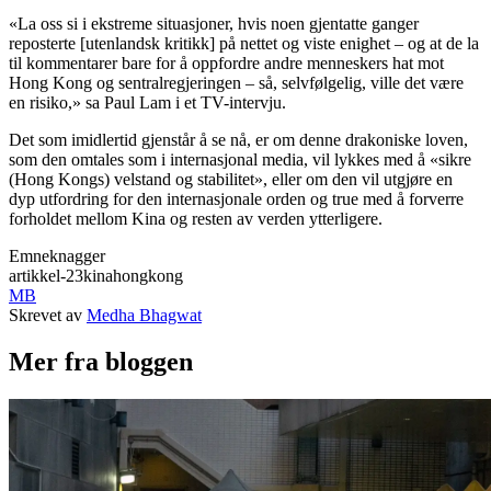
«La oss si i ekstreme situasjoner, hvis noen gjentatte ganger
reposterte [utenlandsk kritikk] på nettet og viste enighet – og at de la
til kommentarer bare for å oppfordre andre menneskers hat mot
Hong Kong og sentralregjeringen – så, selvfølgelig, ville det være
en risiko,» sa Paul Lam i et TV-intervju.
Det som imidlertid gjenstår å se nå, er om denne drakoniske loven,
som den omtales som i internasjonal media, vil lykkes med å «sikre
(Hong Kongs) velstand og stabilitet», eller om den vil utgjøre en
dyp utfordring for den internasjonale orden og true med å forverre
forholdet mellom Kina og resten av verden ytterligere.
Emneknagger
artikkel-23
kina
hongkong
MB
Skrevet av
Medha Bhagwat
Mer fra bloggen