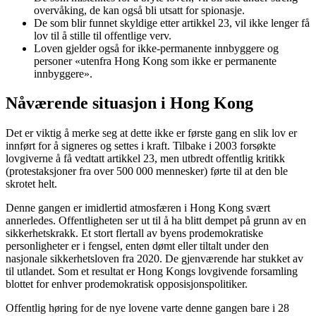
overvåking, de kan også bli utsatt for spionasje.
De som blir funnet skyldige etter artikkel 23, vil ikke lenger få
lov til å stille til offentlige verv.
Loven gjelder også for ikke-permanente innbyggere og
personer «utenfra Hong Kong som ikke er permanente
innbyggere».
Nåværende situasjon i Hong Kong
Det er viktig å merke seg at dette ikke er første gang en slik lov er
innført for å signeres og settes i kraft. Tilbake i 2003 forsøkte
lovgiverne å få vedtatt artikkel 23, men utbredt offentlig kritikk
(protestaksjoner fra over 500 000 mennesker) førte til at den ble
skrotet helt.
Denne gangen er imidlertid atmosfæren i Hong Kong svært
annerledes. Offentligheten ser ut til å ha blitt dempet på grunn av en
sikkerhetskrakk. Et stort flertall av byens prodemokratiske
personligheter er i fengsel, enten dømt eller tiltalt under den
nasjonale sikkerhetsloven fra 2020. De gjenværende har stukket av
til utlandet. Som et resultat er Hong Kongs lovgivende forsamling
blottet for enhver prodemokratisk opposisjonspolitiker.
Offentlig høring for de nye lovene varte denne gangen bare i 28