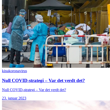
kina
koronavirus
Null COVID-strategi – Var det verdt det?
Null COVID-strategi – Var det verdt det?
23. januar 2023