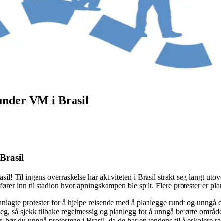
 under VM i Brasil
Brasil
asil! Til ingens overraskelse har aktiviteten i Brasil strakt seg langt uto
er inn til stadion hvor åpningskampen ble spilt. Flere protester er planl
anlagte protester for å hjelpe reisende med å planlegge rundt og unngå di
 seg, så sjekk tilbake regelmessig og planlegg for å unngå berørte områ
 bør du unngå protestene i Brasil, da de har en tendens til å eskalere ra