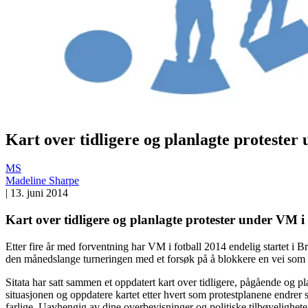
Kart over tidligere og planlagte protester
MS
Madeline Sharpe
|
13. juni 2014
Kart over tidligere og planlagte protester under VM i 
Etter fire år med forventning har VM i fotball 2014 endelig startet i Br
den månedslange turneringen med et forsøk på å blokkere en vei som før
Sitata har satt sammen et oppdatert kart over tidligere, pågående og pl
situasjonen og oppdatere kartet etter hvert som protestplanene endrer
farlige. Uavhengig av dine overbevisninger og politiske tilbøyeligheter,