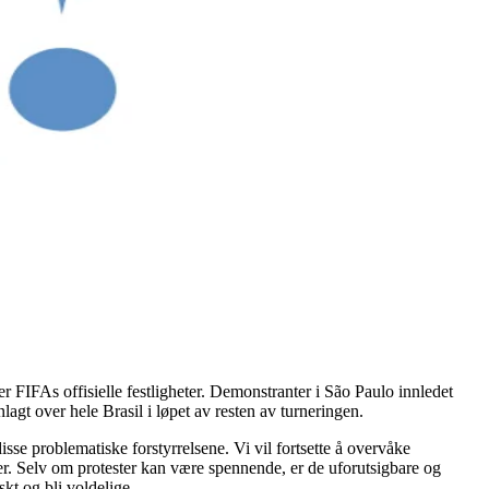
ver FIFAs offisielle festligheter. Demonstranter i São Paulo innledet
agt over hele Brasil i løpet av resten av turneringen.
sse problematiske forstyrrelsene. Vi vil fortsette å overvåke
der. Selv om protester kan være spennende, er de uforutsigbare og
skt og bli voldelige.