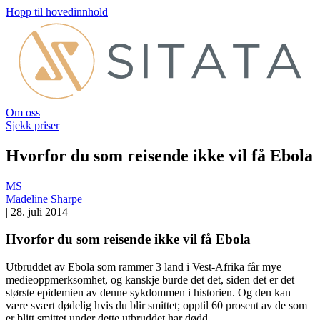
Hopp til hovedinnhold
Om oss
Sjekk priser
Hvorfor du som reisende ikke vil få Ebola
MS
Madeline Sharpe
|
28. juli 2014
Hvorfor du som reisende ikke vil få Ebola
Utbruddet av Ebola som rammer 3 land i Vest-Afrika får mye
medieoppmerksomhet, og kanskje burde det det, siden det er det
største epidemien av denne sykdommen i historien. Og den kan
være svært dødelig hvis du blir smittet; opptil 60 prosent av de som
er blitt smittet under dette utbruddet har dødd.