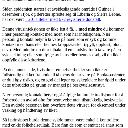
Siden epidemien startet i et avsidesliggende område i Guinea i
desember i fjor, og deretter spredte seg til Liberia og Sierra Leone,
har det vært
1 201 tilfeller med 672 registrerte dødsfall
.
Denne virusinfeksjonen er ikke lett å få…
med mindre
du kommer
i nær personlig kontakt med noen som har infeksjonen. Nær
personlig kontakt betyr å ta vare på noen som er syk og komme i
kontakt med hans eller hennes kroppsvæsker (spytt, oppkast, blod,
osv.). Med mindre du drar tilbake til en landsby for å ta vare på en
syk slektning eller som følge av hans eller hennes død, vil du ikke
oppfylle disse kriteriene.
På den annen side, hvis du er en helsearbeider som ikke er
fullstendig dekket fra hode til tå mens du tar vare på Ebola-pasienter,
er du i høy risiko, og en god del leger og sykepleiere har dødd under
dette utbruddet på grunn av mangel på beskyttelsesutstyr.
Nær personlig kontakt betyr også å følge kulturelle tradisjoner for å
forberede en avdød ofte for begravelse uten tilstrekkelig beskyttelse.
Den avdøde personen kan overføre dette viruset, for eksempel under
vasking og håndtering av liket.
Så i prinsippet burde denne sykdommen være enkel å kontrollere
med enkle folkehelsetiltak. Bare finn de som er smittet så snart som