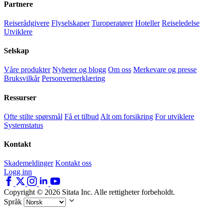
Partnere
Reiserådgivere
Flyselskaper
Turoperatører
Hoteller
Reiseledelse
Utviklere
Selskap
Våre produkter
Nyheter og blogg
Om oss
Merkevare og presse
Bruksvilkår
Personvernerklæring
Ressurser
Ofte stilte spørsmål
Få et tilbud
Alt om forsikring
For utviklere
Systemstatus
Kontakt
Skademeldinger
Kontakt oss
Logg inn
Copyright © 2026 Sitata Inc. Alle rettigheter forbeholdt.
Språk