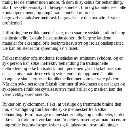
mulig før de smitter noen andre, få dem til sykehus for behandling,
skaff beskyttelsesutstyr til helsepersonellet, finn og karantenesett alle
kontaktpersonene, og omgå tradisjonelle kulturelle
begravelsespraksiser med rask begravelse av den avdøde. Hva er
problemet?
Utfordringene er ikke medisinske, men snarere sosiale, kulturelle og
institusjonelle. Lokale helseinstitusjoner i de berørte landene
mangler for eksempel ofte beskyttelsesutstyr og isolasjonskapasitet.
De kan bli steder for spredning av viruset.
Folket mangler ofte moderne forståelse av smittsom sykdom, og en
syk person kan søke ineffektiv behandling fra tradisjonelle
helbredere og ikke bli isolert. Inntil personen går til sykehuset som
en siste utvei når de er veldig syke, ender de opp med å smitte
mange av sine nærmeste familiemedlemmer som tar vare på dem.
Når den syke personen faktisk kommer til sykehuset og ser leger og
sykepleiere i fullt beskyttelsesutstyr med briller og masker, kan det
være veldig skremmende.
Rykter om sykdommen, f.eks. at vestlige og fremmede brakte den
inn, er vanlige og fraråder ofte syke mennesker fra å søke
behandling. Fordi mange mennesker er fattige og analfabeter, er det
ikke lett å forklare hvordan man får dette viruset og at man må endre
inngrodde begravelsespraksiser og feilplasserte trosoppfatninger.