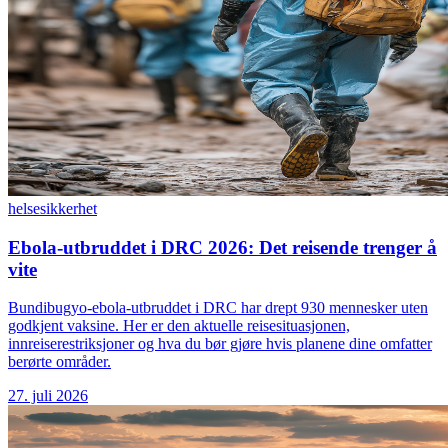
helse
sikkerhet
Ebola-utbruddet i DRC 2026: Det reisende trenger å
vite
Bundibugyo-ebola-utbruddet i DRC har drept 930 mennesker uten
godkjent vaksine. Her er den aktuelle reisesituasjonen,
innreiserestriksjoner og hva du bør gjøre hvis planene dine omfatter
berørte områder.
27. juli 2026