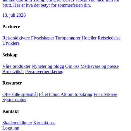
brutt. Her er hva det betyr for sommerferien din.
13. juli 2026
Partnere
Reiserådgivere
Flyselskaper
Turoperatører
Hoteller
Reiseledelse
Utviklere
Selskap
Våre produkter
Nyheter og blogg
Om oss
Merkevare og presse
Bruksvilkår
Personvernerklæring
Ressurser
Ofte stilte spørsmål
Få et tilbud
Alt om forsikring
For utviklere
Systemstatus
Kontakt
Skademeldinger
Kontakt oss
Logg inn