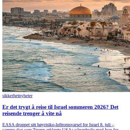
sikkerhet
nyheter
Er det trygt å reise til Israel sommeren 2026? Det
reisende trenger å vite nå
EASA droppet sitt høyrisiko-luftromsvarsel for Israel 8. juli –
samme dag som Trump erklærte USAs våpenhvile med Iran for