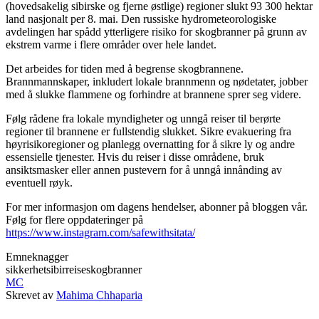
(hovedsakelig sibirske og fjerne østlige) regioner slukt 93 300 hektar
land nasjonalt per 8. mai. Den russiske hydrometeorologiske
avdelingen har spådd ytterligere risiko for skogbranner på grunn av
ekstrem varme i flere områder over hele landet.
Det arbeides for tiden med å begrense skogbrannene.
Brannmannskaper, inkludert lokale brannmenn og nødetater, jobber
med å slukke flammene og forhindre at brannene sprer seg videre.
Følg rådene fra lokale myndigheter og unngå reiser til berørte
regioner til brannene er fullstendig slukket. Sikre evakuering fra
høyrisikoregioner og planlegg overnatting for å sikre ly og andre
essensielle tjenester. Hvis du reiser i disse områdene, bruk
ansiktsmasker eller annen pustevern for å unngå innånding av
eventuell røyk.
For mer informasjon om dagens hendelser, abonner på bloggen vår.
Følg for flere oppdateringer på
https://www.instagram.com/safewithsitata/
Emneknagger
sikkerhet
sibir
reise
skogbranner
MC
Skrevet av
Mahima Chhaparia