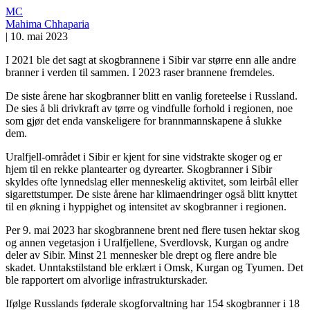
MC
Mahima Chhaparia
|
10. mai 2023
I 2021 ble det sagt at skogbrannene i Sibir var større enn alle andre
branner i verden til sammen. I 2023 raser brannene fremdeles.
De siste årene har skogbranner blitt en vanlig foreteelse i Russland.
De sies å bli drivkraft av tørre og vindfulle forhold i regionen, noe
som gjør det enda vanskeligere for brannmannskapene å slukke
dem.
Uralfjell-området i Sibir er kjent for sine vidstrakte skoger og er
hjem til en rekke plantearter og dyrearter. Skogbranner i Sibir
skyldes ofte lynnedslag eller menneskelig aktivitet, som leirbål eller
sigarettstumper. De siste årene har klimaendringer også blitt knyttet
til en økning i hyppighet og intensitet av skogbranner i regionen.
Per 9. mai 2023 har skogbrannene brent ned flere tusen hektar skog
og annen vegetasjon i Uralfjellene, Sverdlovsk, Kurgan og andre
deler av Sibir. Minst 21 mennesker ble drept og flere andre ble
skadet. Unntakstilstand ble erklært i Omsk, Kurgan og Tyumen. Det
ble rapportert om alvorlige infrastrukturskader.
Ifølge Russlands føderale skogforvaltning har 154 skogbranner i 18