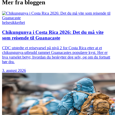
Mer fra bloggen
helse
sikkerhet
Chikungunya i Costa Rica 2026: Det du må vite
som reisende til Guanacaste
CDC utstedte et reisevarsel på nivå 2 for Costa Rica etter at et
chikungunya-utbrudd rammet Guanacastes populære kyst. Her er
hva varselet betyr, hvordan du beskytter deg selv, og om du fortsatt
bør dra.
3. august 2026