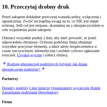
10. Przeczytaj drobny druk
Przed zakupem dokładnie przeczytaj warunki polisy, wyłączenia i
ograniczenia. Zwróć szczególną uwagę na to, co NIE jest objęte
ochroną. Jeśli coś jest niejasne, skontaktuj się z ubezpieczycielem w
celu wyjaśnienia przed zakupem.
Odznacz wszystkie punkty z listy, aby mieć pewność, że jesteś
odpowiednio chroniony. Ochrona podróżna Sitata obejmuje
wszystkie powyższe elementy, a także alerty bezpieczeństwa w
czasie rzeczywistym, telemedycynę i szybkie cyfrowe zgłaszanie
roszczeń.
Uzyskaj wycenę
i zobacz różnicę.
Rodzaje ubezpieczeń podróżnych
Artykuł: Jak działa
ubezpieczenie podróżne?
Partnerzy
Doradcy podróży
Linie lotnicze
Organizatorzy wycieczek
Hotele
Zarządzanie podróżami
Deweloperzy
Firma