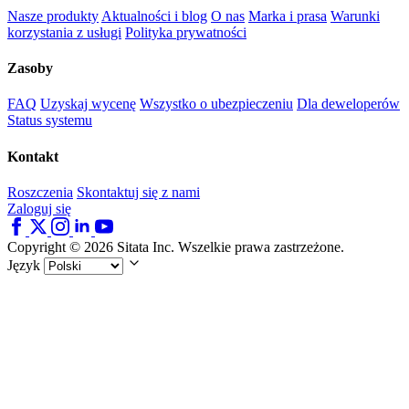
Nasze produkty
Aktualności i blog
O nas
Marka i prasa
Warunki
korzystania z usługi
Polityka prywatności
Zasoby
FAQ
Uzyskaj wycenę
Wszystko o ubezpieczeniu
Dla deweloperów
Status systemu
Kontakt
Roszczenia
Skontaktuj się z nami
Zaloguj się
Copyright © 2026 Sitata Inc. Wszelkie prawa zastrzeżone.
Język