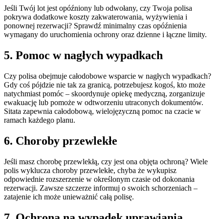
Jeśli Twój lot jest opóźniony lub odwołany, czy Twoja polisa
pokrywa dodatkowe koszty zakwaterowania, wyżywienia i
ponownej rezerwacji? Sprawdź minimalny czas opóźnienia
wymagany do uruchomienia ochrony oraz dzienne i łączne limity.
5. Pomoc w nagłych wypadkach
Czy polisa obejmuje całodobowe wsparcie w nagłych wypadkach?
Gdy coś pójdzie nie tak za granicą, potrzebujesz kogoś, kto może
natychmiast pomóc – skoordynuje opiekę medyczną, zorganizuje
ewakuację lub pomoże w odtworzeniu utraconych dokumentów.
Sitata zapewnia całodobową, wielojęzyczną pomoc na czacie w
ramach każdego planu.
6. Choroby przewlekłe
Jeśli masz chorobę przewlekłą, czy jest ona objęta ochroną? Wiele
polis wyklucza choroby przewlekłe, chyba że wykupisz
odpowiednie rozszerzenie w określonym czasie od dokonania
rezerwacji. Zawsze szczerze informuj o swoich schorzeniach –
zatajenie ich może unieważnić całą polisę.
7. Ochrona na wypadek uprawiania