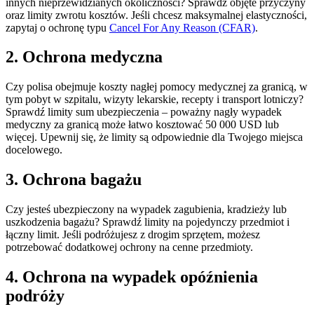
innych nieprzewidzianych okoliczności? Sprawdź objęte przyczyny
oraz limity zwrotu kosztów. Jeśli chcesz maksymalnej elastyczności,
zapytaj o ochronę typu
Cancel For Any Reason (CFAR)
.
2. Ochrona medyczna
Czy polisa obejmuje koszty nagłej pomocy medycznej za granicą, w
tym pobyt w szpitalu, wizyty lekarskie, recepty i transport lotniczy?
Sprawdź limity sum ubezpieczenia – poważny nagły wypadek
medyczny za granicą może łatwo kosztować 50 000 USD lub
więcej. Upewnij się, że limity są odpowiednie dla Twojego miejsca
docelowego.
3. Ochrona bagażu
Czy jesteś ubezpieczony na wypadek zagubienia, kradzieży lub
uszkodzenia bagażu? Sprawdź limity na pojedynczy przedmiot i
łączny limit. Jeśli podróżujesz z drogim sprzętem, możesz
potrzebować dodatkowej ochrony na cenne przedmioty.
4. Ochrona na wypadek opóźnienia
podróży