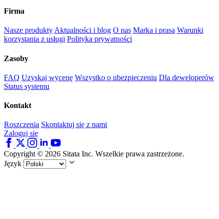
Firma
Nasze produkty
Aktualności i blog
O nas
Marka i prasa
Warunki
korzystania z usługi
Polityka prywatności
Zasoby
FAQ
Uzyskaj wycenę
Wszystko o ubezpieczeniu
Dla deweloperów
Status systemu
Kontakt
Roszczenia
Skontaktuj się z nami
Zaloguj się
Copyright © 2026 Sitata Inc. Wszelkie prawa zastrzeżone.
Język