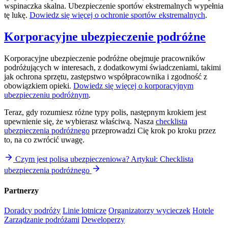
wspinaczka skalna. Ubezpieczenie sportów ekstremalnych wypełnia
tę lukę.
Dowiedz się więcej o ochronie sportów ekstremalnych
.
Korporacyjne ubezpieczenie podróżne
Korporacyjne ubezpieczenie podróżne obejmuje pracowników
podróżujących w interesach, z dodatkowymi świadczeniami, takimi
jak ochrona sprzętu, zastępstwo współpracownika i zgodność z
obowiązkiem opieki.
Dowiedz się więcej o korporacyjnym
ubezpieczeniu podróżnym
.
Teraz, gdy rozumiesz różne typy polis, następnym krokiem jest
upewnienie się, że wybierasz właściwą. Nasza
checklista
ubezpieczenia podróżnego
przeprowadzi Cię krok po kroku przez
to, na co zwrócić uwagę.
Czym jest polisa ubezpieczeniowa?
Artykuł: Checklista
ubezpieczenia podróżnego
Partnerzy
Doradcy podróży
Linie lotnicze
Organizatorzy wycieczek
Hotele
Zarządzanie podróżami
Deweloperzy