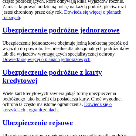
często podróżujących, które odbywają kilka wyjazdów rocznie.
Zamiast kupować oddzielną polisę na każdą podróż, płacisz raz i
jesteś chroniony przez cały rok.
Dowiedz się więcej o planach
rocznych
.
Ubezpieczenie podróżne jednorazowe
Ubezpieczenie jednorazowe obejmuje jedną konkretną podróż od
wyjazdu do powrotu. Jest idealne dla okazjonalnych podróżników
lub dla wyjazdów wymagających specjalistycznej ochrony.
Dowiedz się więcej o planach jednorazowych
.
Ubezpieczenie podróżne z karty
kredytowej
Wiele kart kredytowych zawiera jakąś formę ubezpieczenia
podróżnego jako benefit dla posiadacza karty. Choć wygodne,
ochrona ta często ma istotne ograniczenia.
Dowiedz się o
korzyściach i ograniczeniach
.
Ubezpieczenie rejsowe
Ubezpieczenie rejsowe obejmuje ryzyka specyficzne dla podróży