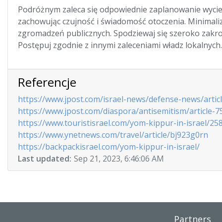
Podróżnym zaleca się odpowiednie zaplanowanie wyciec
zachowując czujność i świadomość otoczenia. Minimaliz
zgromadzeń publicznych. Spodziewaj się szeroko zakroj
Postępuj zgodnie z innymi zaleceniami władz lokalnych.
Referencje
https://www.jpost.com/israel-news/defense-news/artic
https://www.jpost.com/diaspora/antisemitism/article-
https://www.touristisrael.com/yom-kippur-in-israel/25
https://www.ynetnews.com/travel/article/bj923g0rn
https://backpackisrael.com/yom-kippur-in-israel/
Last updated:
Sep 21, 2023, 6:46:06 AM
Partners