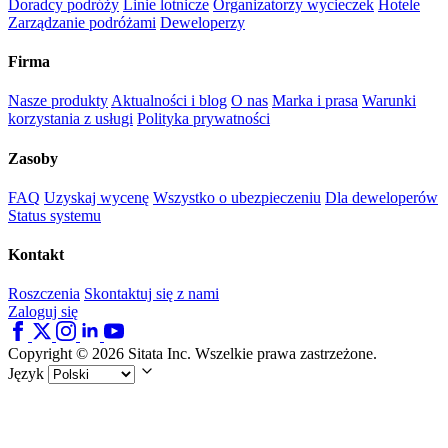
Doradcy podróży
Linie lotnicze
Organizatorzy wycieczek
Hotele
Zarządzanie podróżami
Deweloperzy
Firma
Nasze produkty
Aktualności i blog
O nas
Marka i prasa
Warunki
korzystania z usługi
Polityka prywatności
Zasoby
FAQ
Uzyskaj wycenę
Wszystko o ubezpieczeniu
Dla deweloperów
Status systemu
Kontakt
Roszczenia
Skontaktuj się z nami
Zaloguj się
Copyright © 2026 Sitata Inc. Wszelkie prawa zastrzeżone.
Język