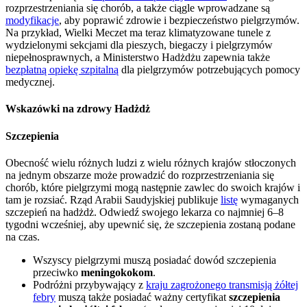
rozprzestrzeniania się chorób, a także ciągle wprowadzane są
modyfikacje
, aby poprawić zdrowie i bezpieczeństwo pielgrzymów.
Na przykład, Wielki Meczet ma teraz klimatyzowane tunele z
wydzielonymi sekcjami dla pieszych, biegaczy i pielgrzymów
niepełnosprawnych, a Ministerstwo Hadżdżu zapewnia także
bezpłatną opiekę szpitalną
dla pielgrzymów potrzebujących pomocy
medycznej.
Wskazówki na zdrowy Hadżdż
Szczepienia
Obecność wielu różnych ludzi z wielu różnych krajów stłoczonych
na jednym obszarze może prowadzić do rozprzestrzeniania się
chorób, które pielgrzymi mogą następnie zawlec do swoich krajów i
tam je rozsiać. Rząd Arabii Saudyjskiej publikuje
listę
wymaganych
szczepień na hadżdż. Odwiedź swojego lekarza co najmniej 6–8
tygodni wcześniej, aby upewnić się, że szczepienia zostaną podane
na czas.
Wszyscy pielgrzymi muszą posiadać dowód szczepienia
przeciwko
meningokokom
.
Podróżni przybywający z
kraju zagrożonego transmisją żółtej
febry
muszą także posiadać ważny certyfikat
szczepienia