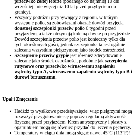
przeciwko żółtej febrze
(podanego co najmniej 10 dni
wcześniej i nie więcej niż 10 lat przed przybyciem do
granicy).
Wszyscy podróżni przybywający z regionu, w którym
występuje polio, są zobowiązani okazać dowód przyjęcia
doustnej szczepionki przeciw polio
6 tygodni przed
przyjazdem, a także otrzymają kolejną dawkę po przyjeździe.
Dowód szczepienia przeciw polio jest konieczny tylko dla
tych określonych gości, jednak szczepionka ta jest ogólnie
zalecana wszystkim pielgrzymom jako środek ostrożności.
Szczepienie przeciw grypie
jest również zdecydowanie
zalecane jako środek ostrożności, podobnie jak
szczepienia
rutynowe oraz przeciwko wirusowemu zapaleniu
wątroby typu A, wirusowemu zapaleniu wątroby typu B i
durowi brzusznemu.
Upał i Zmęczenie
Hadżdż to wysiłkowe przedsięwzięcie, więc pielgrzymi mogą
rozważyć przygotowanie się poprzez regularną aktywność
fizyczną przed przyjazdem. Krem antyseptyczny i plastry z
opatrunkiem mogą się również przydać do leczenia pęcherzy.
Temperatury w ciągu dnia mogą sięgać nawet 45°C (113°F)!