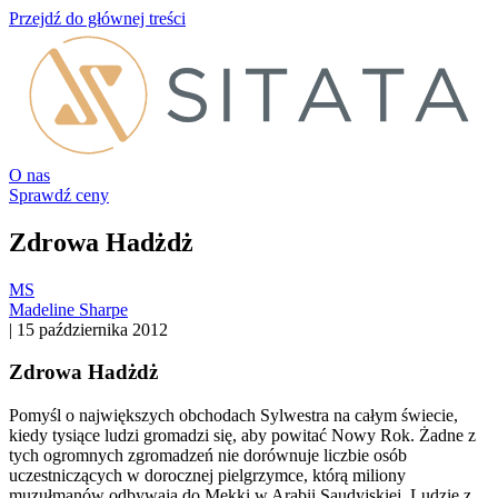
Przejdź do głównej treści
O nas
Sprawdź ceny
Zdrowa Hadżdż
MS
Madeline Sharpe
|
15 października 2012
Zdrowa Hadżdż
Pomyśl o największych obchodach Sylwestra na całym świecie,
kiedy tysiące ludzi gromadzi się, aby powitać Nowy Rok. Żadne z
tych ogromnych zgromadzeń nie dorównuje liczbie osób
uczestniczących w dorocznej pielgrzymce, którą miliony
muzułmanów odbywają do Mekki w Arabii Saudyjskiej. Ludzie z