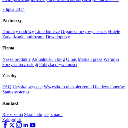
7 lipca 2014
Partnerzy
Doradcy podróży
Linie lotnicze
Organizatorzy wycieczek
Hotele
Zarządzanie podróżami
Deweloperzy
Firma
Nasze produkty
Aktualności i blog
O nas
Marka i prasa
Warunki
korzystania z usługi
Polityka prywatności
Zasoby
FAQ
Uzyskaj wycenę
Wszystko o ubezpieczeniu
Dla deweloperów
Status systemu
Kontakt
Roszczenia
Skontaktuj się z nami
Zaloguj się