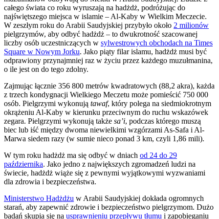
całego świata co roku wyruszają na hadżdż, podróżując do
najświętszego miejsca w islamie – Al-Kaby w Wielkim Meczecie.
W zeszłym roku do Arabii Saudyjskiej przybyło około
2 milionów
pielgrzymów, aby odbyć hadżdż – to dwukrotność szacowanej
liczby osób uczestniczących w
sylwestrowych obchodach na Times
Square w Nowym Jorku
. Jako piąty filar islamu, hadżdż musi być
odprawiony przynajmniej raz w życiu przez każdego muzułmanina,
o ile jest on do tego zdolny.
Zajmując łącznie 356 800 metrów kwadratowych (88,2 akra), każda
z trzech kondygnacji Wielkiego Meczetu może pomieścić 750 000
osób. Pielgrzymi wykonują
tawaf
, który polega na siedmiokrotnym
okrążeniu Al-Kaby w kierunku przeciwnym do ruchu wskazówek
zegara. Pielgrzymi wykonują także
sa’i
, podczas którego muszą
biec lub iść między dwoma niewielkimi wzgórzami As-Safa i Al-
Marwa siedem razy (w sumie nieco ponad 3 km, czyli 1,86 mili).
W tym roku hadżdż ma się odbyć w dniach
od 24 do 29
października
. Jako jedno z największych zgromadzeń ludzi na
świecie, hadżdż wiąże się z pewnymi wyjątkowymi wyzwaniami
dla zdrowia i bezpieczeństwa.
Ministerstwo Hadżdżu
w Arabii Saudyjskiej dokłada ogromnych
starań, aby zapewnić zdrowie i bezpieczeństwo pielgrzymom. Dużo
badań skupia się na
usprawnieniu przepływu tłumu
i zapobieganiu