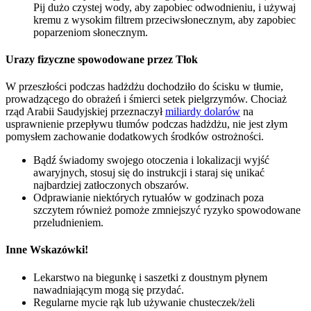
Pij dużo czystej wody, aby zapobiec odwodnieniu, i używaj
kremu z wysokim filtrem przeciwsłonecznym, aby zapobiec
poparzeniom słonecznym.
Urazy fizyczne spowodowane przez Tłok
W przeszłości podczas hadżdżu dochodziło do ścisku w tłumie,
prowadzącego do obrażeń i śmierci setek pielgrzymów. Chociaż
rząd Arabii Saudyjskiej przeznaczył
miliardy dolarów
na
usprawnienie przepływu tłumów podczas hadżdżu, nie jest złym
pomysłem zachowanie dodatkowych środków ostrożności.
Bądź świadomy swojego otoczenia i lokalizacji wyjść
awaryjnych, stosuj się do instrukcji i staraj się unikać
najbardziej zatłoczonych obszarów.
Odprawianie niektórych rytuałów w godzinach poza
szczytem również pomoże zmniejszyć ryzyko spowodowane
przeludnieniem.
Inne Wskazówki!
Lekarstwo na biegunkę i saszetki z doustnym płynem
nawadniającym mogą się przydać.
Regularne mycie rąk lub używanie chusteczek/żeli