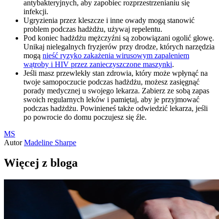
antybakteryjnych, aby zapobiec rozprzestrzenianiu się
infekcji.
Ugryzienia przez kleszcze i inne owady mogą stanowić
problem podczas hadżdżu, używaj repelentu.
Pod koniec hadżdżu mężczyźni są zobowiązani ogolić głowę.
Unikaj nielegalnych fryzjerów przy drodze, których narzędzia
mogą
nieść ryzyko zakażenia wirusowym zapaleniem
wątroby i HIV przez zanieczyszczone maszynki
.
Jeśli masz przewlekły stan zdrowia, który może wpłynąć na
twoje samopoczucie podczas hadżdżu, możesz zasięgnąć
porady medycznej u swojego lekarza. Zabierz ze sobą zapas
swoich regularnych leków i pamiętaj, aby je przyjmować
podczas hadżdżu. Powinieneś także odwiedzić lekarza, jeśli
po powrocie do domu poczujesz się źle.
MS
Autor
Madeline Sharpe
Więcej z bloga