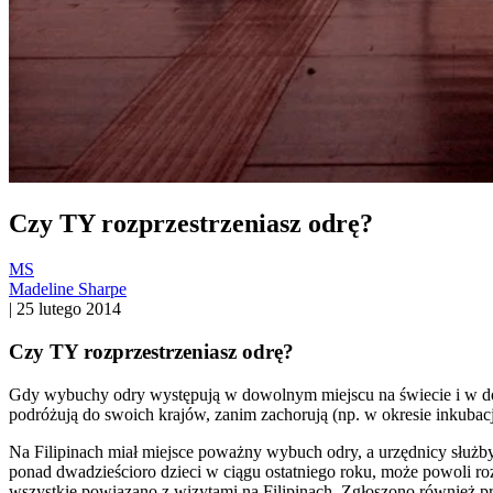
Czy TY rozprzestrzeniasz odrę?
MS
Madeline Sharpe
|
25 lutego 2014
Czy TY rozprzestrzeniasz odrę?
Gdy wybuchy odry występują w dowolnym miejscu na świecie i w dowo
podróżują do swoich krajów, zanim zachorują (np. w okresie inkubacj
Na Filipinach miał miejsce poważny wybuch odry, a urzędnicy służby 
ponad dwadzieścioro dzieci w ciągu ostatniego roku, może powoli r
wszystkie powiązano z wizytami na Filipinach. Zgłoszono również 