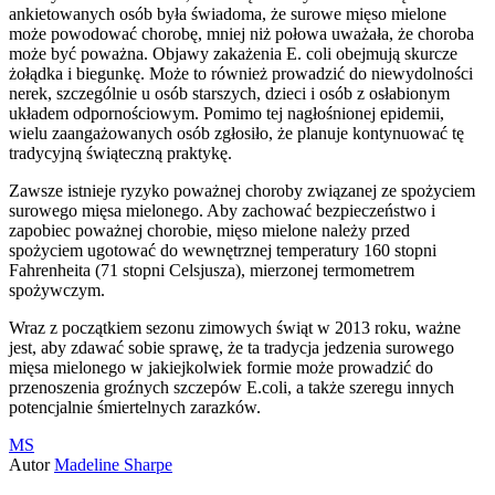
ankietowanych osób była świadoma, że surowe mięso mielone
może powodować chorobę, mniej niż połowa uważała, że choroba
może być poważna. Objawy zakażenia E. coli obejmują skurcze
żołądka i biegunkę. Może to również prowadzić do niewydolności
nerek, szczególnie u osób starszych, dzieci i osób z osłabionym
układem odpornościowym. Pomimo tej nagłośnionej epidemii,
wielu zaangażowanych osób zgłosiło, że planuje kontynuować tę
tradycyjną świąteczną praktykę.
Zawsze istnieje ryzyko poważnej choroby związanej ze spożyciem
surowego mięsa mielonego. Aby zachować bezpieczeństwo i
zapobiec poważnej chorobie, mięso mielone należy przed
spożyciem ugotować do wewnętrznej temperatury 160 stopni
Fahrenheita (71 stopni Celsjusza), mierzonej termometrem
spożywczym.
Wraz z początkiem sezonu zimowych świąt w 2013 roku, ważne
jest, aby zdawać sobie sprawę, że ta tradycja jedzenia surowego
mięsa mielonego w jakiejkolwiek formie może prowadzić do
przenoszenia groźnych szczepów E.coli, a także szeregu innych
potencjalnie śmiertelnych zarazków.
MS
Autor
Madeline Sharpe