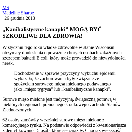
MS
Madeline Sharpe
|
26 grudnia 2013
„Kanibalistyczne kanapki” MOGĄ BYĆ
SZKODLIWE DLA ZDROWIA!
W styczniu tego roku władze zdrowotne w stanie Wisconsin
otrzymały doniesienia o poważnie chorych osobach zakażonych
szczepem bakterii E.coli, który może prowadzić do niewydolności
nerek.
Dochodzenie w sprawie przyczyny wybuchu epidemii
wykazało, że zachorowania były związane ze
spożyciem surowego mięsa mielonego podawanego
jako „mięso tygrysa” lub „kanibalistyczne kanapki”.
Surowe mięso mielone jest tradycyjną, świąteczną potrawą w
niektórych regionach północnego środkowego zachodu Stanów
Zjednoczonych.
62 osoby zamówiły wcześniej surowe mięso mielone z
komercyjnego rynku. Na podstawie odpowiedzi z kwestionariusza
zidentyfikowano 15 osób, które się zaraziły. Chociaż większość