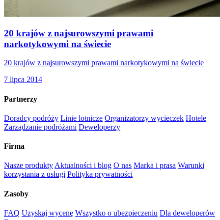
20 krajów z najsurowszymi prawami
narkotykowymi na świecie
20 krajów z najsurowszymi prawami narkotykowymi na świecie
7 lipca 2014
Partnerzy
Doradcy podróży
Linie lotnicze
Organizatorzy wycieczek
Hotele
Zarządzanie podróżami
Deweloperzy
Firma
Nasze produkty
Aktualności i blog
O nas
Marka i prasa
Warunki
korzystania z usługi
Polityka prywatności
Zasoby
FAQ
Uzyskaj wycenę
Wszystko o ubezpieczeniu
Dla deweloperów