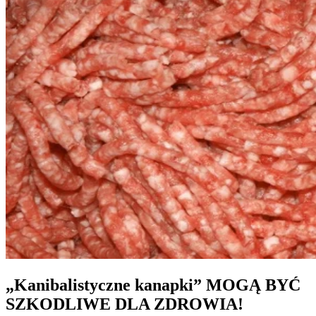
„Kanibalistyczne kanapki” MOGĄ BYĆ
SZKODLIWE DLA ZDROWIA!