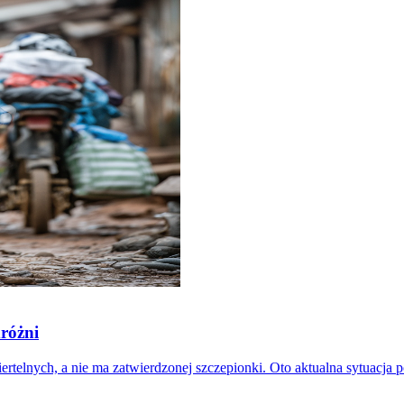
różni
elnych, a nie ma zatwierdzonej szczepionki. Oto aktualna sytuacja po