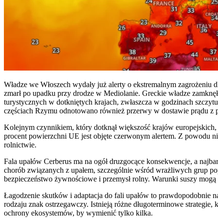
Władze we Włoszech wydały już alerty o ekstremalnym zagrożeniu dla
zmarł po upadku przy drodze w Mediolanie. Greckie władze zamknęł
turystycznych w dotkniętych krajach, zwłaszcza w godzinach szczytu
częściach Rzymu odnotowano również przerwy w dostawie prądu z p
Kolejnym czynnikiem, który dotknął większość krajów europejskich, 
procent powierzchni UE jest objęte czerwonym alertem. Z powodu n
rolnictwie.
Fala upałów Cerberus ma na ogół druzgocące konsekwencje, a najbard
chorób związanych z upałem, szczególnie wśród wrażliwych grup popul
bezpieczeństwo żywnościowe i przemysł rolny. Warunki suszy mogą p
Łagodzenie skutków i adaptacja do fali upałów to prawdopodobnie na
rodzaju znak ostrzegawczy. Istnieją różne długoterminowe strategi
ochrony ekosystemów, by wymienić tylko kilka.