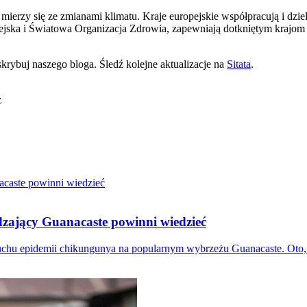
mierzy się ze zmianami klimatu. Kraje europejskie współpracują i dzi
ejska i Światowa Organizacja Zdrowia, zapewniają dotkniętym krajom 
krybuj naszego bloga. Śledź kolejne aktualizacje na
Sitata
.
z
zający Guanacaste powinni wiedzieć
u epidemii chikungunya na popularnym wybrzeżu Guanacaste. Oto, co o