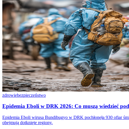
zdrowie
bezpieczeństwo
Epidemia Eboli w DRK 2026: Co muszą wiedzieć pod
Epidemia Eboli wirusa Bundibugyo w DRK pochłonęła 930 ofiar śmiert
obejmują dotknięte regiony.