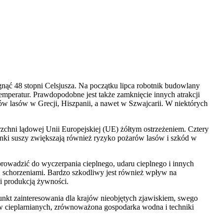
gnąć 48 stopni Celsjusza. Na początku lipca robotnik budowlany
peratur. Prawdopodobne jest także zamknięcie innych atrakcji
ów lasów w Grecji, Hiszpanii, a nawet w Szwajcarii. W niektórych
zchni lądowej Unii Europejskiej (UE) żółtym ostrzeżeniem. Cztery
nki suszy zwiększają również ryzyko pożarów lasów i szkód w
prowadzić do wyczerpania cieplnego, udaru cieplnego i innych
ej schorzeniami. Bardzo szkodliwy jest również wpływ na
i produkcją żywności.
unkt zainteresowania dla krajów nieobjętych zjawiskiem, swego
ów cieplarnianych, zrównoważona gospodarka wodna i techniki