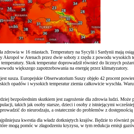
 zdrowia w 16 miastach. Temperatury na Sycylii i Sardynii mają osią
y Akropol w Atenach przez dwie soboty z rzędu z powodu wysokich tem
 temperatury. Skok temperatur doprowadził również do licznych pożar
owodu większego zapotrzebowania na energię przez klimatyzatory.
jest susza. Europejskie Obserwatorium Suszy objęło 42 procent powier
iskich opadów i wysokich temperatur ziemia całkowicie wyschła. Waru
ziej bezpośrednim skutkiem jest zagrożenie dla zdrowia ludzi. Może 
acji, takich jak osoby starsze, dzieci i osoby z istniejącymi wcześni
rowadzić do nieurodzaju, a ostatecznie do problemów z dostępnością 
jpilniejsza kwestia dla władz dotkniętych krajów. Będzie to również p
e, które mogą pomóc w złagodzeniu kryzysu, w tym redukcja emisji gaz