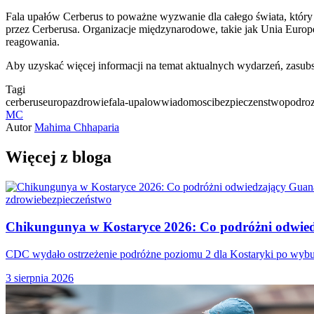
Fala upałów Cerberus to poważne wyzwanie dla całego świata, który 
przez Cerberusa. Organizacje międzynarodowe, takie jak Unia Europ
reagowania.
Aby uzyskać więcej informacji na temat aktualnych wydarzeń, zasubs
Tagi
cerberus
europa
zdrowie
fala-upalow
wiadomosci
bezpieczenstwo
podro
MC
Autor
Mahima Chhaparia
Więcej z bloga
zdrowie
bezpieczeństwo
Chikungunya w Kostaryce 2026: Co podróżni odwied
CDC wydało ostrzeżenie podróżne poziomu 2 dla Kostaryki po wybuch
3 sierpnia 2026