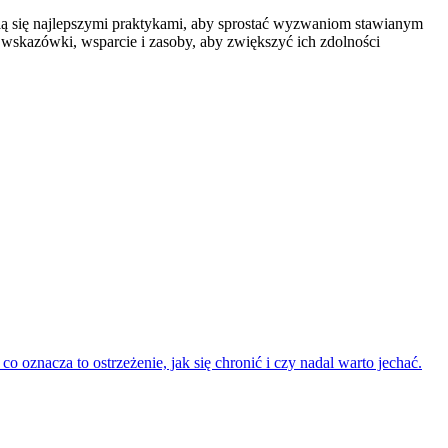
elą się najlepszymi praktykami, aby sprostać wyzwaniom stawianym
wskazówki, wsparcie i zasoby, aby zwiększyć ich zdolności
znacza to ostrzeżenie, jak się chronić i czy nadal warto jechać.