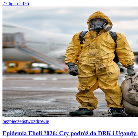
27 lipca 2026
bezpieczeństwo
zdrowie
Epidemia Eboli 2026: Czy podróż do DRK i Ugandy j