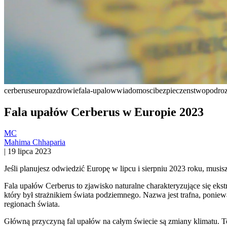
cerberus
europa
zdrowie
fala-upalow
wiadomosci
bezpieczenstwo
podro
Fala upałów Cerberus w Europie 2023
MC
Mahima Chhaparia
|
19 lipca 2023
Jeśli planujesz odwiedzić Europę w lipcu i sierpniu 2023 roku, musis
Fala upałów Cerberus to zjawisko naturalne charakteryzujące się eks
który był strażnikiem świata podziemnego. Nazwa jest trafna, ponie
regionach świata.
Główną przyczyną fal upałów na całym świecie są zmiany klimatu. To 