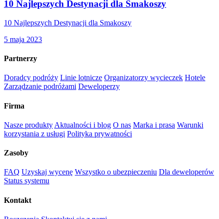
10 Najlepszych Destynacji dla Smakoszy
10 Najlepszych Destynacji dla Smakoszy
5 maja 2023
Partnerzy
Doradcy podróży
Linie lotnicze
Organizatorzy wycieczek
Hotele
Zarządzanie podróżami
Deweloperzy
Firma
Nasze produkty
Aktualności i blog
O nas
Marka i prasa
Warunki
korzystania z usługi
Polityka prywatności
Zasoby
FAQ
Uzyskaj wycenę
Wszystko o ubezpieczeniu
Dla deweloperów
Status systemu
Kontakt