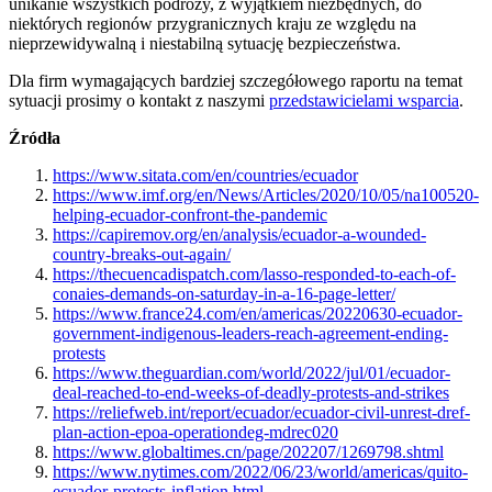
unikanie wszystkich podróży, z wyjątkiem niezbędnych, do
niektórych regionów przygranicznych kraju ze względu na
nieprzewidywalną i niestabilną sytuację bezpieczeństwa.
Dla firm wymagających bardziej szczegółowego raportu na temat
sytuacji prosimy o kontakt z naszymi
przedstawicielami wsparcia
.
Źródła
https://www.sitata.com/en/countries/ecuador
https://www.imf.org/en/News/Articles/2020/10/05/na100520-
helping-ecuador-confront-the-pandemic
https://capiremov.org/en/analysis/ecuador-a-wounded-
country-breaks-out-again/
https://thecuencadispatch.com/lasso-responded-to-each-of-
conaies-demands-on-saturday-in-a-16-page-letter/
https://www.france24.com/en/americas/20220630-ecuador-
government-indigenous-leaders-reach-agreement-ending-
protests
https://www.theguardian.com/world/2022/jul/01/ecuador-
deal-reached-to-end-weeks-of-deadly-protests-and-strikes
https://reliefweb.int/report/ecuador/ecuador-civil-unrest-dref-
plan-action-epoa-operationdeg-mdrec020
https://www.globaltimes.cn/page/202207/1269798.shtml
https://www.nytimes.com/2022/06/23/world/americas/quito-
ecuador-protests-inflation.html