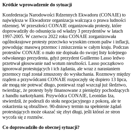
Krótkie wprowadzenie do sytuacji
Konfederacja Narodowości Rdzennych Ekwadoru (CONAIE) to
największa w Ekwadorze organizacja walcząca o prawa ludności
rdzennej. W przeszłości CONAIE organizowała protesty, które
doprowadziły do odsunięcia od władzy 3 prezydentów w latach
1997-2005. W czerwcu 2022 roku CONAIE zorganizowała
ogólnokrajowe protesty przeciwko wysokim cenom paliw i inflacji,
powodując masową przemoc i zniszczenia w całym kraju. Podczas
protestów CONAIE o mało nie dopisała do swojej listy kolejnego
odwołanego prezydenta, gdyż prezydent Guillermo Lasso ledwo
przetrwał głosowanie nad wotum nieufności. Lasso początkowo
ignorował protestujących i ich żądania, ale wraz z narastaniem
przemocy rząd został zmuszony do wysłuchania. Rozmowy między
rządem a przywódcami CONAIE rozpoczęły się dopiero 13 lipca,
ale mogą nie potrwać długo, ponieważ rząd wszczął już śledztwo,
twierdząc, że protesty były finansowane z pieniędzy pochodzących
z handlu narkotykami. Przywódca CONAIE, Leonidas Iza,
stwierdził, że podeszli do stołu negocjacyjnego z pokorą, ale te
oskarżenia są obraźliwe. 90-dniowy termin na spełnienie żądań
protestujących może okazać się zbyt długi, jeśli któraś ze stron
wycofa się z rozmów.
Co doprowadziło do obecnej sytuacji?