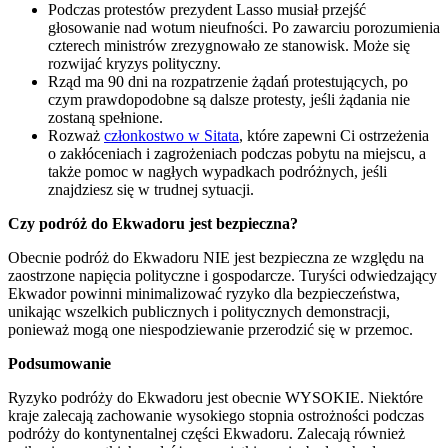
Podczas protestów prezydent Lasso musiał przejść
głosowanie nad wotum nieufności. Po zawarciu porozumienia
czterech ministrów zrezygnowało ze stanowisk. Może się
rozwijać kryzys polityczny.
Rząd ma 90 dni na rozpatrzenie żądań protestujących, po
czym prawdopodobne są dalsze protesty, jeśli żądania nie
zostaną spełnione.
Rozważ
członkostwo w Sitata
, które zapewni Ci ostrzeżenia
o zakłóceniach i zagrożeniach podczas pobytu na miejscu, a
także pomoc w nagłych wypadkach podróżnych, jeśli
znajdziesz się w trudnej sytuacji.
Czy podróż do Ekwadoru jest bezpieczna?
Obecnie podróż do Ekwadoru NIE jest bezpieczna ze względu na
zaostrzone napięcia polityczne i gospodarcze. Turyści odwiedzający
Ekwador powinni minimalizować ryzyko dla bezpieczeństwa,
unikając wszelkich publicznych i politycznych demonstracji,
ponieważ mogą one niespodziewanie przerodzić się w przemoc.
Podsumowanie
Ryzyko podróży do Ekwadoru jest obecnie WYSOKIE. Niektóre
kraje zalecają zachowanie wysokiego stopnia ostrożności podczas
podróży do kontynentalnej części Ekwadoru. Zalecają również