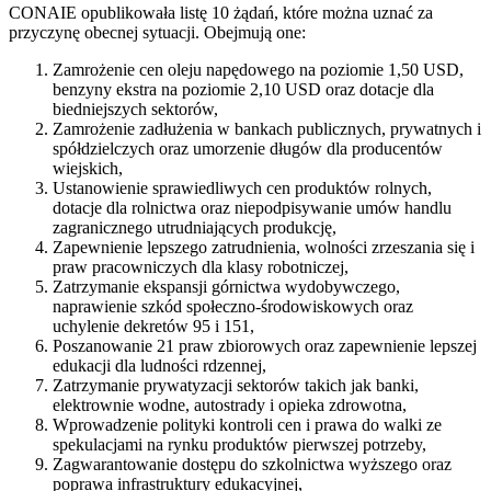
CONAIE opublikowała listę 10 żądań, które można uznać za
przyczynę obecnej sytuacji. Obejmują one:
Zamrożenie cen oleju napędowego na poziomie 1,50 USD,
benzyny ekstra na poziomie 2,10 USD oraz dotacje dla
biedniejszych sektorów,
Zamrożenie zadłużenia w bankach publicznych, prywatnych i
spółdzielczych oraz umorzenie długów dla producentów
wiejskich,
Ustanowienie sprawiedliwych cen produktów rolnych,
dotacje dla rolnictwa oraz niepodpisywanie umów handlu
zagranicznego utrudniających produkcję,
Zapewnienie lepszego zatrudnienia, wolności zrzeszania się i
praw pracowniczych dla klasy robotniczej,
Zatrzymanie ekspansji górnictwa wydobywczego,
naprawienie szkód społeczno-środowiskowych oraz
uchylenie dekretów 95 i 151,
Poszanowanie 21 praw zbiorowych oraz zapewnienie lepszej
edukacji dla ludności rdzennej,
Zatrzymanie prywatyzacji sektorów takich jak banki,
elektrownie wodne, autostrady i opieka zdrowotna,
Wprowadzenie polityki kontroli cen i prawa do walki ze
spekulacjami na rynku produktów pierwszej potrzeby,
Zagwarantowanie dostępu do szkolnictwa wyższego oraz
poprawa infrastruktury edukacyjnej,