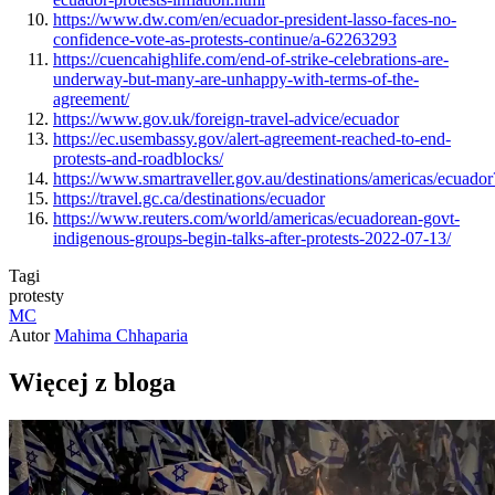
https://www.dw.com/en/ecuador-president-lasso-faces-no-
confidence-vote-as-protests-continue/a-62263293
https://cuencahighlife.com/end-of-strike-celebrations-are-
underway-but-many-are-unhappy-with-terms-of-the-
agreement/
https://www.gov.uk/foreign-travel-advice/ecuador
https://ec.usembassy.gov/alert-agreement-reached-to-end-
protests-and-roadblocks/
https://www.smartraveller.gov.au/destinations/americas/ecuador
https://travel.gc.ca/destinations/ecuador
https://www.reuters.com/world/americas/ecuadorean-govt-
indigenous-groups-begin-talks-after-protests-2022-07-13/
Tagi
protesty
MC
Autor
Mahima Chhaparia
Więcej z bloga