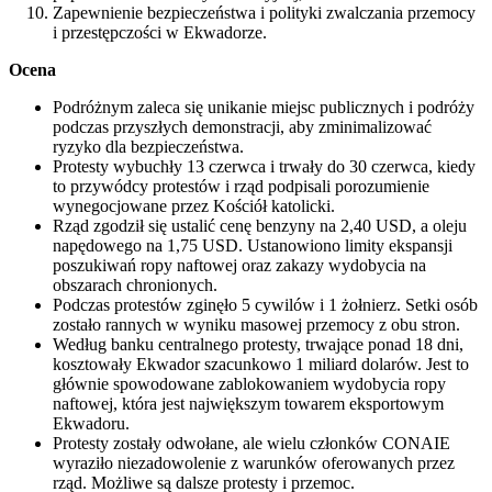
Zapewnienie bezpieczeństwa i polityki zwalczania przemocy
i przestępczości w Ekwadorze.
Ocena
Podróżnym zaleca się unikanie miejsc publicznych i podróży
podczas przyszłych demonstracji, aby zminimalizować
ryzyko dla bezpieczeństwa.
Protesty wybuchły 13 czerwca i trwały do 30 czerwca, kiedy
to przywódcy protestów i rząd podpisali porozumienie
wynegocjowane przez Kościół katolicki.
Rząd zgodził się ustalić cenę benzyny na 2,40 USD, a oleju
napędowego na 1,75 USD. Ustanowiono limity ekspansji
poszukiwań ropy naftowej oraz zakazy wydobycia na
obszarach chronionych.
Podczas protestów zginęło 5 cywilów i 1 żołnierz. Setki osób
zostało rannych w wyniku masowej przemocy z obu stron.
Według banku centralnego protesty, trwające ponad 18 dni,
kosztowały Ekwador szacunkowo 1 miliard dolarów. Jest to
głównie spowodowane zablokowaniem wydobycia ropy
naftowej, która jest największym towarem eksportowym
Ekwadoru.
Protesty zostały odwołane, ale wielu członków CONAIE
wyraziło niezadowolenie z warunków oferowanych przez
rząd. Możliwe są dalsze protesty i przemoc.