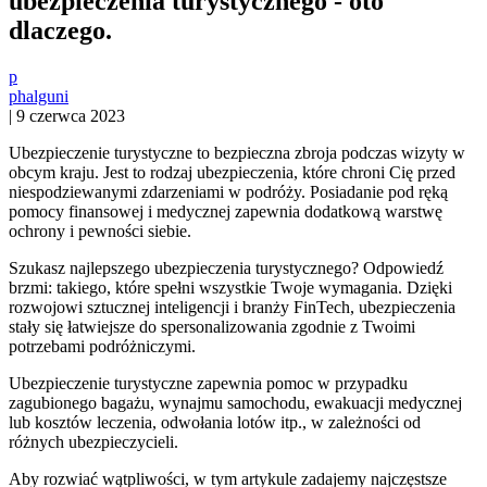
ubezpieczenia turystycznego - oto
dlaczego.
p
phalguni
|
9 czerwca 2023
Ubezpieczenie turystyczne to bezpieczna zbroja podczas wizyty w
obcym kraju. Jest to rodzaj ubezpieczenia, które chroni Cię przed
niespodziewanymi zdarzeniami w podróży. Posiadanie pod ręką
pomocy finansowej i medycznej zapewnia dodatkową warstwę
ochrony i pewności siebie.
Szukasz najlepszego ubezpieczenia turystycznego? Odpowiedź
brzmi: takiego, które spełni wszystkie Twoje wymagania. Dzięki
rozwojowi sztucznej inteligencji i branży FinTech, ubezpieczenia
stały się łatwiejsze do spersonalizowania zgodnie z Twoimi
potrzebami podróżniczymi.
Ubezpieczenie turystyczne zapewnia pomoc w przypadku
zagubionego bagażu, wynajmu samochodu, ewakuacji medycznej
lub kosztów leczenia, odwołania lotów itp., w zależności od
różnych ubezpieczycieli.
Aby rozwiać wątpliwości, w tym artykule zadajemy najczęstsze