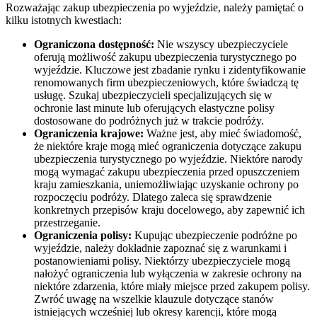
Rozważając zakup ubezpieczenia po wyjeździe, należy pamiętać o
kilku istotnych kwestiach:
Ograniczona dostępność:
Nie wszyscy ubezpieczyciele
oferują możliwość zakupu ubezpieczenia turystycznego po
wyjeździe. Kluczowe jest zbadanie rynku i zidentyfikowanie
renomowanych firm ubezpieczeniowych, które świadczą tę
usługę. Szukaj ubezpieczycieli specjalizujących się w
ochronie last minute lub oferujących elastyczne polisy
dostosowane do podróżnych już w trakcie podróży.
Ograniczenia krajowe:
Ważne jest, aby mieć świadomość,
że niektóre kraje mogą mieć ograniczenia dotyczące zakupu
ubezpieczenia turystycznego po wyjeździe. Niektóre narody
mogą wymagać zakupu ubezpieczenia przed opuszczeniem
kraju zamieszkania, uniemożliwiając uzyskanie ochrony po
rozpoczęciu podróży. Dlatego zaleca się sprawdzenie
konkretnych przepisów kraju docelowego, aby zapewnić ich
przestrzeganie.
Ograniczenia polisy:
Kupując ubezpieczenie podróżne po
wyjeździe, należy dokładnie zapoznać się z warunkami i
postanowieniami polisy. Niektórzy ubezpieczyciele mogą
nałożyć ograniczenia lub wyłączenia w zakresie ochrony na
niektóre zdarzenia, które miały miejsce przed zakupem polisy.
Zwróć uwagę na wszelkie klauzule dotyczące stanów
istniejących wcześniej lub okresy karencji, które mogą