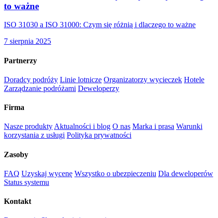
to ważne
ISO 31030 a ISO 31000: Czym się różnią i dlaczego to ważne
7 sierpnia 2025
Partnerzy
Doradcy podróży
Linie lotnicze
Organizatorzy wycieczek
Hotele
Zarządzanie podróżami
Deweloperzy
Firma
Nasze produkty
Aktualności i blog
O nas
Marka i prasa
Warunki
korzystania z usługi
Polityka prywatności
Zasoby
FAQ
Uzyskaj wycenę
Wszystko o ubezpieczeniu
Dla deweloperów
Status systemu
Kontakt