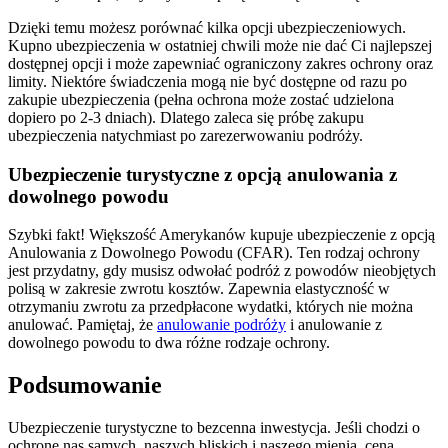
Dzięki temu możesz porównać kilka opcji ubezpieczeniowych.
Kupno ubezpieczenia w ostatniej chwili może nie dać Ci najlepszej
dostępnej opcji i może zapewniać ograniczony zakres ochrony oraz
limity. Niektóre świadczenia mogą nie być dostępne od razu po
zakupie ubezpieczenia (pełna ochrona może zostać udzielona
dopiero po 2-3 dniach). Dlatego zaleca się próbę zakupu
ubezpieczenia natychmiast po zarezerwowaniu podróży.
Ubezpieczenie turystyczne z opcją anulowania z
dowolnego powodu
Szybki fakt! Większość Amerykanów kupuje ubezpieczenie z opcją
Anulowania z Dowolnego Powodu (CFAR). Ten rodzaj ochrony
jest przydatny, gdy musisz odwołać podróż z powodów nieobjętych
polisą w zakresie zwrotu kosztów. Zapewnia elastyczność w
otrzymaniu zwrotu za przedpłacone wydatki, których nie można
anulować. Pamiętaj, że
anulowanie podróży
i anulowanie z
dowolnego powodu to dwa różne rodzaje ochrony.
Podsumowanie
Ubezpieczenie turystyczne to bezcenna inwestycja. Jeśli chodzi o
ochronę nas samych, naszych bliskich i naszego mienia, cena