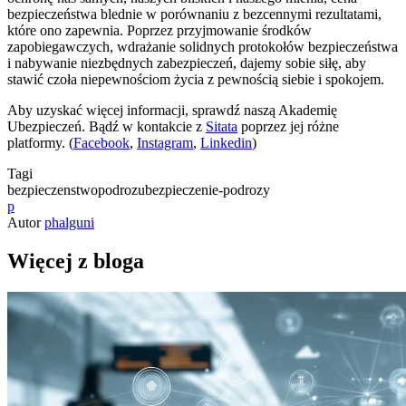
bezpieczeństwa blednie w porównaniu z bezcennymi rezultatami,
które ono zapewnia. Poprzez przyjmowanie środków
zapobiegawczych, wdrażanie solidnych protokołów bezpieczeństwa
i nabywanie niezbędnych zabezpieczeń, dajemy sobie siłę, aby
stawić czoła niepewnościom życia z pewnością siebie i spokojem.
Aby uzyskać więcej informacji, sprawdź naszą Akademię
Ubezpieczeń. Bądź w kontakcie z
Sitata
poprzez jej różne
platformy. (
Facebook
,
Instagram
,
Linkedin
)
Tagi
bezpieczenstwo
podroz
ubezpieczenie-podrozy
p
Autor
phalguni
Więcej z bloga