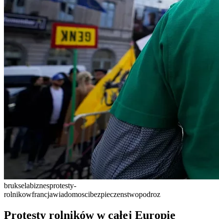
bruksela
biznes
protesty-
rolnikow
francja
wiadomosci
bezpieczenstwo
podroz
Protesty rolników w całej Europie