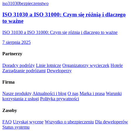
iso31030
bezpieczenstwo
ISO 31030 a ISO 31000: Czym się różnią i dlaczego
to ważne
ISO 31030 a ISO 31000: Czym się różnią i dlaczego to ważne
7 sierpnia 2025
Partnerzy
Doradcy podróży
Linie lotnicze
Organizatorzy wycieczek
Hotele
Zarządzanie podróżami
Deweloperzy
Firma
Nasze produkty
Aktualności i blog
O nas
Marka i prasa
Warunki
korzystania z usługi
Polityka prywatności
Zasoby
FAQ
Uzyskaj wycenę
Wszystko o ubezpieczeniu
Dla deweloperów
Status systemu