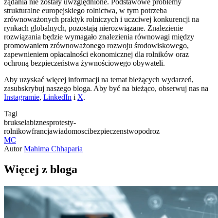
żądania nie zostały uwzględnione. Podstawowe problemy
strukturalne europejskiego rolnictwa, w tym potrzeba
zrównoważonych praktyk rolniczych i uczciwej konkurencji na
rynkach globalnych, pozostają nierozwiązane. Znalezienie
rozwiązania będzie wymagało znalezienia równowagi między
promowaniem zrównoważonego rozwoju środowiskowego,
zapewnieniem opłacalności ekonomicznej dla rolników oraz
ochroną bezpieczeństwa żywnościowego obywateli.
Aby uzyskać więcej informacji na temat bieżących wydarzeń,
zasubskrybuj naszego bloga. Aby być na bieżąco, obserwuj nas na
Instagramie
,
LinkedIn
i
X
.
Tagi
bruksela
biznes
protesty-
rolnikow
francja
wiadomosci
bezpieczenstwo
podroz
MC
Autor
Mahima Chhaparia
Więcej z bloga