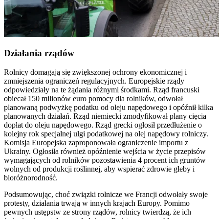
Działania rządów
Rolnicy domagają się zwiększonej ochrony ekonomicznej i
zmniejszenia ograniczeń regulacyjnych. Europejskie rządy
odpowiedziały na te żądania różnymi środkami. Rząd francuski
obiecał 150 milionów euro pomocy dla rolników, odwołał
planowaną podwyżkę podatku od oleju napędowego i opóźnił kilka
planowanych działań. Rząd niemiecki zmodyfikował plany cięcia
dopłat do oleju napędowego. Rząd grecki ogłosił przedłużenie o
kolejny rok specjalnej ulgi podatkowej na olej napędowy rolniczy.
Komisja Europejska zaproponowała ograniczenie importu z
Ukrainy. Ogłosiła również opóźnienie wejścia w życie przepisów
wymagających od rolników pozostawienia 4 procent ich gruntów
wolnych od produkcji roślinnej, aby wspierać zdrowie gleby i
bioróżnorodność.
Podsumowując, choć związki rolnicze we Francji odwołały swoje
protesty, działania trwają w innych krajach Europy. Pomimo
pewnych ustępstw ze strony rządów, rolnicy twierdzą, że ich