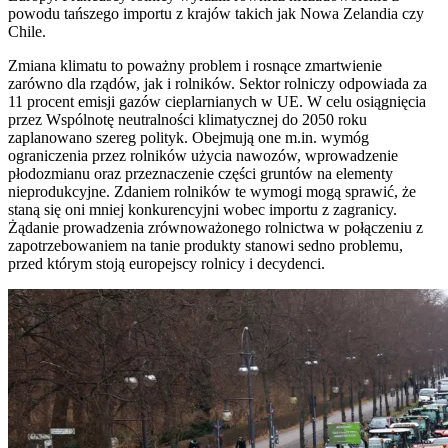
powodu tańszego importu z krajów takich jak Nowa Zelandia czy
Chile.
Zmiana klimatu to poważny problem i rosnące zmartwienie
zarówno dla rządów, jak i rolników. Sektor rolniczy odpowiada za
11 procent emisji gazów cieplarnianych w UE. W celu osiągnięcia
przez Wspólnotę neutralności klimatycznej do 2050 roku
zaplanowano szereg polityk. Obejmują one m.in. wymóg
ograniczenia przez rolników użycia nawozów, wprowadzenie
płodozmianu oraz przeznaczenie części gruntów na elementy
nieprodukcyjne. Zdaniem rolników te wymogi mogą sprawić, że
staną się oni mniej konkurencyjni wobec importu z zagranicy.
Żądanie prowadzenia zrównoważonego rolnictwa w połączeniu z
zapotrzebowaniem na tanie produkty stanowi sedno problemu,
przed którym stoją europejscy rolnicy i decydenci.