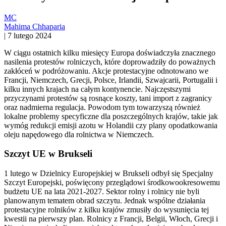
MC
Mahima Chhaparia
|
7 lutego 2024
W ciągu ostatnich kilku miesięcy Europa doświadczyła znacznego
nasilenia protestów rolniczych, które doprowadziły do poważnych
zakłóceń w podróżowaniu. Akcje protestacyjne odnotowano we
Francji, Niemczech, Grecji, Polsce, Irlandii, Szwajcarii, Portugalii i
kilku innych krajach na całym kontynencie. Najczęstszymi
przyczynami protestów są rosnące koszty, tani import z zagranicy
oraz nadmierna regulacja. Powodom tym towarzyszą również
lokalne problemy specyficzne dla poszczególnych krajów, takie jak
wymóg redukcji emisji azotu w Holandii czy plany opodatkowania
oleju napędowego dla rolnictwa w Niemczech.
Szczyt UE w Brukseli
1 lutego w Dzielnicy Europejskiej w Brukseli odbył się Specjalny
Szczyt Europejski, poświęcony przeglądowi środkowookresowemu
budżetu UE na lata 2021-2027. Sektor rolny i rolnicy nie byli
planowanym tematem obrad szczytu. Jednak wspólne działania
protestacyjne rolników z kilku krajów zmusiły do wysunięcia tej
kwestii na pierwszy plan. Rolnicy z Francji, Belgii, Włoch, Grecji i