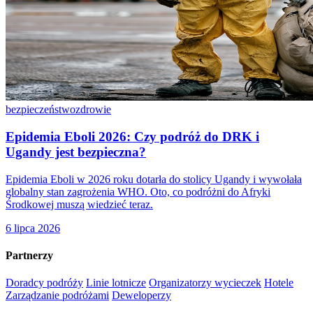
bezpieczeństwo
zdrowie
Epidemia Eboli 2026: Czy podróż do DRK i
Ugandy jest bezpieczna?
Epidemia Eboli w 2026 roku dotarła do stolicy Ugandy i wywołała
globalny stan zagrożenia WHO. Oto, co podróżni do Afryki
Środkowej muszą wiedzieć teraz.
6 lipca 2026
Partnerzy
Doradcy podróży
Linie lotnicze
Organizatorzy wycieczek
Hotele
Zarządzanie podróżami
Deweloperzy