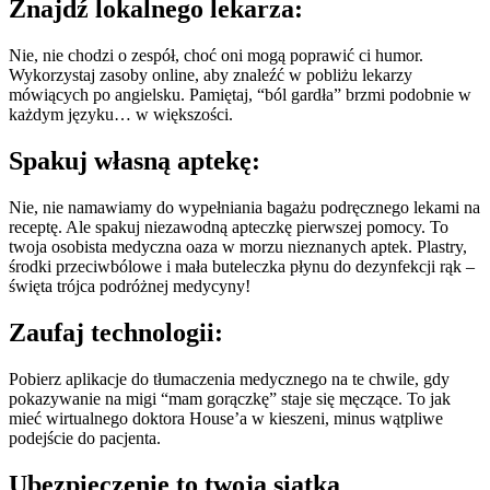
Znajdź lokalnego lekarza:
Nie, nie chodzi o zespół, choć oni mogą poprawić ci humor.
Wykorzystaj zasoby online, aby znaleźć w pobliżu lekarzy
mówiących po angielsku. Pamiętaj, “ból gardła” brzmi podobnie w
każdym języku… w większości.
Spakuj własną aptekę:
Nie, nie namawiamy do wypełniania bagażu podręcznego lekami na
receptę. Ale spakuj niezawodną apteczkę pierwszej pomocy. To
twoja osobista medyczna oaza w morzu nieznanych aptek. Plastry,
środki przeciwbólowe i mała buteleczka płynu do dezynfekcji rąk –
święta trójca podróżnej medycyny!
Zaufaj technologii:
Pobierz aplikacje do tłumaczenia medycznego na te chwile, gdy
pokazywanie na migi “mam gorączkę” staje się męczące. To jak
mieć wirtualnego doktora House’a w kieszeni, minus wątpliwe
podejście do pacjenta.
Ubezpieczenie to twoja siatka