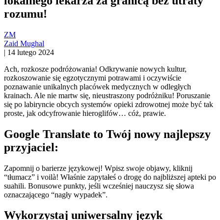
lokalnego lekarza za granicą bez utraty
rozumu!
ZM
Zaid Mughal
|
14 lutego 2024
Ach, rozkosze podróżowania! Odkrywanie nowych kultur,
rozkoszowanie się egzotycznymi potrawami i oczywiście
poznawanie unikalnych placówek medycznych w odległych
krainach. Ale nie martw się, nieustraszony podróżniku! Poruszanie
się po labiryncie obcych systemów opieki zdrowotnej może być tak
proste, jak odcyfrowanie hieroglifów… cóż, prawie.
Google Translate to Twój nowy najlepszy
przyjaciel:
Zapomnij o barierze językowej! Wpisz swoje objawy, kliknij
“tłumacz” i voilà! Właśnie zapytałeś o drogę do najbliższej apteki po
suahili. Bonusowe punkty, jeśli wcześniej nauczysz się słowa
oznaczającego “nagły wypadek”.
Wykorzystaj uniwersalny język