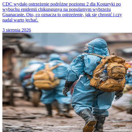
CDC wydało ostrzeżenie podróżne poziomu 2 dla Kostaryki po
wybuchu epidemii chikungunya na popularnym wybrzeżu
Guanacaste. Oto, co oznacza to ostrzeżenie, jak się chronić i czy
nadal warto jechać.
3 sierpnia 2026