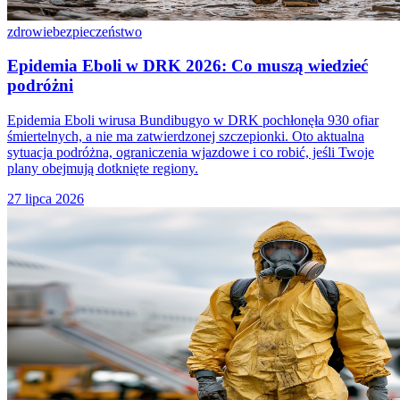
zdrowie
bezpieczeństwo
Epidemia Eboli w DRK 2026: Co muszą wiedzieć
podróżni
Epidemia Eboli wirusa Bundibugyo w DRK pochłonęła 930 ofiar
śmiertelnych, a nie ma zatwierdzonej szczepionki. Oto aktualna
sytuacja podróżna, ograniczenia wjazdowe i co robić, jeśli Twoje
plany obejmują dotknięte regiony.
27 lipca 2026