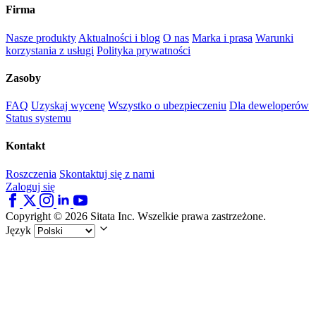
Firma
Nasze produkty
Aktualności i blog
O nas
Marka i prasa
Warunki
korzystania z usługi
Polityka prywatności
Zasoby
FAQ
Uzyskaj wycenę
Wszystko o ubezpieczeniu
Dla deweloperów
Status systemu
Kontakt
Roszczenia
Skontaktuj się z nami
Zaloguj się
Copyright © 2026 Sitata Inc. Wszelkie prawa zastrzeżone.
Język