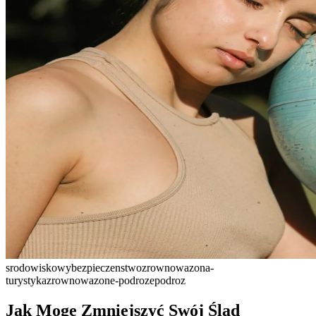
srodowiskowy
bezpieczenstwo
zrownowazona-
turystyka
zrownowazone-podroze
podroz
Jak Mogę Zmniejszyć Swój Ślad