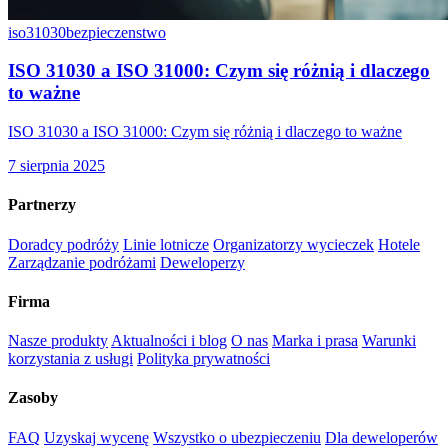
iso31030
bezpieczenstwo
ISO 31030 a ISO 31000: Czym się różnią i dlaczego
to ważne
ISO 31030 a ISO 31000: Czym się różnią i dlaczego to ważne
7 sierpnia 2025
Partnerzy
Doradcy podróży
Linie lotnicze
Organizatorzy wycieczek
Hotele
Zarządzanie podróżami
Deweloperzy
Firma
Nasze produkty
Aktualności i blog
O nas
Marka i prasa
Warunki
korzystania z usługi
Polityka prywatności
Zasoby
FAQ
Uzyskaj wycenę
Wszystko o ubezpieczeniu
Dla deweloperów