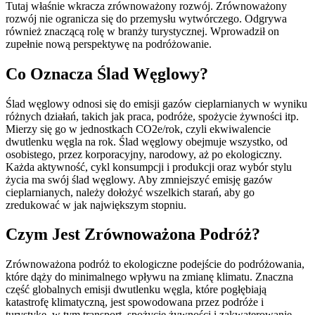
Tutaj właśnie wkracza zrównoważony rozwój. Zrównoważony
rozwój nie ogranicza się do przemysłu wytwórczego. Odgrywa
również znaczącą rolę w branży turystycznej. Wprowadził on
zupełnie nową perspektywę na podróżowanie.
Co Oznacza Ślad Węglowy?
Ślad węglowy odnosi się do emisji gazów cieplarnianych w wyniku
różnych działań, takich jak praca, podróże, spożycie żywności itp.
Mierzy się go w jednostkach CO2e/rok, czyli ekwiwalencie
dwutlenku węgla na rok. Ślad węglowy obejmuje wszystko, od
osobistego, przez korporacyjny, narodowy, aż po ekologiczny.
Każda aktywność, cykl konsumpcji i produkcji oraz wybór stylu
życia ma swój ślad węglowy. Aby zmniejszyć emisję gazów
cieplarnianych, należy dołożyć wszelkich starań, aby go
zredukować w jak największym stopniu.
Czym Jest Zrównoważona Podróż?
Zrównoważona podróż to ekologiczne podejście do podróżowania,
które dąży do minimalnego wpływu na zmianę klimatu. Znaczna
część globalnych emisji dwutlenku węgla, które pogłębiają
katastrofę klimatyczną, jest spowodowana przez podróże i
turystykę, w tym transport, spożycie żywności i zakwaterowanie.