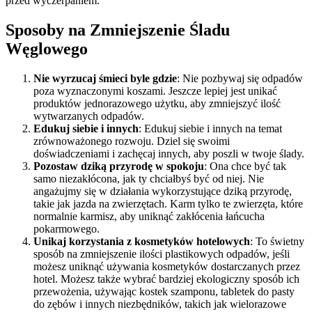
przed wyczerpaniem.
Sposoby na Zmniejszenie Śladu
Węglowego
Nie wyrzucaj śmieci byle gdzie
: Nie pozbywaj się odpadów
poza wyznaczonymi koszami. Jeszcze lepiej jest unikać
produktów jednorazowego użytku, aby zmniejszyć ilość
wytwarzanych odpadów.
Edukuj siebie i innych
: Edukuj siebie i innych na temat
zrównoważonego rozwoju. Dziel się swoimi
doświadczeniami i zachęcaj innych, aby poszli w twoje ślady.
Pozostaw dziką przyrodę w spokoju
: Ona chce być tak
samo niezakłócona, jak ty chciałbyś być od niej. Nie
angażujmy się w działania wykorzystujące dziką przyrodę,
takie jak jazda na zwierzętach. Karm tylko te zwierzęta, które
normalnie karmisz, aby uniknąć zakłócenia łańcucha
pokarmowego.
Unikaj korzystania z kosmetyków hotelowych
: To świetny
sposób na zmniejszenie ilości plastikowych odpadów, jeśli
możesz uniknąć używania kosmetyków dostarczanych przez
hotel. Możesz także wybrać bardziej ekologiczny sposób ich
przewożenia, używając kostek szamponu, tabletek do pasty
do zębów i innych niezbędników, takich jak wielorazowe