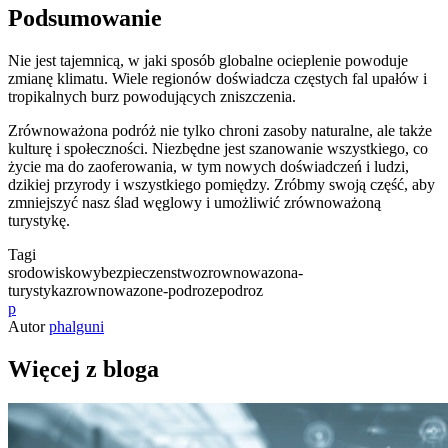
Podsumowanie
Nie jest tajemnicą, w jaki sposób globalne ocieplenie powoduje
zmianę klimatu. Wiele regionów doświadcza częstych fal upałów i
tropikalnych burz powodujących zniszczenia.
Zrównoważona podróż nie tylko chroni zasoby naturalne, ale także
kulturę i społeczności. Niezbędne jest szanowanie wszystkiego, co
życie ma do zaoferowania, w tym nowych doświadczeń i ludzi,
dzikiej przyrody i wszystkiego pomiędzy. Zróbmy swoją część, aby
zmniejszyć nasz ślad węglowy i umożliwić zrównoważoną
turystykę.
Tagi
srodowiskowy
bezpieczenstwo
zrownowazona-
turystyka
zrownowazone-podroze
podroz
p
Autor
phalguni
Więcej z bloga