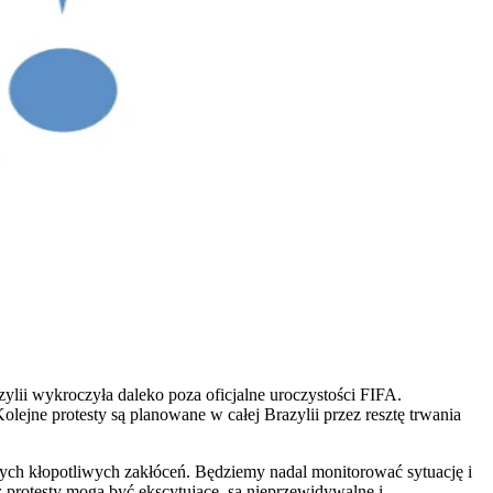
ylii wykroczyła daleko poza oficjalne uroczystości FIFA.
lejne protesty są planowane w całej Brazylii przez resztę trwania
tych kłopotliwych zakłóceń. Będziemy nadal monitorować sytuację i
 protesty mogą być ekscytujące, są nieprzewidywalne i