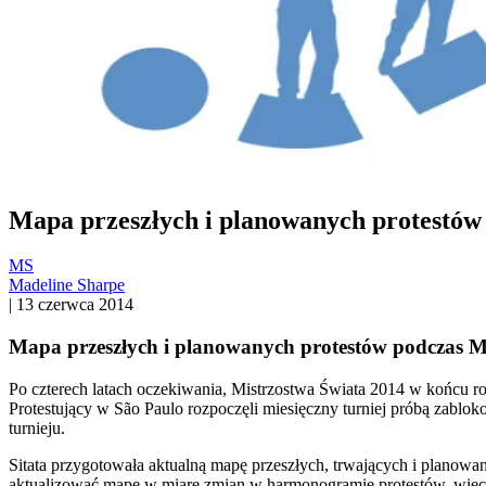
Mapa przeszłych i planowanych protestów 
MS
Madeline Sharpe
|
13 czerwca 2014
Mapa przeszłych i planowanych protestów podczas Mi
Po czterech latach oczekiwania, Mistrzostwa Świata 2014 w końcu ro
Protestujący w São Paulo rozpoczęli miesięczny turniej próbą zabloko
turnieju.
Sitata przygotowała aktualną mapę przeszłych, trwających i planow
aktualizować mapę w miarę zmian w harmonogramie protestów, więc za