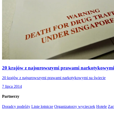
20 krajów z najsurowszymi prawami narkotykowymi 
20 krajów z najsurowszymi prawami narkotykowymi na świecie
7 lipca 2014
Partnerzy
Doradcy podróży
Linie lotnicze
Organizatorzy wycieczek
Hotele
Zar