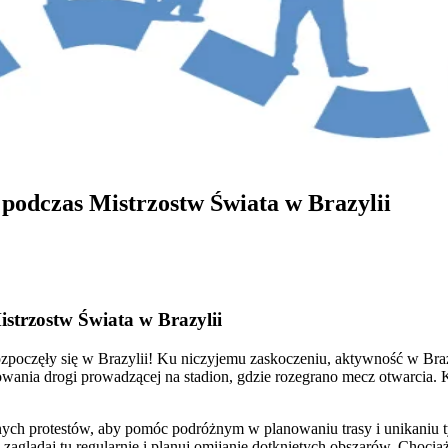
podczas Mistrzostw Świata w Brazylii
strzostw Świata w Brazylii
zpoczęły się w Brazylii! Ku niczyjemu zaskoczeniu, aktywność w Braz
wania drogi prowadzącej na stadion, gdzie rozegrano mecz otwarcia. Ko
anych protestów, aby pomóc podróżnym w planowaniu trasy i unikaniu 
glądaj tu regularnie i planuj omijanie dotkniętych obszarów. Chociaż