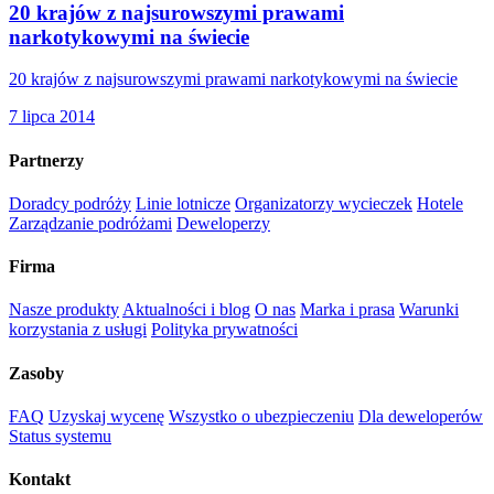
20 krajów z najsurowszymi prawami
narkotykowymi na świecie
20 krajów z najsurowszymi prawami narkotykowymi na świecie
7 lipca 2014
Partnerzy
Doradcy podróży
Linie lotnicze
Organizatorzy wycieczek
Hotele
Zarządzanie podróżami
Deweloperzy
Firma
Nasze produkty
Aktualności i blog
O nas
Marka i prasa
Warunki
korzystania z usługi
Polityka prywatności
Zasoby
FAQ
Uzyskaj wycenę
Wszystko o ubezpieczeniu
Dla deweloperów
Status systemu
Kontakt