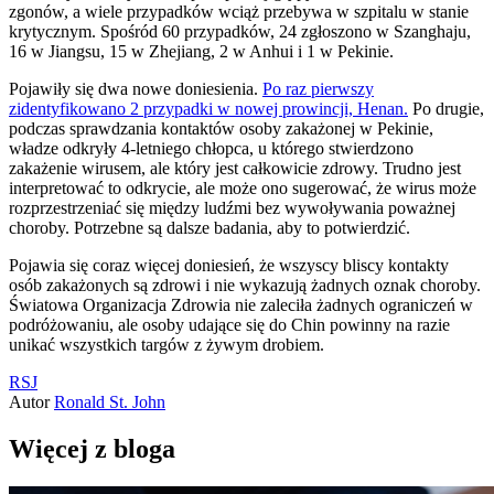
zgonów, a wiele przypadków wciąż przebywa w szpitalu w stanie
krytycznym. Spośród 60 przypadków, 24 zgłoszono w Szanghaju,
16 w Jiangsu, 15 w Zhejiang, 2 w Anhui i 1 w Pekinie.
Pojawiły się dwa nowe doniesienia.
Po raz pierwszy
zidentyfikowano 2 przypadki w nowej prowincji, Henan.
Po drugie,
podczas sprawdzania kontaktów osoby zakażonej w Pekinie,
władze odkryły 4-letniego chłopca, u którego stwierdzono
zakażenie wirusem, ale który jest całkowicie zdrowy. Trudno jest
interpretować to odkrycie, ale może ono sugerować, że wirus może
rozprzestrzeniać się między ludźmi bez wywoływania poważnej
choroby. Potrzebne są dalsze badania, aby to potwierdzić.
Pojawia się coraz więcej doniesień, że wszyscy bliscy kontakty
osób zakażonych są zdrowi i nie wykazują żadnych oznak choroby.
Światowa Organizacja Zdrowia nie zaleciła żadnych ograniczeń w
podróżowaniu, ale osoby udające się do Chin powinny na razie
unikać wszystkich targów z żywym drobiem.
RSJ
Autor
Ronald St. John
Więcej z bloga