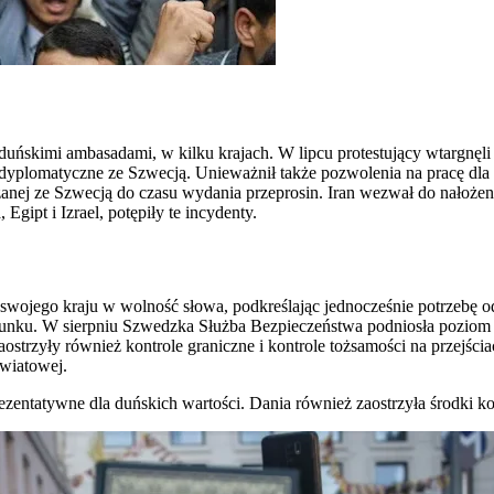
 duńskimi ambasadami, w kilku krajach. W lipcu protestujący wtargnę
 dyplomatyczne ze Szwecją. Unieważnił także pozwolenia na pracę dla
wiązanej ze Szwecją do czasu wydania przeprosin. Iran wezwał do nało
Egipt i Izrael, potępiły te incydenty.
wojego kraju w wolność słowa, podkreślając jednocześnie potrzebę 
szacunku. W sierpniu Szwedzka Służba Bezpieczeństwa podniosła pozio
trzyły również kontrole graniczne i kontrole tożsamości na przejściac
światowej.
zentatywne dla duńskich wartości. Dania również zaostrzyła środki kon