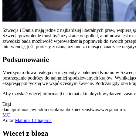
Szwecja i Dania mają jedne z najbardziej liberalnych praw, wspiera
Szwecji pozwolenie musi być uzyskane od policji, a odmowa jest uz
szwedzki bada możliwość wprowadzenia poprawek do swoich przepisó
interwencję, jeśli protesty zostaną uznane za niosące znaczące nega
Podsumowanie
Międzynarodowa reakcja na incydenty z paleniem Koranu w Szwecji i
postrzeganie podróży do najmniej spodziewanych krajów. Wynikające 
ekspresją polityczną we współczesnym świecie. Podczas gdy oba kraje
Aby uzyskać więcej informacji na temat aktualnych wydarzeń, zasubs
Tagi
dania
profanacja
wiadomosci
koran
bezpieczenstwo
szwecja
podroz
MC
Autor
Mahima Chhaparia
Więcej z bloga