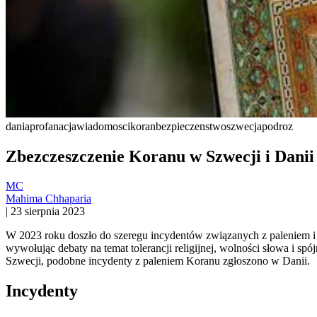
dania
profanacja
wiadomosci
koran
bezpieczenstwo
szwecja
podroz
Zbezczeszczenie Koranu w Szwecji i Danii
MC
Mahima Chhaparia
|
23 sierpnia 2023
W 2023 roku doszło do szeregu incydentów związanych z paleniem i 
wywołując debaty na temat tolerancji religijnej, wolności słowa i s
Szwecji, podobne incydenty z paleniem Koranu zgłoszono w Danii.
Incydenty