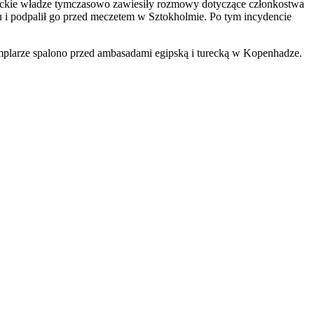
reckie władze tymczasowo zawiesiły rozmowy dotyczące członkostwa
i podpalił go przed meczetem w Sztokholmie. Po tym incydencie
mplarze spalono przed ambasadami egipską i turecką w Kopenhadze.