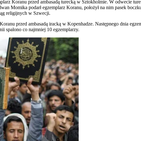
emplarz Koranu przed ambasadą turecką w Sztokholmie. W odwecie tu
lwan Momika podarł egzemplarz Koranu, położył na nim pasek boczku 
ąg religijnych w Szwecji.
rz Koranu przed ambasadą iracką w Kopenhadze. Następnego dnia egze
ii spalono co najmniej 10 egzemplarzy.