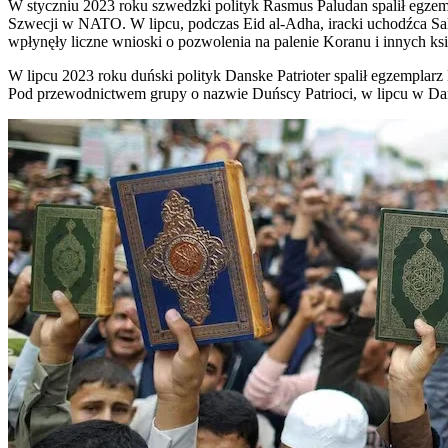
W styczniu 2023 roku szwedzki polityk Rasmus Paludan spalił egz
Szwecji w NATO. W lipcu, podczas Eid al-Adha, iracki uchodźca Sa
wpłynęły liczne wnioski o pozwolenia na palenie Koranu i innych ksi
W lipcu 2023 roku duński polityk Danske Patrioter spalił egzempla
Pod przewodnictwem grupy o nazwie Duńscy Patrioci, w lipcu w Dan