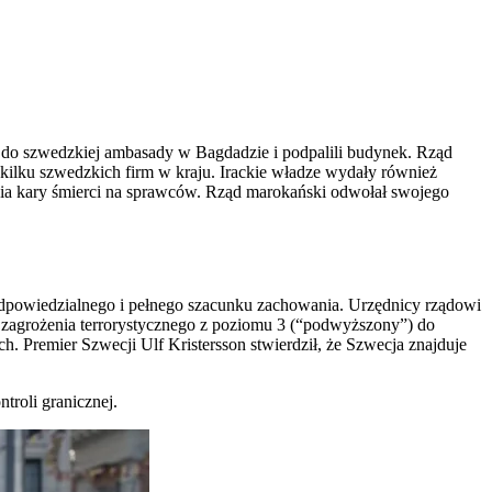
li do szwedzkiej ambasady w Bagdadzie i podpalili budynek. Rząd
 kilku szwedzkich firm w kraju. Irackie władze wydały również
żenia kary śmierci na sprawców. Rząd marokański odwołał swojego
odpowiedzialnego i pełnego szacunku zachowania. Urzędnicy rządowi
m zagrożenia terrorystycznego z poziomu 3 (“podwyższony”) do
h. Premier Szwecji Ulf Kristersson stwierdził, że Szwecja znajduje
troli granicznej.