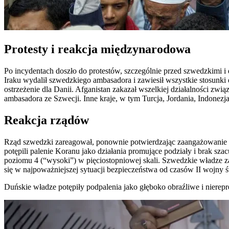
Protesty i reakcja międzynarodowa
Po incydentach doszło do protestów, szczególnie przed szwedzkimi i
Iraku wydalił szwedzkiego ambasadora i zawiesił wszystkie stosunki
ostrzeżenie dla Danii. Afganistan zakazał wszelkiej działalności z
ambasadora ze Szwecji. Inne kraje, w tym Turcja, Jordania, Indonezja, 
Reakcja rządów
Rząd szwedzki zareagował, ponownie potwierdzając zaangażowanie s
potępili palenie Koranu jako działania promujące podziały i brak 
poziomu 4 (“wysoki”) w pięciostopniowej skali. Szwedzkie władze zaos
się w najpoważniejszej sytuacji bezpieczeństwa od czasów II wojny 
Duńskie władze potępiły podpalenia jako głęboko obraźliwe i nierepre