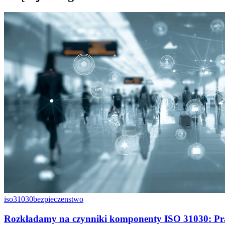
iso31030
bezpieczenstwo
Rozkładamy na czynniki komponenty ISO 31030: Pr