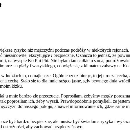
t
 większe ryzyko niż mężczyźni podczas podróży w niektórych rejonach,
ć niesamowite, ekscytujące
i
bezpieczne. Oznacza to jednak, że powinn
ndii, na wyspie Ko Phi Phi. Nie byłam tam całkiem sama, podróżowała
imprez na plaży i wszystkiego, co wiąże się z klimatem zabawy na Ko 
a w ludziach to, co najlepsze. Ogólnie rzecz biorąc, to jej urocza cec
mocną cechą. Stało się to dla mnie rażąco jasne, gdy pewnego dnia wró
 moim łóżku.
łał u mnie bardzo złe przeczucie. Poprosiłam, żebyśmy mogły porozma
tak poprosiłam ich, żeby wyszli. Prawdopodobnie pomyśleli, że jestem 
 mężczyzn do naszego pokoju, a nawet informowanie ich, gdzie same m
może być bardzo bezpieczne, ale musisz być świadoma ryzyka i wykaza
ki ostrożności, aby zachować bezpieczeństwo.