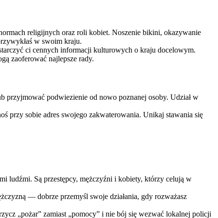
rmach religijnych oraz roli kobiet. Noszenie bikini, okazywanie
 przywykłaś w swoim kraju.
starczyć ci cennych informacji kulturowych o kraju docelowym.
ogą zaoferować najlepsze rady.
 lub przyjmować podwiezienie od nowo poznanej osoby. Udział w
 noś przy sobie adres swojego zakwaterowania. Unikaj stawania się
ymi ludźmi. Są przestępcy, mężczyźni i kobiety, którzy celują w
mężczyzną — dobrze przemyśl swoje działania, gdy rozważasz
krzycz „pożar” zamiast „pomocy” i nie bój się wezwać lokalnej policji