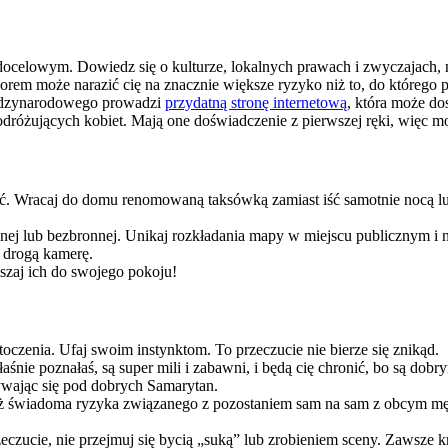
docelowym. Dowiedz się o kulturze, lokalnych prawach i zwyczajach, no
orem może narazić cię na znacznie większe ryzyko niż to, do którego
iędzynarodowego prowadzi
przydatną stronę internetową
, która może do
podróżujących kobiet. Mają one doświadczenie z pierwszej ręki, więc m
ócić. Wracaj do domu renomowaną taksówką zamiast iść samotnie nocą
bionej lub bezbronnej. Unikaj rozkładania mapy w miejscu publicznym i
 drogą kamerę.
szaj ich do swojego pokoju!
czenia. Ufaj swoim instynktom. To przeczucie nie bierze się znikąd.
łaśnie poznałaś, są super mili i zabawni, i będą cię chronić, bo są dobr
ywając się pod dobrych Samarytan.
dź też świadoma ryzyka związanego z pozostaniem sam na sam z obcym 
rzeczucie, nie przejmuj się bycią „suką” lub zrobieniem sceny. Zawsze 