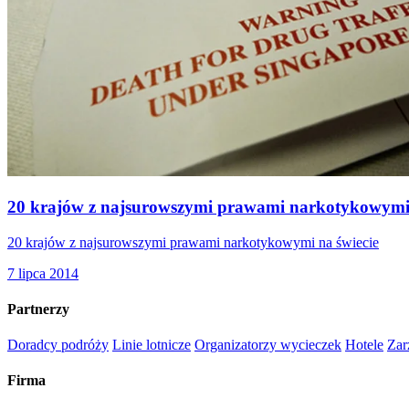
20 krajów z najsurowszymi prawami narkotykowymi 
20 krajów z najsurowszymi prawami narkotykowymi na świecie
7 lipca 2014
Partnerzy
Doradcy podróży
Linie lotnicze
Organizatorzy wycieczek
Hotele
Zar
Firma