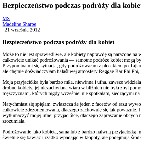
Bezpieczeństwo podczas podróży dla kobie
MS
Madeline Sharpe
|
21 września 2012
Bezpieczeństwo podczas podróży dla kobiet
Może to nie jest sprawiedliwe, ale kobiety naprawdę są narażone na
całkowicie unikać podróżowania — samotne podróże kobiet mogą by
Przypomina mi się sytuacja, gdy podróżowałam z plecakiem po Tajla
ale chętnie doświadczyłam hałaśliwej atmosfery Reggae Bar Phi Phi, 
Moja przyjaciółka była bardzo miła, niewinna i ufna, zawsze widział
drobne kobiety, jej niezachwiana wiara w bliźnich nie była zbyt po
mężczyznami, których nigdy wcześniej nie spotkałam, siedzącymi na
Natychmiast się spięłam, zwłaszcza że jeden z facetów od razu wywo
całkowicie zdezorientowana, dlaczego zachowuję się tak poważnie. I 
wytłumaczyć mojej ufnej przyjaciółce, dlaczego zapraszanie obcych
zrozumiała.
Podróżowanie jako kobieta, sama lub z bardzo naiwną przyjaciółką, 
świetnie się bawiąc i rzadko wpadając w kłopoty, ale podejmują środ