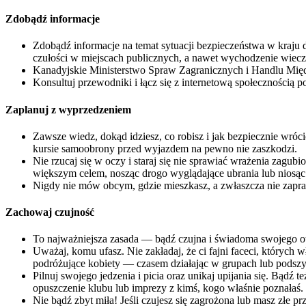
Zdobądź informacje
Zdobądź informacje na temat sytuacji bezpieczeństwa w kraju 
czułości w miejscach publicznych, a nawet wychodzenie wiecz
Kanadyjskie Ministerstwo Spraw Zagranicznych i Handlu M
Konsultuj przewodniki i łącz się z internetową społecznością 
Zaplanuj z wyprzedzeniem
Zawsze wiedz, dokąd idziesz, co robisz i jak bezpiecznie wr
kursie samoobrony przed wyjazdem na pewno nie zaszkodzi.
Nie rzucaj się w oczy i staraj się nie sprawiać wrażenia zagu
większym celem, nosząc drogo wyglądające ubrania lub niosąc
Nigdy nie mów obcym, gdzie mieszkasz, a zwłaszcza nie zapra
Zachowaj czujność
To najważniejsza zasada — bądź czujna i świadoma swojego oto
Uważaj, komu ufasz. Nie zakładaj, że ci fajni faceci, których w
podróżujące kobiety — czasem działając w grupach lub podsz
Pilnuj swojego jedzenia i picia oraz unikaj upijania się. Bą
opuszczenie klubu lub imprezy z kimś, kogo właśnie poznałaś.
Nie bądź zbyt miła! Jeśli czujesz się zagrożona lub masz złe p