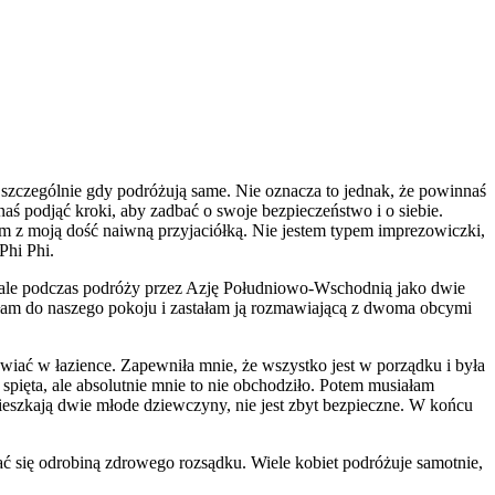
 szczególnie gdy podróżują same. Nie oznacza to jednak, że powinnaś
aś podjąć kroki, aby zadbać o swoje bezpieczeństwo i o siebie.
m z moją dość naiwną przyjaciółką. Nie jestem typem imprezowiczki,
Phi Phi.
ha, ale podczas podróży przez Azję Południowo-Wschodnią jako dwie
ciłam do naszego pokoju i zastałam ją rozmawiającą z dwoma obcymi
wiać w łazience. Zapewniła mnie, że wszystko jest w porządku i była
spięta, ale absolutnie mnie to nie obchodziło. Potem musiałam
ieszkają dwie młode dziewczyny, nie jest zbyt bezpieczne. W końcu
ć się odrobiną zdrowego rozsądku. Wiele kobiet podróżuje samotnie,