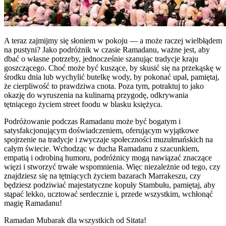
A teraz zajmijmy się słoniem w pokoju — a może raczej wielbłądem
na pustyni? Jako podróżnik w czasie Ramadanu, ważne jest, aby
dbać o własne potrzeby, jednocześnie szanując tradycje kraju
goszczącego. Choć może być kuszące, by skusić się na przekąskę w
środku dnia lub wychylić butelkę wody, by pokonać upał, pamiętaj,
że cierpliwość to prawdziwa cnota. Poza tym, potraktuj to jako
okazję do wyruszenia na kulinarną przygodę, odkrywania
tętniącego życiem street foodu w blasku księżyca.
Podróżowanie podczas Ramadanu może być bogatym i
satysfakcjonującym doświadczeniem, oferującym wyjątkowe
spojrzenie na tradycje i zwyczaje społeczności muzułmańskich na
całym świecie. Wchodząc w ducha Ramadanu z szacunkiem,
empatią i odrobiną humoru, podróżnicy mogą nawiązać znaczące
więzi i stworzyć trwałe wspomnienia. Więc niezależnie od tego, czy
znajdziesz się na tętniących życiem bazarach Marrakeszu, czy
będziesz podziwiać majestatyczne kopuły Stambułu, pamiętaj, aby
stąpać lekko, ucztować serdecznie i, przede wszystkim, wchłonąć
magię Ramadanu!
Ramadan Mubarak dla wszystkich od Sitata!