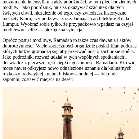
muzułmanie intensyfikują akty pobożności, w tym pięć codziennych
modlitw. Jako podróżnik, musisz okazywać szacunek dla tych
świętych chwil, niezależnie od tego, czy zwiedzasz historyczne
meczety Kairu, czy podziwiasz oszałamiającą architekturę Kuala
Lumpur. Wyobraź sobie tylko, że przypadkowo wpadasz na czyjeś
modlitewne selfie — niezręczna sytuacja!
Oprócz postu i modlitwy, Ramadan to także czas dawania i aktów
dobroczynności. Wiele społeczności organizuje posiłki Iftar, podczas
których ludzie gromadzą się, aby przerwać post o zachodzie słońca.
Jako podróżnik, rozważ udział w tych wspólnych spotkaniach i
doświadcz z pierwszej ręki ciepła i gościnności Ramadanu. Kto wie,
może nawet odkryjesz nowo odnalezione uznanie dla kulinarnych
rozkoszy tradycyjnej kuchni bliskowschodniej — tylko nie
zapomnij zostawić miejsca na deser!