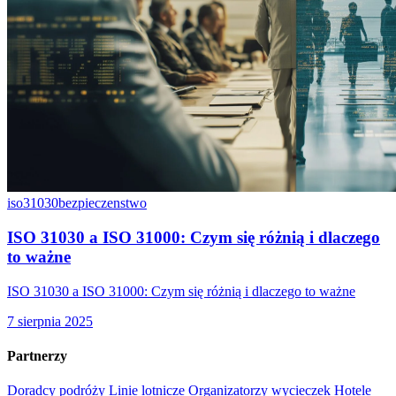
iso31030
bezpieczenstwo
ISO 31030 a ISO 31000: Czym się różnią i dlaczego
to ważne
ISO 31030 a ISO 31000: Czym się różnią i dlaczego to ważne
7 sierpnia 2025
Partnerzy
Doradcy podróży
Linie lotnicze
Organizatorzy wycieczek
Hotele