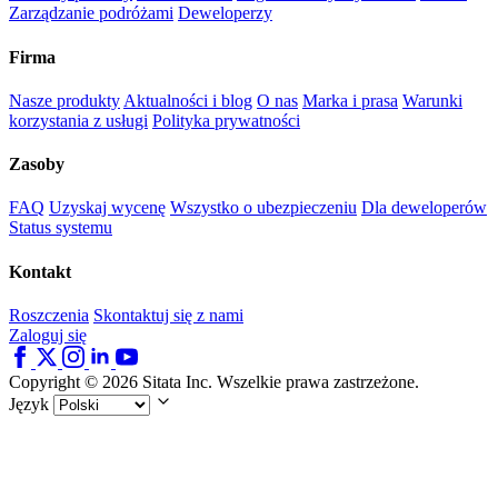
Zarządzanie podróżami
Deweloperzy
Firma
Nasze produkty
Aktualności i blog
O nas
Marka i prasa
Warunki
korzystania z usługi
Polityka prywatności
Zasoby
FAQ
Uzyskaj wycenę
Wszystko o ubezpieczeniu
Dla deweloperów
Status systemu
Kontakt
Roszczenia
Skontaktuj się z nami
Zaloguj się
Copyright © 2026 Sitata Inc. Wszelkie prawa zastrzeżone.
Język