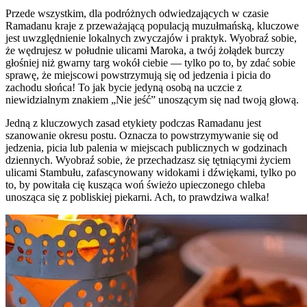
Przede wszystkim, dla podróżnych odwiedzających w czasie
Ramadanu kraje z przeważającą populacją muzułmańską, kluczowe
jest uwzględnienie lokalnych zwyczajów i praktyk. Wyobraź sobie,
że wędrujesz w południe ulicami Maroka, a twój żołądek burczy
głośniej niż gwarny targ wokół ciebie — tylko po to, by zdać sobie
sprawę, że miejscowi powstrzymują się od jedzenia i picia do
zachodu słońca! To jak bycie jedyną osobą na uczcie z
niewidzialnym znakiem „Nie jeść” unoszącym się nad twoją głową.
Jedną z kluczowych zasad etykiety podczas Ramadanu jest
szanowanie okresu postu. Oznacza to powstrzymywanie się od
jedzenia, picia lub palenia w miejscach publicznych w godzinach
dziennych. Wyobraź sobie, że przechadzasz się tętniącymi życiem
ulicami Stambułu, zafascynowany widokami i dźwiękami, tylko po
to, by powitała cię kusząca woń świeżo upieczonego chleba
unosząca się z pobliskiej piekarni. Ach, to prawdziwa walka!