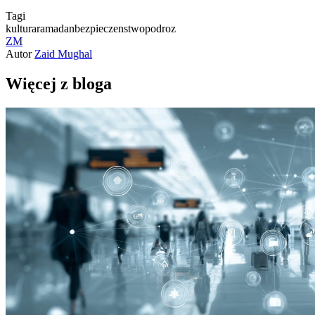
Tagi
kultura
ramadan
bezpieczenstwo
podroz
ZM
Autor
Zaid Mughal
Więcej z bloga