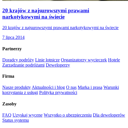
20 krajów z najsurowszymi prawami
narkotykowymi na świecie
20 krajów z najsurowszymi prawami narkotykowymi na świecie
7 lipca 2014
Partnerzy
Doradcy podróży
Linie lotnicze
Organizatorzy wycieczek
Hotele
Zarządzanie podróżami
Deweloperzy
Firma
Nasze produkty
Aktualności i blog
O nas
Marka i prasa
Warunki
korzystania z usługi
Polityka prywatności
Zasoby
FAQ
Uzyskaj wycenę
Wszystko o ubezpieczeniu
Dla deweloperów
Status systemu