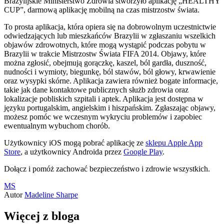
Brazylijskie Ministerstwo Zdrowia stworzyło aplikację „HEALTHY
CUP”, darmową aplikację mobilną na czas mistrzostw świata.
To prosta aplikacja, która opiera się na dobrowolnym uczestnictwie
odwiedzających lub mieszkańców Brazylii w zgłaszaniu wszelkich
objawów zdrowotnych, które mogą wystąpić podczas pobytu w
Brazylii w trakcie Mistrzostw Świata FIFA 2014. Objawy, które
można zgłosić, obejmują gorączkę, kaszel, ból gardła, duszność,
nudności i wymioty, biegunkę, ból stawów, ból głowy, krwawienie
oraz wysypki skórne. Aplikacja zawiera również bogate informacje,
takie jak dane kontaktowe publicznych służb zdrowia oraz
lokalizacje pobliskich szpitali i aptek. Aplikacja jest dostępna w
języku portugalskim, angielskim i hiszpańskim. Zgłaszając objawy,
możesz pomóc we wczesnym wykryciu problemów i zapobiec
ewentualnym wybuchom chorób.
Użytkownicy iOS mogą pobrać aplikację ze
sklepu Apple App
Store
, a użytkownicy Androida przez
Google Play
.
Dołącz i pomóż zachować bezpieczeństwo i zdrowie wszystkich.
MS
Autor
Madeline Sharpe
Więcej z bloga