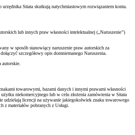
ub urzędnika Sitata skutkują natychmiastowym rozwiązaniem konta.
torskich lub innych praw własności intelektualnej („Naruszenie”)
owany w sposób stanowiący naruszenie praw autorskich za
 i dołączyć szczegółowy opis domniemanego Naruszenia.
 autorskie.
imi, znakami towarowymi, bazami danych i innymi prawami własności
o użytku niekomercyjnego lub w celu złożenia zamówienia w Sitata
nie udzielają licencji na używanie jakiegokolwiek znaku towarowego
ch z materiałów pobranych z Usługi.