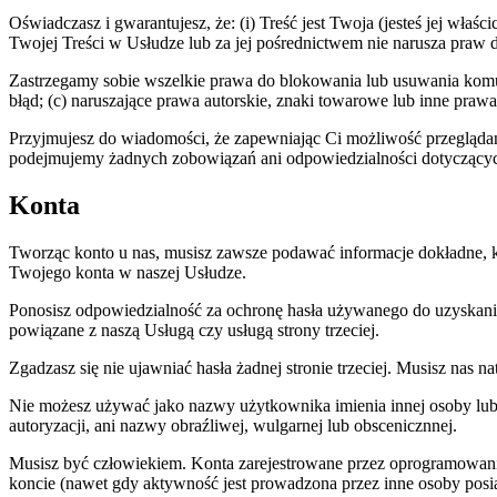
Oświadczasz i gwarantujesz, że: (i) Treść jest Twoja (jesteś jej właś
Twojej Treści w Usłudze lub za jej pośrednictwem nie narusza praw
Zastrzegamy sobie wszelkie prawa do blokowania lub usuwania komun
błąd; (c) naruszające prawa autorskie, znaki towarowe lub inne praw
Przyjmujesz do wiadomości, że zapewniając Ci możliwość przeglądania
podejmujemy żadnych zobowiązań ani odpowiedzialności dotyczących
Konta
Tworząc konto u nas, musisz zawsze podawać informacje dokładne,
Twojego konta w naszej Usłudze.
Ponosisz odpowiedzialność za ochronę hasła używanego do uzyskania
powiązane z naszą Usługą czy usługą strony trzeciej.
Zgadzasz się nie ujawniać hasła żadnej stronie trzeciej. Musisz na
Nie możesz używać jako nazwy użytkownika imienia innej osoby lu
autoryzacji, ani nazwy obraźliwej, wulgarnej lub obscenicznnej.
Musisz być człowiekiem. Konta zarejestrowane przez oprogramowani
koncie (nawet gdy aktywność jest prowadzona przez inne osoby posi