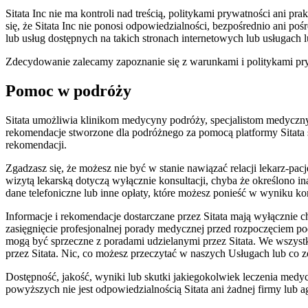
Sitata Inc nie ma kontroli nad treścią, politykami prywatności ani pr
się, że Sitata Inc nie ponosi odpowiedzialności, bezpośrednio ani 
lub usług dostępnych na takich stronach internetowych lub usługach 
Zdecydowanie zalecamy zapoznanie się z warunkami i politykami pryw
Pomoc w podróży
Sitata umożliwia klinikom medycyny podróży, specjalistom medycznym
rekomendacje stworzone dla podróżnego za pomocą platformy Sitata s
rekomendacji.
Zgadzasz się, że możesz nie być w stanie nawiązać relacji lekarz-pac
wizytą lekarską dotyczą wyłącznie konsultacji, chyba że określono i
dane telefoniczne lub inne opłaty, które możesz ponieść w wyniku kor
Informacje i rekomendacje dostarczane przez Sitata mają wyłącznie 
zasięgnięcie profesjonalnej porady medycznej przed rozpoczęciem p
mogą być sprzeczne z poradami udzielanymi przez Sitata. We wszys
przez Sitata. Nic, co możesz przeczytać w naszych Usługach lub co z
Dostępność, jakość, wyniki lub skutki jakiegokolwiek leczenia medyc
powyższych nie jest odpowiedzialnością Sitata ani żadnej firmy lub ag