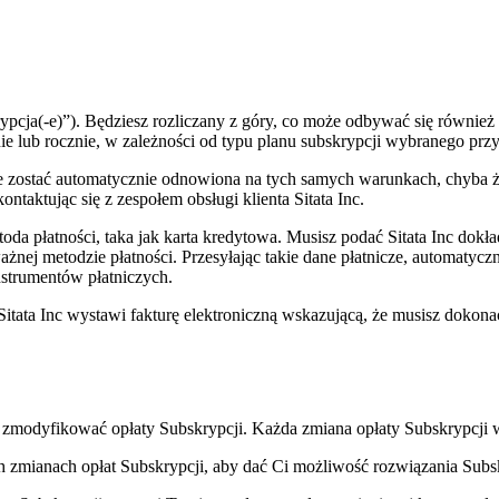
krypcja(-e)”). Będziesz rozliczany z góry, co może odbywać się również
nie lub rocznie, w zależności od typu planu subskrypcji wybranego prz
ostać automatycznie odnowiona na tych samych warunkach, chyba że j
ntaktując się z zespołem obsługi klienta Sitata Inc.
da płatności, taka jak karta kredytowa. Musisz podać Sitata Inc dokł
ażnej metodzie płatności. Przesyłając takie dane płatnicze, automatycz
nstrumentów płatniczych.
Sitata Inc wystawi fakturę elektroniczną wskazującą, że musisz dokona
zmodyfikować opłaty Subskrypcji. Każda zmiana opłaty Subskrypcji 
zmianach opłat Subskrypcji, aby dać Ci możliwość rozwiązania Subskr