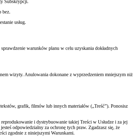
y Subskrypcji.
b bez.
estanie usług.
o sprawdzenie warunków planu w celu uzyskania dokładnych
.
rminem wizyty. Anulowania dokonane z wyprzedzeniem mniejszym niż
ekstów, grafik, filmów lub innych materiałów („Treść”). Ponosisz
reprodukowanie i dystrybuowanie takiej Treści w Usłudze i za jej
 jesteś odpowiedzialny za ochronę tych praw. Zgadzasz się, że
eści zgodnie z niniejszymi Warunkami.