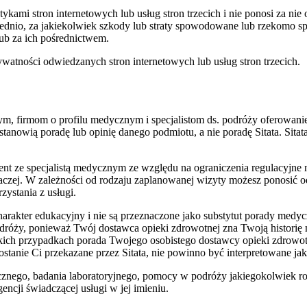
aktykami stron internetowych lub usług stron trzecich i nie ponosi za 
pośrednio, za jakiekolwiek szkody lub straty spowodowane lub rzekomo
lub za ich pośrednictwem.
atności odwiedzanych stron internetowych lub usług stron trzecich.
, firmom o profilu medycznym i specjalistom ds. podróży oferowanie 
tanowią poradę lub opinię danego podmiotu, a nie poradę Sitata. Sita
jent ze specjalistą medycznym ze względu na ograniczenia regulacyjne n
naczej. W zależności od rodzaju zaplanowanej wizyty możesz ponosić o
zystania z usługi.
charakter edukacyjny i nie są przeznaczone jako substytut porady me
odróży, ponieważ Twój dostawca opieki zdrowotnej zna Twoją historię
tkich przypadkach porada Twojego osobistego dostawcy opieki zdrowo
ostanie Ci przekazane przez Sitata, nie powinno być interpretowane j
znego, badania laboratoryjnego, pomocy w podróży jakiegokolwiek rodza
encji świadczącej usługi w jej imieniu.