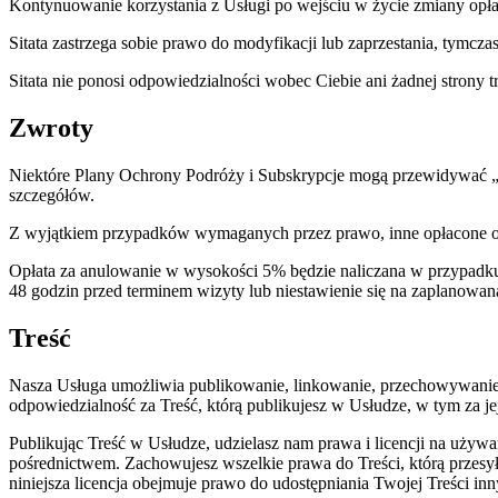
Kontynuowanie korzystania z Usługi po wejściu w życie zmiany opła
Sitata zastrzega sobie prawo do modyfikacji lub zaprzestania, tymcza
Sitata nie ponosi odpowiedzialności wobec Ciebie ani żadnej strony t
Zwroty
Niektóre Plany Ochrony Podróży i Subskrypcje mogą przewidywać „
szczegółów.
Z wyjątkiem przypadków wymaganych przez prawo, inne opłacone op
Opłata za anulowanie w wysokości 5% będzie naliczana w przypadk
48 godzin przed terminem wizyty lub niestawienie się na zaplanowan
Treść
Nasza Usługa umożliwia publikowanie, linkowanie, przechowywanie, u
odpowiedzialność za Treść, którą publikujesz w Usłudze, w tym za je
Publikując Treść w Usłudze, udzielasz nam prawa i licencji na używ
pośrednictwem. Zachowujesz wszelkie prawa do Treści, którą przesyła
niniejsza licencja obejmuje prawo do udostępniania Twojej Treści i