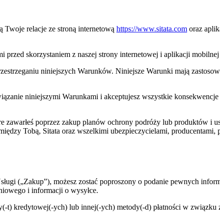
ą Twoje relacje ze stroną internetową
https://www.sitata.com
oraz aplik
rzed skorzystaniem z naszej strony internetowej i aplikacji mobilnej 
 i przestrzeganiu niniejszych Warunków. Niniejsze Warunki mają zasto
związanie niniejszymi Warunkami i akceptujesz wszystkie konsekwencje 
e zawarłeś poprzez zakup planów ochrony podróży lub produktów i usł
iędzy Tobą, Sitata oraz wszelkimi ubezpieczycielami, producentami, 
 Usługi („Zakup”), możesz zostać poproszony o podanie pewnych info
niowego i informacji o wysyłce.
y(-t) kredytowej(-ych) lub innej(-ych) metody(-d) płatności w związku