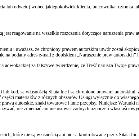
cia lub odwetu) wobec jakiegokolwiek klienta, pracownika, członka l
ą jest reagowanie na wszelkie roszczenia dotyczące naruszenia praw au
imieniu i uważasz, że chroniony prawem autorskim utwór został skopi
ie na podany adres e-mail z dopiskiem „Naruszenie praw autorskich”
a adwokackie) za fałszywe twierdzenie, że Treść narusza Twoje prawa
fiki lub kod, są własnością Sitata Inc i są chronione prawami autorsk
ać części materiałów z różnych obszarów Usługi wyłącznie do własneg
ć prawa autorskie, znaki towarowe i inne przepisy. Niniejsze Warunki 
e używać, nie zmieniać ani nie usuwać żadnych oznaczeń własnościowy
cich, które nie są własnością ani nie są kontrolowane przez Sitata Inc.