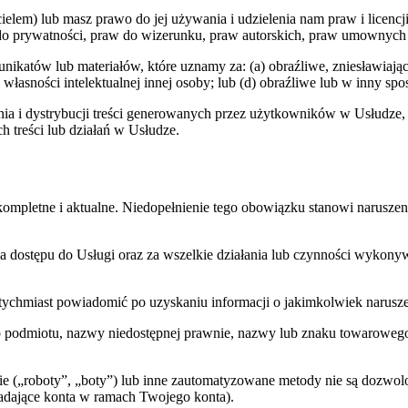
cicielem) lub masz prawo do jej używania i udzielenia nam praw i licen
 do prywatności, praw do wizerunku, praw autorskich, praw umownych 
ikatów lub materiałów, które uznamy za: (a) obraźliwe, zniesławiają
a własności intelektualnej innej osoby; lub (d) obraźliwe lub w inny 
 i dystrybucji treści generowanych przez użytkowników w Usłudze, dzi
 treści lub działań w Usłudze.
 kompletne i aktualne. Niedopełnienie tego obowiązku stanowi naru
 dostępu do Usługi oraz za wszelkie działania lub czynności wykonywa
s natychmiast powiadomić po uzyskaniu informacji o jakimkolwiek naru
b podmiotu, nazwy niedostępnej prawnie, nazwy lub znaku towaroweg
e („roboty”, „boty”) lub inne zautomatyzowane metody nie są dozwo
adające konta w ramach Twojego konta).