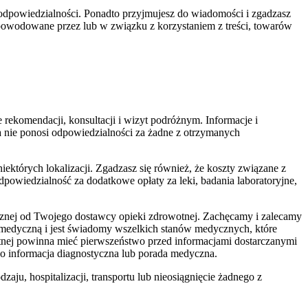
nie odpowiedzialności. Ponadto przyjmujesz do wiadomości i zgadzasz
 spowodowane przez lub w związku z korzystaniem z treści, towarów
rekomendacji, konsultacji i wizyt podróżnym. Informacje i
ta nie ponosi odpowiedzialności za żadne z otrzymanych
iektórych lokalizacji. Zgadzasz się również, że koszty związane z
dpowiedzialność za dodatkowe opłaty za leki, badania laboratoryjne,
dycznej od Twojego dostawcy opieki zdrowotnej. Zachęcamy i zalecamy
 medyczną i jest świadomy wszelkich stanów medycznych, które
tnej powinna mieć pierwszeństwo przed informacjami dostarczanymi
ako informacja diagnostyczna lub porada medyczna.
ju, hospitalizacji, transportu lub nieosiągnięcie żadnego z