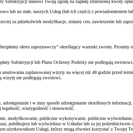
ty Subskrypcji stanowi Twoją zgodę na zapłatę zmienionej kwoty opłat
sowo lub na stałe, naszych Usług (lub ich części) z powiadomieniem lu
rzeciej za jakiekolwiek modyfikacje, zmiany cen, zawieszenie lub zaprz
bezpłatny okres zapoznawczy” określający warunki zwrotu. Prosimy 
łaty Subskrypcji lub Planu Ochrony Podróży nie podlegają zwrotowi
u anulowania zaplanowanej wizyty na więcej niż 48 godzin przed te
ą wizytę nie podlegają zwrotowi.
dostępnianie i w inny sposób udostępnianie określonych informacji, t
j legalność, wiarygodność i stosowność.
anie, modyfikowanie, publiczne wykonywanie, publiczne wyświetlanie, 
sz, publikujesz lub wyświetlasz w Usłudze lub za jej pośrednictwem i
nnym użytkownikom Usługi, którzy mogą również korzystać z Twojej Tr