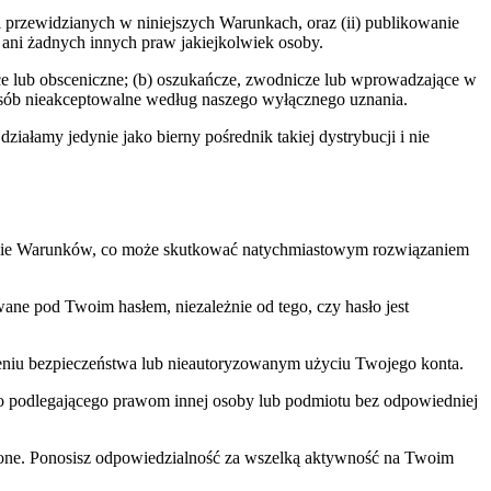
cji przewidzianych w niniejszych Warunkach, oraz (ii) publikowanie
ani żadnych innych praw jakiejkolwiek osoby.
ce lub obsceniczne; (b) oszukańcze, zwodnicze lub wprowadzające w
sposób nieakceptowalne według naszego wyłącznego uznania.
ałamy jedynie jako bierny pośrednik takiej dystrybucji i nie
szenie Warunków, co może skutkować natychmiastowym rozwiązaniem
ne pod Twoim hasłem, niezależnie od tego, czy hasło jest
szeniu bezpieczeństwa lub nieautoryzowanym użyciu Twojego konta.
o podlegającego prawom innej osoby lub podmiotu bez odpowiedniej
lone. Ponosisz odpowiedzialność za wszelką aktywność na Twoim