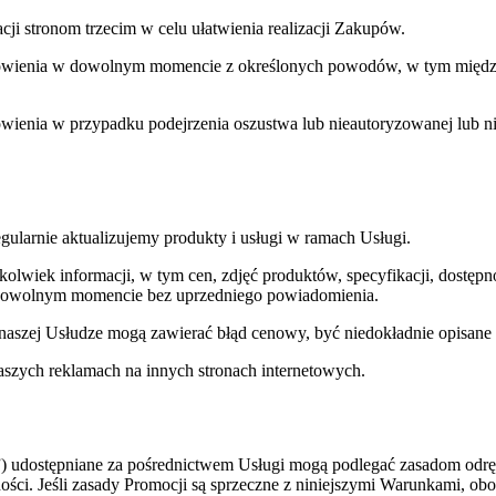
cji stronom trzecim w celu ułatwienia realizacji Zakupów.
enia w dowolnym momencie z określonych powodów, w tym między inn
nia w przypadku podejrzenia oszustwa lub nieautoryzowanej lub niel
ularnie aktualizujemy produkty i usługi w ramach Usługi.
lwiek informacji, w tym cen, zdjęć produktów, specyfikacji, dostępno
 w dowolnym momencie bez uprzedniego powiadomienia.
naszej Usłudze mogą zawierać błąd cenowy, być niedokładnie opisane 
aszych reklamach na innych stronach internetowych.
e”) udostępniane za pośrednictwem Usługi mogą podlegać zasadom odr
ości. Jeśli zasady Promocji są sprzeczne z niniejszymi Warunkami, ob