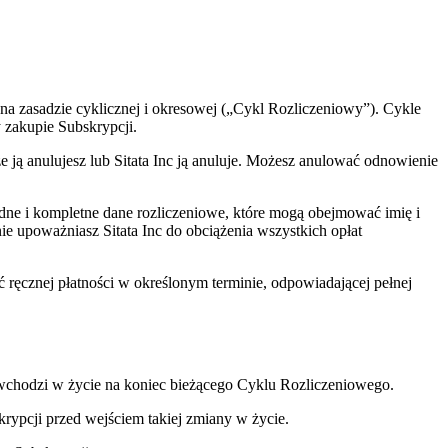
 na zasadzie cyklicznej i okresowej („Cykl Rozliczeniowy”). Cykle
y zakupie Subskrypcji.
ą anulujesz lub Sitata Inc ją anuluje. Możesz anulować odnowienie
adne i kompletne dane rozliczeniowe, które mogą obejmować imię i
nie upoważniasz Sitata Inc do obciążenia wszystkich opłat
ć ręcznej płatności w określonym terminie, odpowiadającej pełnej
wchodzi w życie na koniec bieżącego Cyklu Rozliczeniowego.
ypcji przed wejściem takiej zmiany w życie.