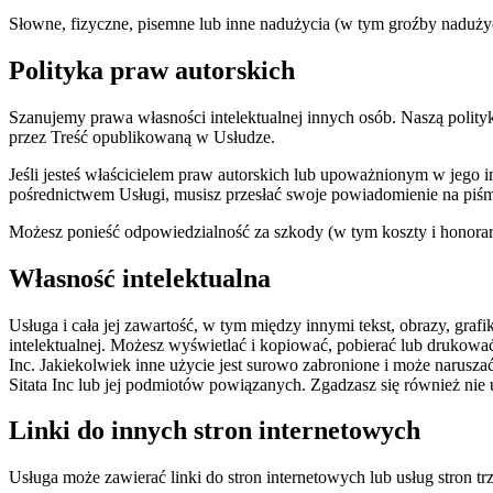
Słowne, fizyczne, pisemne lub inne nadużycia (w tym groźby naduży
Polityka praw autorskich
Szanujemy prawa własności intelektualnej innych osób. Naszą polityk
przez Treść opublikowaną w Usłudze.
Jeśli jesteś właścicielem praw autorskich lub upoważnionym w jego 
pośrednictwem Usługi, musisz przesłać swoje powiadomienie na piśm
Możesz ponieść odpowiedzialność za szkody (w tym koszty i honorari
Własność intelektualna
Usługa i cała jej zawartość, w tym między innymi tekst, obrazy, gra
intelektualnej. Możesz wyświetlać i kopiować, pobierać lub drukow
Inc. Jakiekolwiek inne użycie jest surowo zabronione i może narusza
Sitata Inc lub jej podmiotów powiązanych. Zgadzasz się również ni
Linki do innych stron internetowych
Usługa może zawierać linki do stron internetowych lub usług stron trze