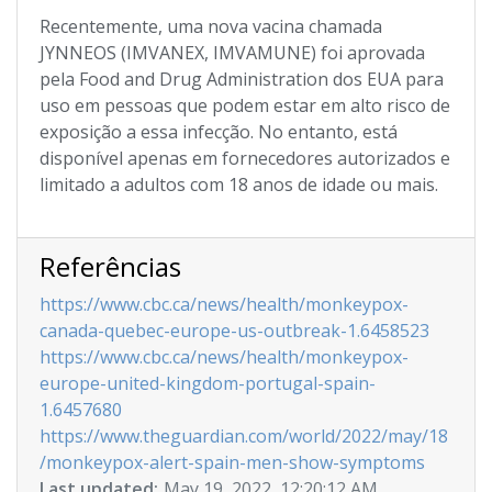
Recentemente, uma nova vacina chamada
JYNNEOS (IMVANEX, IMVAMUNE) foi aprovada
pela Food and Drug Administration dos EUA para
uso em pessoas que podem estar em alto risco de
exposição a essa infecção. No entanto, está
disponível apenas em fornecedores autorizados e
limitado a adultos com 18 anos de idade ou mais.
Referências
https://www.cbc.ca/news/health/monkeypox-
canada-quebec-europe-us-outbreak-1.6458523
https://www.cbc.ca/news/health/monkeypox-
europe-united-kingdom-portugal-spain-
1.6457680
https://www.theguardian.com/world/2022/may/18
/monkeypox-alert-spain-men-show-symptoms
Last updated:
May 19, 2022, 12:20:12 AM