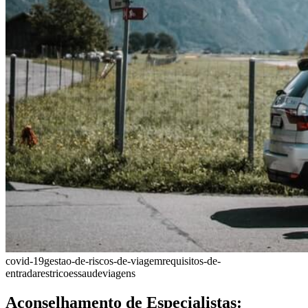
covid-19
gestao-de-riscos-de-viagem
requisitos-de-
entrada
restricoes
saude
viagens
Aconselhamento de Especialistas: