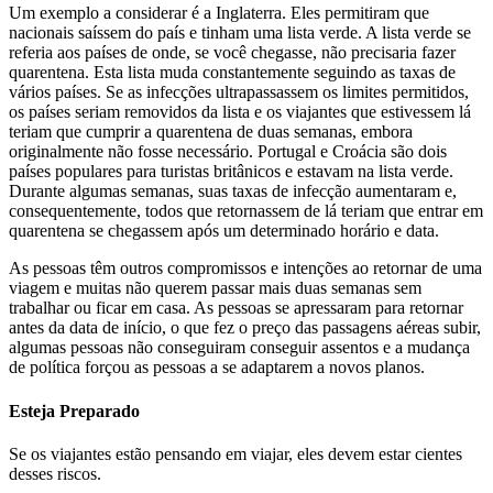
Um exemplo a considerar é a Inglaterra. Eles permitiram que
nacionais saíssem do país e tinham uma lista verde. A lista verde se
referia aos países de onde, se você chegasse, não precisaria fazer
quarentena. Esta lista muda constantemente seguindo as taxas de
vários países. Se as infecções ultrapassassem os limites permitidos,
os países seriam removidos da lista e os viajantes que estivessem lá
teriam que cumprir a quarentena de duas semanas, embora
originalmente não fosse necessário. Portugal e Croácia são dois
países populares para turistas britânicos e estavam na lista verde.
Durante algumas semanas, suas taxas de infecção aumentaram e,
consequentemente, todos que retornassem de lá teriam que entrar em
quarentena se chegassem após um determinado horário e data.
As pessoas têm outros compromissos e intenções ao retornar de uma
viagem e muitas não querem passar mais duas semanas sem
trabalhar ou ficar em casa. As pessoas se apressaram para retornar
antes da data de início, o que fez o preço das passagens aéreas subir,
algumas pessoas não conseguiram conseguir assentos e a mudança
de política forçou as pessoas a se adaptarem a novos planos.
Esteja Preparado
Se os viajantes estão pensando em viajar, eles devem estar cientes
desses riscos.