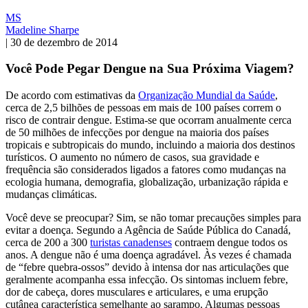
MS
Madeline Sharpe
|
30 de dezembro de 2014
Você Pode Pegar Dengue na Sua Próxima Viagem?
De acordo com estimativas da
Organização Mundial da Saúde
,
cerca de 2,5 bilhões de pessoas em mais de 100 países correm o
risco de contrair dengue. Estima-se que ocorram anualmente cerca
de 50 milhões de infecções por dengue na maioria dos países
tropicais e subtropicais do mundo, incluindo a maioria dos destinos
turísticos. O aumento no número de casos, sua gravidade e
frequência são considerados ligados a fatores como mudanças na
ecologia humana, demografia, globalização, urbanização rápida e
mudanças climáticas.
Você deve se preocupar? Sim, se não tomar precauções simples para
evitar a doença. Segundo a Agência de Saúde Pública do Canadá,
cerca de 200 a 300
turistas canadenses
contraem dengue todos os
anos. A dengue não é uma doença agradável. Às vezes é chamada
de “febre quebra-ossos” devido à intensa dor nas articulações que
geralmente acompanha essa infecção. Os sintomas incluem febre,
dor de cabeça, dores musculares e articulares, e uma erupção
cutânea característica semelhante ao sarampo. Algumas pessoas