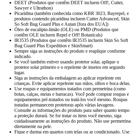
DEET (Produtos que contêm DEET incluem Off!, Cutter,
Sawyer e Ultrathon)
Picaridina (também conhecida como KBR 3023, Bayrepel, e
produtos contendo picaridina incluem Cutter Advanced, Skin
So Soft Bug Guard Plus e Autan [fora dos EUA])
Óleo de eucalipto-limão (OLE) ou PMD (Produtos que
contêm OLE incluem Repel e Off! Botanicals)
IR3535 (Produtos que contêm IR3535 incluem Skin So Soft
Bug Guard Plus Expedition e SkinSmart)
Sempre siga as instruções do produto e reaplique conforme
indicado.
Se você também estiver usando protetor solar, aplique o
protetor solar primeiro e o repelente de insetos em segundo
lugar.
Siga as instruções da embalagem ao aplicar repelente em
crianças. Evite aplicar repelente nas mãos, olhos e boca delas.
Use roupas e equipamentos tratados com permetrina (como
botas, calças, meias e barracas). Você pode comprar roupas e
equipamentos pré-tratados ou tratá-los você mesmo. Roupas
tratadas permanecem protetoras após várias lavagens.
Consulte as informações do produto para saber quanto tempo
a proteção durará. Se for tratar os itens você mesmo, siga
cuidadosamente as instruções do produto. Não use permetrina
diretamente na pele.
Fique e durma em quartos com telas ou ar condicionado. Use