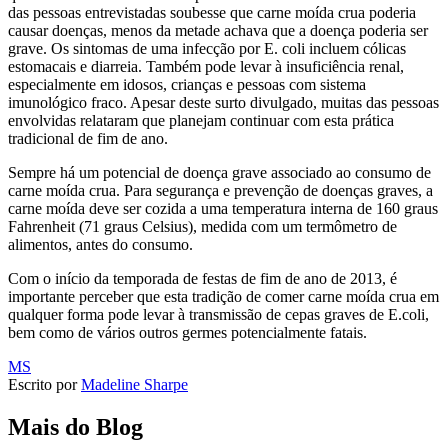
das pessoas entrevistadas soubesse que carne moída crua poderia
causar doenças, menos da metade achava que a doença poderia ser
grave. Os sintomas de uma infecção por E. coli incluem cólicas
estomacais e diarreia. Também pode levar à insuficiência renal,
especialmente em idosos, crianças e pessoas com sistema
imunológico fraco. Apesar deste surto divulgado, muitas das pessoas
envolvidas relataram que planejam continuar com esta prática
tradicional de fim de ano.
Sempre há um potencial de doença grave associado ao consumo de
carne moída crua. Para segurança e prevenção de doenças graves, a
carne moída deve ser cozida a uma temperatura interna de 160 graus
Fahrenheit (71 graus Celsius), medida com um termômetro de
alimentos, antes do consumo.
Com o início da temporada de festas de fim de ano de 2013, é
importante perceber que esta tradição de comer carne moída crua em
qualquer forma pode levar à transmissão de cepas graves de E.coli,
bem como de vários outros germes potencialmente fatais.
MS
Escrito por
Madeline Sharpe
Mais do Blog