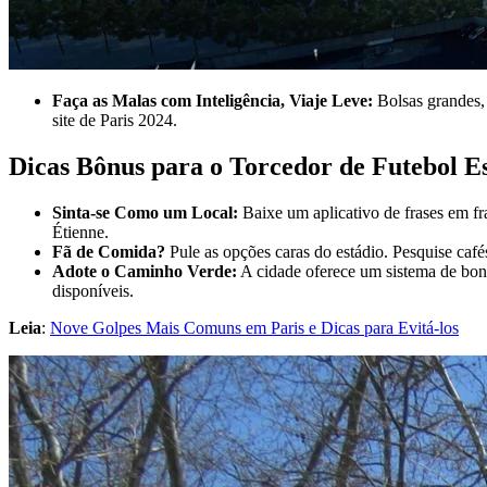
Faça as Malas com Inteligência, Viaje Leve:
Bolsas grandes, 
site de Paris 2024.
Dicas Bônus para o Torcedor de Futebol E
Sinta-se Como um Local:
Baixe um aplicativo de frases em fr
Étienne.
Fã de Comida?
Pule as opções caras do estádio. Pesquise café
Adote o Caminho Verde:
A cidade oferece um sistema de bon
disponíveis.
Leia
:
Nove Golpes Mais Comuns em Paris e Dicas para Evitá-los