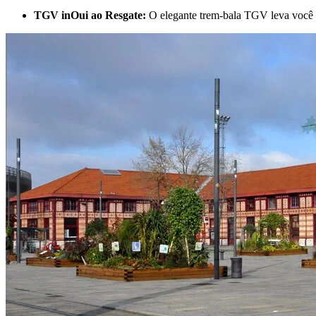
TGV inOui ao Resgate:
O elegante trem-bala TGV leva você d