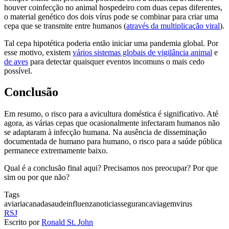
houver coinfecção no animal hospedeiro com duas cepas diferentes,
o material genético dos dois vírus pode se combinar para criar uma
cepa que se transmite entre humanos (
através da multiplicação viral
).
Tal cepa hipotética poderia então iniciar uma pandemia global. Por
esse motivo, existem
vários sistemas globais de vigilância animal
e
de aves
para detectar quaisquer eventos incomuns o mais cedo
possível.
Conclusão
Em resumo, o risco para a avicultura doméstica é significativo. Até
agora, as várias cepas que ocasionalmente infectaram humanos não
se adaptaram à infecção humana. Na ausência de disseminação
documentada de humano para humano, o risco para a saúde pública
permanece extremamente baixo.
Qual é a conclusão final aqui? Precisamos nos preocupar? Por que
sim ou por que não?
Tags
aviaria
canada
saude
influenza
noticias
seguranca
viagem
virus
RSJ
Escrito por
Ronald St. John