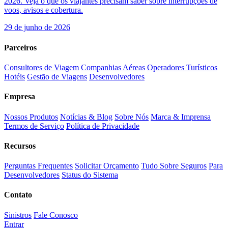
2026. Veja o que os viajantes precisam saber sobre interrupções de
voos, avisos e cobertura.
29 de junho de 2026
Parceiros
Consultores de Viagem
Companhias Aéreas
Operadores Turísticos
Hotéis
Gestão de Viagens
Desenvolvedores
Empresa
Nossos Produtos
Notícias & Blog
Sobre Nós
Marca & Imprensa
Termos de Serviço
Política de Privacidade
Recursos
Perguntas Frequentes
Solicitar Orçamento
Tudo Sobre Seguros
Para
Desenvolvedores
Status do Sistema
Contato
Sinistros
Fale Conosco
Entrar