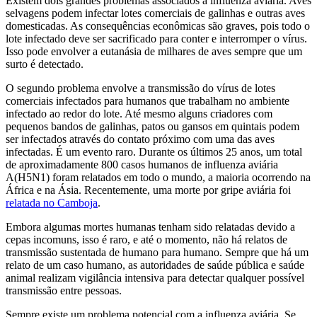
Existem dois grandes problemas associados à influenza aviária. Aves
selvagens podem infectar lotes comerciais de galinhas e outras aves
domesticadas. As consequências econômicas são graves, pois todo o
lote infectado deve ser sacrificado para conter e interromper o vírus.
Isso pode envolver a eutanásia de milhares de aves sempre que um
surto é detectado.
O segundo problema envolve a transmissão do vírus de lotes
comerciais infectados para humanos que trabalham no ambiente
infectado ao redor do lote. Até mesmo alguns criadores com
pequenos bandos de galinhas, patos ou gansos em quintais podem
ser infectados através do contato próximo com uma das aves
infectadas. É um evento raro. Durante os últimos 25 anos, um total
de aproximadamente 800 casos humanos de influenza aviária
A(H5N1) foram relatados em todo o mundo, a maioria ocorrendo na
África e na Ásia. Recentemente, uma morte por gripe aviária foi
relatada no Camboja
.
Embora algumas mortes humanas tenham sido relatadas devido a
cepas incomuns, isso é raro, e até o momento, não há relatos de
transmissão sustentada de humano para humano. Sempre que há um
relato de um caso humano, as autoridades de saúde pública e saúde
animal realizam vigilância intensiva para detectar qualquer possível
transmissão entre pessoas.
Sempre existe um problema potencial com a influenza aviária. Se