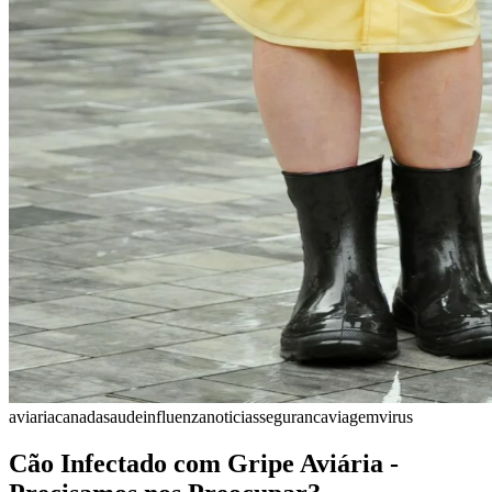
aviaria
canada
saude
influenza
noticias
seguranca
viagem
virus
Cão Infectado com Gripe Aviária -