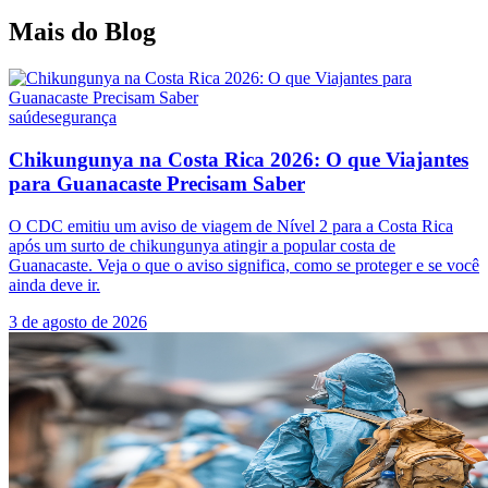
Mais do Blog
saúde
segurança
Chikungunya na Costa Rica 2026: O que Viajantes
para Guanacaste Precisam Saber
O CDC emitiu um aviso de viagem de Nível 2 para a Costa Rica
após um surto de chikungunya atingir a popular costa de
Guanacaste. Veja o que o aviso significa, como se proteger e se você
ainda deve ir.
3 de agosto de 2026