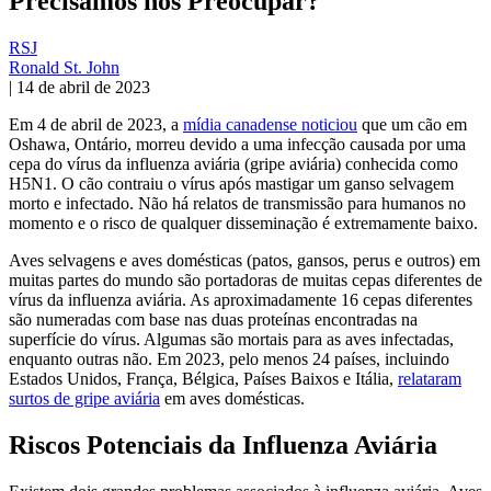
Precisamos nos Preocupar?
RSJ
Ronald St. John
|
14 de abril de 2023
Em 4 de abril de 2023, a
mídia canadense noticiou
que um cão em
Oshawa, Ontário, morreu devido a uma infecção causada por uma
cepa do vírus da influenza aviária (gripe aviária) conhecida como
H5N1. O cão contraiu o vírus após mastigar um ganso selvagem
morto e infectado. Não há relatos de transmissão para humanos no
momento e o risco de qualquer disseminação é extremamente baixo.
Aves selvagens e aves domésticas (patos, gansos, perus e outros) em
muitas partes do mundo são portadoras de muitas cepas diferentes de
vírus da influenza aviária. As aproximadamente 16 cepas diferentes
são numeradas com base nas duas proteínas encontradas na
superfície do vírus. Algumas são mortais para as aves infectadas,
enquanto outras não. Em 2023, pelo menos 24 países, incluindo
Estados Unidos, França, Bélgica, Países Baixos e Itália,
relataram
surtos de gripe aviária
em aves domésticas.
Riscos Potenciais da Influenza Aviária