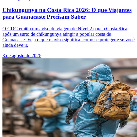
Chikungunya na Costa Rica 2026: O que Viajantes
para Guanacaste Precisam Saber
O CDC emitiu um aviso de viagem de Nível 2 para a Costa Rica
após um surto de chikungunya atingir a popular costa de
Guanacaste. Veja o que o aviso significa, como se proteger e se você
ainda deve ir.
3 de agosto de 2026