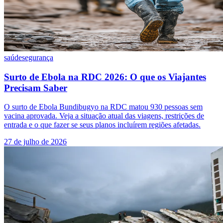
saúde
segurança
Surto de Ebola na RDC 2026: O que os Viajantes
Precisam Saber
O surto de Ebola Bundibugyo na RDC matou 930 pessoas sem
vacina aprovada. Veja a situação atual das viagens, restrições de
entrada e o que fazer se seus planos incluírem regiões afetadas.
27 de julho de 2026