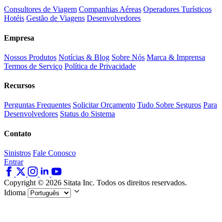
Consultores de Viagem
Companhias Aéreas
Operadores Turísticos
Hotéis
Gestão de Viagens
Desenvolvedores
Empresa
Nossos Produtos
Notícias & Blog
Sobre Nós
Marca & Imprensa
Termos de Serviço
Política de Privacidade
Recursos
Perguntas Frequentes
Solicitar Orçamento
Tudo Sobre Seguros
Para
Desenvolvedores
Status do Sistema
Contato
Sinistros
Fale Conosco
Entrar
Copyright © 2026 Sitata Inc. Todos os direitos reservados.
Idioma