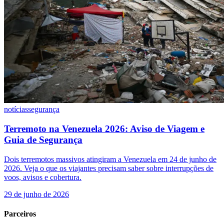
notícias
segurança
Terremoto na Venezuela 2026: Aviso de Viagem e
Guia de Segurança
Dois terremotos massivos atingiram a Venezuela em 24 de junho de
2026. Veja o que os viajantes precisam saber sobre interrupções de
voos, avisos e cobertura.
29 de junho de 2026
Parceiros