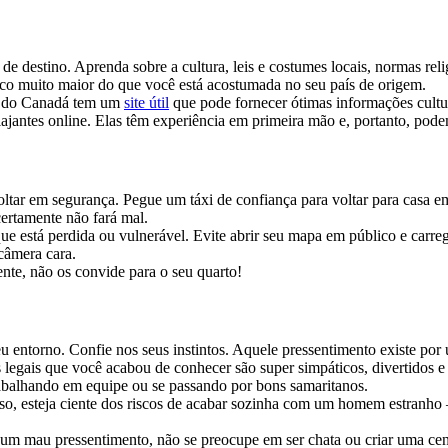
e destino. Aprenda sobre a cultura, leis e costumes locais, normas rel
isco muito maior do que você está acostumada no seu país de origem.
al do Canadá tem um
site útil
que pode fornecer ótimas informações cultur
jantes online. Elas têm experiência em primeira mão e, portanto, pode
oltar em segurança. Pegue um táxi de confiança para voltar para casa 
ertamente não fará mal.
 que está perdida ou vulnerável. Evite abrir seu mapa em público e car
câmera cara.
nte, não os convide para o seu quarto!
eu entorno. Confie nos seus instintos. Aquele pressentimento existe por
egais que você acabou de conhecer são super simpáticos, divertidos e
abalhando em equipe ou se passando por bons samaritanos.
isso, esteja ciente dos riscos de acabar sozinha com um homem estranh
 um mau pressentimento, não se preocupe em ser chata ou criar uma ce