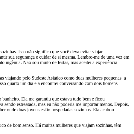
ozinhas. Isso não significa que você deva evitar viajar
antir sua segurança e cuidar de si mesma. Lembro-me de uma vez em
o ingênua. Não sou muito de festas, mas aceitei a experiência
 mas viajando pelo Sudeste Asiático como duas mulheres pequenas, a
 nosso quarto um dia e a encontrei conversando com dois homens
 banheiro. Ela me garantiu que estava tudo bem e ficou
ava sendo estressada, mas eu não poderia me importar menos. Depois,
aber onde duas jovens estão hospedadas sozinhas. Ela acabou
ouco de bom senso. Há muitas mulheres que viajam sozinhas, têm