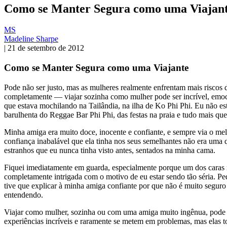
Como se Manter Segura como uma Viajan
MS
Madeline Sharpe
|
21 de setembro de 2012
Como se Manter Segura como uma Viajante
Pode não ser justo, mas as mulheres realmente enfrentam mais riscos d
completamente — viajar sozinha como mulher pode ser incrível, emo
que estava mochilando na Tailândia, na ilha de Ko Phi Phi. Eu não e
barulhenta do Reggae Bar Phi Phi, das festas na praia e tudo mais qu
Minha amiga era muito doce, inocente e confiante, e sempre via o mel
confiança inabalável que ela tinha nos seus semelhantes não era uma 
estranhos que eu nunca tinha visto antes, sentados na minha cama.
Fiquei imediatamente em guarda, especialmente porque um dos caras m
completamente intrigada com o motivo de eu estar sendo tão séria. P
tive que explicar à minha amiga confiante por que não é muito segur
entendendo.
Viajar como mulher, sozinha ou com uma amiga muito ingênua, pode se
experiências incríveis e raramente se metem em problemas, mas elas