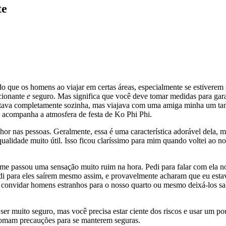
te
o que os homens ao viajar em certas áreas, especialmente se estiverem s
cionante
e
seguro. Mas significa que você deve tomar medidas para gar
stava completamente sozinha, mas viajava com uma amiga minha um tant
e acompanha a atmosfera de festa de Ko Phi Phi.
hor nas pessoas. Geralmente, essa é uma característica adorável dela,
qualidade muito útil. Isso ficou claríssimo para mim quando voltei ao
e passou uma sensação muito ruim na hora. Pedi para falar com ela no
edi para eles saírem mesmo assim, e provavelmente acharam que eu est
o convidar homens estranhos para o nosso quarto ou mesmo deixá-los s
r muito seguro, mas você precisa estar ciente dos riscos e usar um p
 tomam precauções para se manterem seguras.