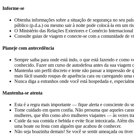
Informe-se
Obtenha informações sobre a situação de segurança no seu país d
público (p.d.a.) ou mesmo sair à noite pode colocá-la em um r
O Ministério das Relações Exteriores e Comércio Internacion
Consulte guias de viagem e conecte-se com a comunidade de via
Planeje com antecedência
Sempre saiba para onde está indo, o que está fazendo e como v
conhecido. Fazer um curso de autodefesa antes da sua viagem c
Mantenha um perfil discreto e tente não passar a impressão de
mais fácil usando roupas de aparência cara ou carregando uma 
Nunca diga a estranhos onde você está hospedada e, especialme
Mantenha-se atenta
Esta é a regra mais importante — fique alerta e consciente do s
Tome cuidado em quem confia. Não presuma que aqueles caras l
mulheres, que têm como alvo mulheres viajantes — às vezes tr
Cuide da sua comida e bebida e evite ficar intoxicada. Além d
uma boate ou festa com alguém que acabou de conhecer.
Não seja boazinha demais! Se você se sentir ameaçada ou tiver