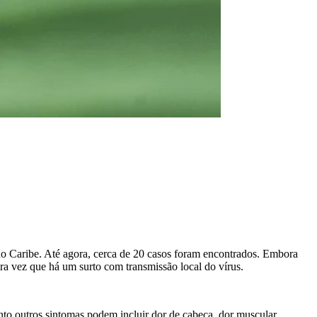
 no Caribe. Até agora, cerca de 20 casos foram encontrados. Embora
ra vez que há um surto com transmissão local do vírus.
to outros sintomas podem incluir dor de cabeça, dor muscular,