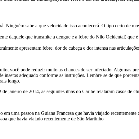
rá. Ninguém sabe a que velocidade isso acontecerá. O tipo certo de mo
rente daquele que transmite a dengue e a febre do Nilo Ocidental) que é
eralmente apresentam febre, dor de cabeça e dor intensa nas articulaç
uito, você pode reduzir muito as chances de ser infectado. Algumas pre
e insetos adequado conforme as instruções. Lembre-se de que porcentage
mais longo.
2 de janeiro de 2014, as seguintes ilhas do Caribe relataram casos de c
do em uma pessoa na Guiana Francesa que havia viajado recentemente 
ssoa que havia viajado recentemente de São Martinho