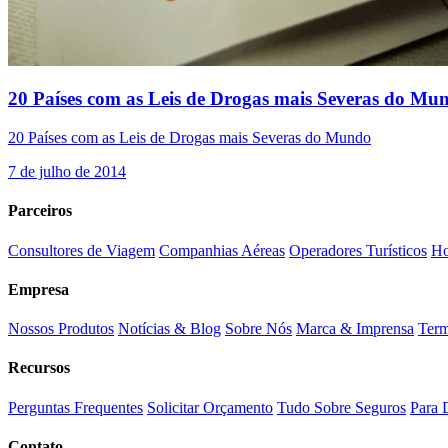
20 Países com as Leis de Drogas mais Severas do Mu
20 Países com as Leis de Drogas mais Severas do Mundo
7 de julho de 2014
Parceiros
Consultores de Viagem
Companhias Aéreas
Operadores Turísticos
Ho
Empresa
Nossos Produtos
Notícias & Blog
Sobre Nós
Marca & Imprensa
Term
Recursos
Perguntas Frequentes
Solicitar Orçamento
Tudo Sobre Seguros
Para 
Contato