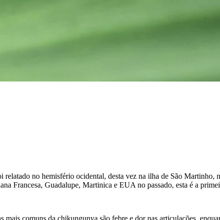
oi relatado no hemisfério ocidental, desta vez na ilha de São Martinho,
uiana Francesa, Guadalupe, Martinica e EUA no passado, esta é a primei
as mais comuns da chikungunya são febre e dor nas articulações, enquan