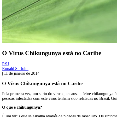
O Vírus Chikungunya está no Caribe
RSJ
Ronald St. John
|
11 de janeiro de 2014
O Vírus Chikungunya está no Caribe
Pela primeira vez, um surto do vírus que causa a febre chikungunya f
pessoas infectadas com este vírus tenham sido relatadas no Brasil, G
O que é chikungunya?
É um vírus que se espalha através de picadas de mosquito. Os sintom