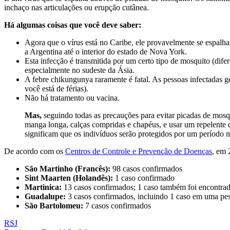
inchaço nas articulações ou erupção cutânea.
Há algumas coisas que você deve saber:
Agora que o vírus está no Caribe, ele provavelmente se espalha
a Argentina até o interior do estado de Nova York.
Esta infecção é transmitida por um certo tipo de mosquito (dife
especialmente no sudeste da Ásia.
A febre chikungunya raramente é fatal. As pessoas infectadas g
você está de férias).
Não há tratamento ou vacina.
Mas,
seguindo todas as precauções para evitar picadas de mosq
manga longa, calças compridas e chapéus, e usar um repelente d
significam que os indivíduos serão protegidos por um período 
De acordo com os
Centros de Controle e Prevenção de Doenças
, em 
São Martinho (Francês):
98 casos confirmados
Sint Maarten (Holandês):
1 caso confirmado
Martinica:
13 casos confirmados; 1 caso também foi encontra
Guadalupe:
3 casos confirmados, incluindo 1 caso em uma pe
São Bartolomeu:
7 casos confirmados
RSJ