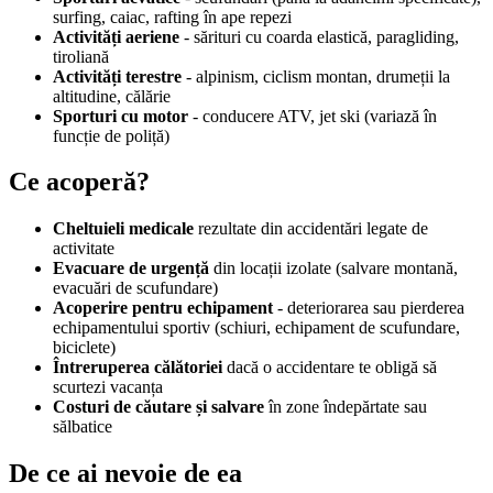
surfing, caiac, rafting în ape repezi
Activități aeriene
- sărituri cu coarda elastică, paragliding,
tiroliană
Activități terestre
- alpinism, ciclism montan, drumeții la
altitudine, călărie
Sporturi cu motor
- conducere ATV, jet ski (variază în
funcție de poliță)
Ce acoperă?
Cheltuieli medicale
rezultate din accidentări legate de
activitate
Evacuare de urgență
din locații izolate (salvare montană,
evacuări de scufundare)
Acoperire pentru echipament
- deteriorarea sau pierderea
echipamentului sportiv (schiuri, echipament de scufundare,
biciclete)
Întreruperea călătoriei
dacă o accidentare te obligă să
scurtezi vacanța
Costuri de căutare și salvare
în zone îndepărtate sau
sălbatice
De ce ai nevoie de ea