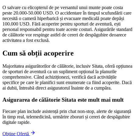
O salvare cu elicopterul de pe versantul unui munte poate costa
peste 20.000-50.000 USD. O accidentare în timpul scufundării care
necesită o cameră hiperbarică și evacuare medicală poate depăși
100.000 USD. Fără acoperire pentru sporturi de aventură, ești
personal responsabil pentru toate aceste costuri. Asigurările standard
de călătorie vor respinge astfel de cereri de despăgubire deoarece
activitatea a fost exclusă.
Cum să obții acoperire
Majoritatea asigurătorilor de călătorie, inclusiv Sitata, oferă opțiunea
de sporturi de aventură ca un supliment opțional la planurile
comprehensive. Când achiziționezi, verifică dacă activitățile
specifice pe care le planifici sunt enumerate ca fiind acoperite. Dacă
ai dubii, întreabă direct asiguratorul înainte de a cumpăra.
Asigurarea de călătorie Sitata este mult mai mult
Fiecare plan include asistență prin chat non-stop, alerte de siguranță
în timp real, telemedicină, urmărire zboruri și cereri de despăgubire
digitale rapide.
Obține Ofertă