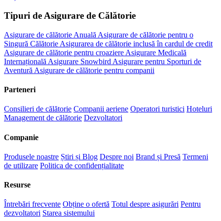
Tipuri de Asigurare de Călătorie
Asigurare de călătorie Anuală
Asigurare de călătorie pentru o
Singură Călătorie
Asigurarea de călătorie inclusă în cardul de credit
Asigurare de călătorie pentru croaziere
Asigurare Medicală
Internațională
Asigurare Snowbird
Asigurare pentru Sporturi de
Aventură
Asigurare de călătorie pentru companii
Parteneri
Consilieri de călătorie
Companii aeriene
Operatori turistici
Hoteluri
Management de călătorie
Dezvoltatori
Companie
Produsele noastre
Știri și Blog
Despre noi
Brand și Presă
Termeni
de utilizare
Politica de confidențialitate
Resurse
Întrebări frecvente
Obține o ofertă
Totul despre asigurări
Pentru
dezvoltatori
Starea sistemului