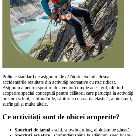
Polițele standard de asigurare de călătorie exclud adesea
accidentările rezultate din activități recreative cu risc ridicat.
Asigurarea pentru sporturi de aventură umple acest gol, oferind
acoperire special concepută pentru călătorii care participă la activități
precum schiul, scufundările, săriturile cu coarda elastică, alpinismul,
surfingul și multe altele.
Ce activități sunt de obicei acoperite?
Sporturi de iarnă
- schi, snowboarding, alpinism pe gheață
Sporturi acvatice
- scufundări (până la adâncimi specificate),