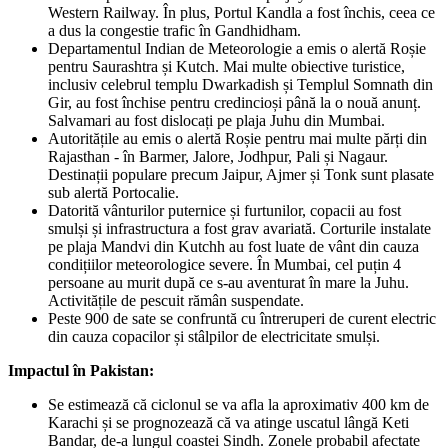
Western Railway. În plus, Portul Kandla a fost închis, ceea ce
a dus la congestie trafic în Gandhidham.
Departamentul Indian de Meteorologie a emis o alertă Roșie
pentru Saurashtra și Kutch. Mai multe obiective turistice,
inclusiv celebrul templu Dwarkadish și Templul Somnath din
Gir, au fost închise pentru credincioși până la o nouă anunț.
Salvamari au fost dislocați pe plaja Juhu din Mumbai.
Autoritățile au emis o alertă Roșie pentru mai multe părți din
Rajasthan - în Barmer, Jalore, Jodhpur, Pali și Nagaur.
Destinații populare precum Jaipur, Ajmer și Tonk sunt plasate
sub alertă Portocalie.
Datorită vânturilor puternice și furtunilor, copacii au fost
smulși și infrastructura a fost grav avariată. Corturile instalate
pe plaja Mandvi din Kutchh au fost luate de vânt din cauza
condițiilor meteorologice severe. În Mumbai, cel puțin 4
persoane au murit după ce s-au aventurat în mare la Juhu.
Activitățile de pescuit rămân suspendate.
Peste 900 de sate se confruntă cu întreruperi de curent electric
din cauza copacilor și stâlpilor de electricitate smulși.
Impactul în Pakistan:
Se estimează că ciclonul se va afla la aproximativ 400 km de
Karachi și se prognozează că va atinge uscatul lângă Keti
Bandar, de-a lungul coastei Sindh. Zonele probabil afectate