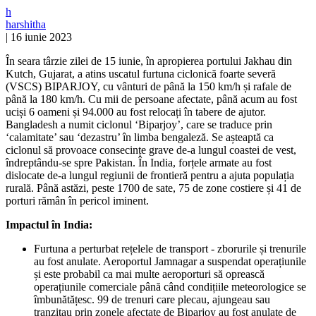
h
harshitha
|
16 iunie 2023
În seara târzie zilei de 15 iunie, în apropierea portului Jakhau din
Kutch, Gujarat, a atins uscatul furtuna ciclonică foarte severă
(VSCS) BIPARJOY, cu vânturi de până la 150 km/h și rafale de
până la 180 km/h. Cu mii de persoane afectate, până acum au fost
uciși 6 oameni și 94.000 au fost relocați în tabere de ajutor.
Bangladesh a numit ciclonul ‘Biparjoy’, care se traduce prin
‘calamitate’ sau ‘dezastru’ în limba bengaleză. Se așteaptă ca
ciclonul să provoace consecințe grave de-a lungul coastei de vest,
îndreptându-se spre Pakistan. În India, forțele armate au fost
dislocate de-a lungul regiunii de frontieră pentru a ajuta populația
rurală. Până astăzi, peste 1700 de sate, 75 de zone costiere și 41 de
porturi rămân în pericol iminent.
Impactul în India:
Furtuna a perturbat rețelele de transport - zborurile și trenurile
au fost anulate. Aeroportul Jamnagar a suspendat operațiunile
și este probabil ca mai multe aeroporturi să oprească
operațiunile comerciale până când condițiile meteorologice se
îmbunătățesc. 99 de trenuri care plecau, ajungeau sau
tranzitau prin zonele afectate de Biparjoy au fost anulate de