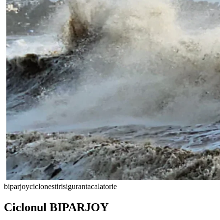
biparjoy
ciclone
stiri
siguranta
calatorie
Ciclonul BIPARJOY