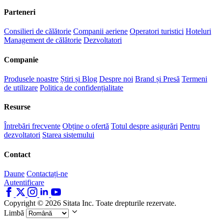
Parteneri
Consilieri de călătorie
Companii aeriene
Operatori turistici
Hoteluri
Management de călătorie
Dezvoltatori
Companie
Produsele noastre
Știri și Blog
Despre noi
Brand și Presă
Termeni
de utilizare
Politica de confidențialitate
Resurse
Întrebări frecvente
Obține o ofertă
Totul despre asigurări
Pentru
dezvoltatori
Starea sistemului
Contact
Daune
Contactați-ne
Autentificare
Copyright © 2026 Sitata Inc. Toate drepturile rezervate.
Limbă