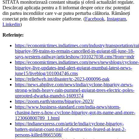
SITATA monitorizează constant situația și oferă actualizări regulate.
Descărcați aplicația pentru a fi informat despre orice risc potențial
din partea incendiilor care v-ar putea perturba călătoria. Rămâneți
conectat prin diferitele noastre platforme. (
Facebook
,
Instagram
,
Linkedin
)
Referințe:
https://economictimes.indiatimes.com/industry/transportation/ra
biparjoy-99-trains-to-remain-cancelled-in-gujarat-till-june-18-
says-western-railway/articleshow/101027038.cms?from=mdr
https://economictimes.indiatimes.com/news/newsblogs/cyclone
biparjoy-live-updates-imd-alert-gujarat-mumbai-latest-news-
june15/liveblog/101004746.cms
https://reliefweb.int/disaster/tc-2023-000096-pak
https://news.abplive.com/news/india/cyclone-biparjoy-news-
strong-winds-heavy-rain-pummel-gujarat-trees-electric-poles-
uprooted-dwarka-mandvi-1609374
https://zoom.earth/storms/biparjoy-2023/
https://www.business-standard.com/india-news/storm-
chasing-here-s-how-cyclone-biparjoy-got-its-name-and-more-
123060800789_1.html
https://indianexpress.com/article/india/cyclone-biparjoy-
batters-gujarat-coast-trail-of-destruction-feared-at-least-2-
persons-killed/8665508/