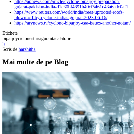
https://apnews.com/article/cyclone-biparjoy-preparation-
gujarat-pakistan-india-d1e30bf4891b40cf5461c43a6cdc0af1
https://www.reuters.com/world/india/trees-uprooted-roofs-
blown-off-by-cyclone-indias-gujarat-2023-06-16/
https://arynews.tv/cyclone-biparjoy-caa-issues-another-notam/
Etichete
biparjoy
ciclone
stiri
siguranta
calatorie
h
Scris de
harshitha
Mai multe de pe Blog