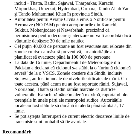
includ - Thatta, Badin, Sajawal, Tharparkar, Karachi,
Mirpurkhas, Umerkot, Hyderabad, Ormara, Tando Allah Yar
și Tando Muhammad Khan în provincia Sindh.
Autoritatea pentru Aviație Civilă a emis o Notificare pentru
Aeronave (NOTAM) pentru aeroporturile din Karachi,
Sukkur, Mohenjodaro și Nawabshah, precizând că
permisiunea pentru decolare și aterizare nu va fi acordată dacă
vânturile depășesc 30 de mile nautice.
Cel puțin 40.000 de persoane au fost evacuate sau relocate din
zonele cu risc ca măsură preventivă, iar autoritățile au
planificat să evacueze până la 100.000 de persoane.
La data de 16 iunie, Departamentul de Meteorologie din
Pakistan a declarat că ciclonul s-a slăbit la o ‘furtună ciclonică
severă’ de la o VSCS. Zonele costiere din Sindh, inclusiv
Sujawal, au fost inundate de nivelurile ridicate ale mării. Cu
toate acestea, până acum nu au fost raportate răniri. Sujawal,
Nooriabad, Thatta și Badin rămân marcate ca districte
vulnerabile. Karachi rămâne în alertă maximă, raportând ploi
torențiale în unele părți ale metropolei sudice. Autoritățile
locale au fost sfătuite să rămână în alertă până sâmbătă, 17
iunie.
Se pot aștepta întreruperi de curent electric deoarece liniile de
transmisie sunt probabil să fie avariate.
Recomandări: