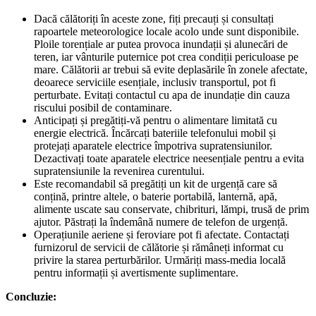
Dacă călătoriți în aceste zone, fiți precauți și consultați
rapoartele meteorologice locale acolo unde sunt disponibile.
Ploile torențiale ar putea provoca inundații și alunecări de
teren, iar vânturile puternice pot crea condiții periculoase pe
mare. Călătorii ar trebui să evite deplasările în zonele afectate,
deoarece serviciile esențiale, inclusiv transportul, pot fi
perturbate. Evitați contactul cu apa de inundație din cauza
riscului posibil de contaminare.
Anticipați și pregătiți-vă pentru o alimentare limitată cu
energie electrică. Încărcați bateriile telefonului mobil și
protejați aparatele electrice împotriva supratensiunilor.
Dezactivați toate aparatele electrice neesențiale pentru a evita
supratensiunile la revenirea curentului.
Este recomandabil să pregătiți un kit de urgență care să
conțină, printre altele, o baterie portabilă, lanternă, apă,
alimente uscate sau conservate, chibrituri, lămpi, trusă de prim
ajutor. Păstrați la îndemână numere de telefon de urgență.
Operațiunile aeriene și feroviare pot fi afectate. Contactați
furnizorul de servicii de călătorie și rămâneți informat cu
privire la starea perturbărilor. Urmăriți mass-media locală
pentru informații și avertismente suplimentare.
Concluzie: