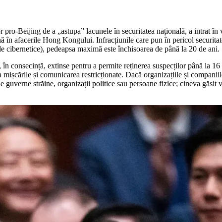
lor pro-Beijing de a „astupa” lacunele în securitatea națională, a intrat î
ă în afacerile Hong Kongului. Infracțiunile care pun în pericol securitate
rile cibernetice), pedeapsa maximă este închisoarea de până la 20 de ani.
, în consecință, extinse pentru a permite reținerea suspecților până la 16 z
mișcările și comunicarea restricționate. Dacă organizațiile și companiile 
e guverne străine, organizații politice sau persoane fizice; cineva găsit v