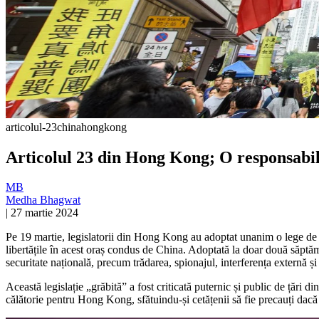
articolul-23
china
hongkong
Articolul 23 din Hong Kong; O responsabili
MB
Medha Bhagwat
|
27 martie 2024
Pe 19 martie, legislatorii din Hong Kong au adoptat unanim o lege de se
libertățile în acest oraș condus de China. Adoptată la doar două săptămâ
securitate națională, precum trădarea, spionajul, interferența externă și
Această legislație „grăbită” a fost criticată puternic și public de țări d
călătorie pentru Hong Kong, sfătuindu-și cetățenii să fie precauți dac