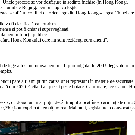
lă. Unele procese se vor desfășura în sedinte închise (în Hong Kong).
er numit de Beijing, pentru a aplica legile.
egea se află în conflict cu orice lege din Hong Kong – legea Chinei are p
ic va fi clasificată ca terorism.
tense și pot fi chiar și supravegheați.
da pentru funcții publice.
n afara Hong Kongului care nu sunt rezidenți permanenți”.
de lege a fost introdusă pentru a fi promulgată. În 2003, legislatorii au 
omplet.
icul pare a fi amuțit din cauza unei represiuni în materie de securitate.
onală din 2020. Ceilalți au plecat peste hotare. Ca urmare, legislatura Ho
easta; cu două luni mai puțin decât timpul alocat încercării inițiale din
r 0,7% și-au exprimat nemulțumirea. Mai mult, legislatura a convocat șed