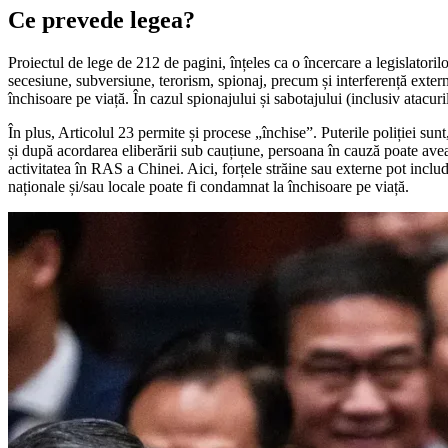
Ce prevede legea?
Proiectul de lege de 212 de pagini, înțeles ca o încercare a legislatori
secesiune, subversiune, terorism, spionaj, precum și interferență extern
închisoare pe viață. În cazul spionajului și sabotajului (inclusiv atacu
În plus, Articolul 23 permite și procese „închise”. Puterile poliției sunt
și după acordarea eliberării sub cauțiune, persoana în cauză poate avea 
activitatea în RAS a Chinei. Aici, forțele străine sau externe pot includ
naționale și/sau locale poate fi condamnat la închisoare pe viață.