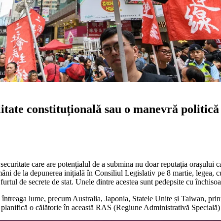
tate constituțională sau o manevră politică
curitate care are potențialul de a submina nu doar reputația orașului ca 
ni de la depunerea inițială în Consiliul Legislativ pe 8 martie, legea, cu
 furtul de secrete de stat. Unele dintre acestea sunt pedepsite cu închisoar
in întreaga lume, precum Australia, Japonia, Statele Unite și Taiwan, printr
ă planifică o călătorie în această RAS (Regiune Administrativă Specială)