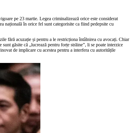
n vigoare pe 23 martie. Legea criminalizează orice este considerat
a națională în orice fel sunt categorisite ca fiind pedepsite cu
ile fără acuzație și pentru a le restricționa întâlnirea cu avocați. Chiar
sunt găsite că „lucrează pentru forțe străine”, li se poate interzice
inovat de implicare cu acestea pentru a interfera cu autoritățile