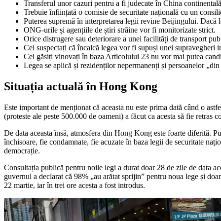
Transferul unor cazuri pentru a fi judecate în China continenta
Trebuie înființată o comisie de securitate națională cu un consili
Puterea supremă în interpretarea legii revine Beijingului. Dacă l
ONG-urile și agențiile de știri străine vor fi monitorizate strict.
Orice distrugere sau deteriorare a unei facilități de transport publ
Cei suspectați că încalcă legea vor fi supuși unei supravegheri in
Cei găsiți vinovați în baza Articolului 23 nu vor mai putea candi
Legea se aplică și rezidenților nepermanenți și persoanelor „di
Situația actuală în Hong Kong
Este important de menționat că aceasta nu este prima dată când o astfel 
(proteste ale peste 500.000 de oameni) a făcut ca acesta să fie retras c
De data aceasta însă, atmosfera din Hong Kong este foarte diferită. Publ
închisoare, fie condamnate, fie acuzate în baza legii de securitate nați
democrație.
Consultația publică pentru noile legi a durat doar 28 de zile de data ac
guvernul a declarat că 98% „au arătat sprijin” pentru noua lege și doa
22 martie, iar în trei ore acesta a fost introdus.