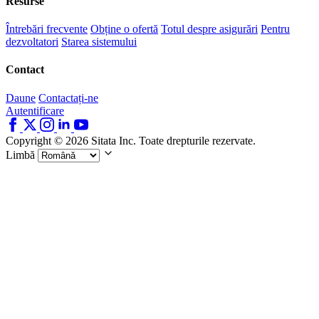
Resurse
Întrebări frecvente
Obține o ofertă
Totul despre asigurări
Pentru
dezvoltatori
Starea sistemului
Contact
Daune
Contactați-ne
Autentificare
Copyright © 2026 Sitata Inc. Toate drepturile rezervate.
Limbă