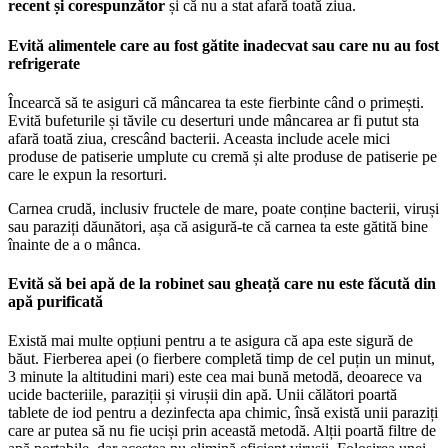
recent și corespunzător
și că nu a stat afară toată ziua.
Evită alimentele care au fost gătite inadecvat sau care nu au fost
refrigerate
Încearcă să te asiguri că mâncarea ta este fierbinte când o primești.
Evită bufeturile și tăvile cu deserturi unde mâncarea ar fi putut sta
afară toată ziua, crescând bacterii. Aceasta include acele mici
produse de patiserie umplute cu cremă și alte produse de patiserie pe
care le expun la resorturi.
Carnea crudă, inclusiv fructele de mare, poate conține bacterii, viruși
sau paraziți dăunători, așa că asigură-te că carnea ta este gătită bine
înainte de a o mânca.
Evită să bei apă de la robinet sau gheață care nu este făcută din
apă purificată
Există mai multe opțiuni pentru a te asigura că apa este sigură de
băut. Fierberea apei (o fierbere completă timp de cel puțin un minut,
3 minute la altitudini mari) este cea mai bună metodă, deoarece va
ucide bacteriile, paraziții și virușii din apă. Unii călători poartă
tablete de iod pentru a dezinfecta apa chimic, însă există unii paraziți
care ar putea să nu fie uciși prin această metodă. Alții poartă filtre de