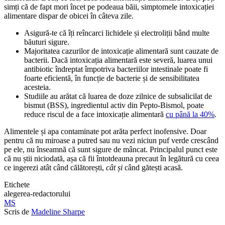
simți că de fapt mori încet pe podeaua băii, simptomele intoxicației
alimentare dispar de obicei în câteva zile.
Asigură-te că îți reîncarci lichidele și electroliții bând multe
băuturi sigure.
Majoritatea cazurilor de intoxicație alimentară sunt cauzate de
bacterii. Dacă intoxicația alimentară este severă, luarea unui
antibiotic îndreptat împotriva bacteriilor intestinale poate fi
foarte eficientă, în funcție de bacterie și de sensibilitatea
acesteia.
Studiile au arătat că luarea de doze zilnice de subsalicilat de
bismut (BSS), ingredientul activ din Pepto-Bismol, poate
reduce riscul de a face intoxicație alimentară
cu până la 40%
.
Alimentele și apa contaminate pot arăta perfect inofensive. Doar
pentru că nu miroase a putred sau nu vezi niciun puf verde crescând
pe ele, nu înseamnă că sunt sigure de mâncat. Principalul punct este
că nu știi niciodată, așa că fii întotdeauna precaut în legătură cu ceea
ce ingerezi atât când călătorești,
cât și
când gătești acasă.
Etichete
alegerea-redactorului
MS
Scris de
Madeline Sharpe