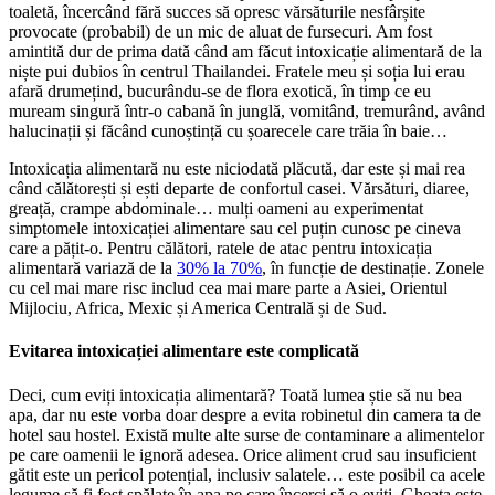
toaletă, încercând fără succes să opresc vărsăturile nesfârșite
provocate (probabil) de un mic de aluat de fursecuri. Am fost
amintită dur de prima dată când am făcut intoxicație alimentară de la
niște pui dubios în centrul Thailandei. Fratele meu și soția lui erau
afară drumețind, bucurându-se de flora exotică, în timp ce eu
muream singură într-o cabană în junglă, vomitând, tremurând, având
halucinații și făcând cunoștință cu șoarecele care trăia în baie…
Intoxicația alimentară nu este niciodată plăcută, dar este și mai rea
când călătorești și ești departe de confortul casei. Vărsături, diaree,
greață, crampe abdominale… mulți oameni au experimentat
simptomele intoxicației alimentare sau cel puțin cunosc pe cineva
care a pățit-o. Pentru călători, ratele de atac pentru intoxicația
alimentară variază de la
30% la 70%
, în funcție de destinație. Zonele
cu cel mai mare risc includ cea mai mare parte a Asiei, Orientul
Mijlociu, Africa, Mexic și America Centrală și de Sud.
Evitarea intoxicației alimentare este complicată
Deci, cum eviți intoxicația alimentară? Toată lumea știe să nu bea
apa, dar nu este vorba doar despre a evita robinetul din camera ta de
hotel sau hostel. Există multe alte surse de contaminare a alimentelor
pe care oamenii le ignoră adesea. Orice aliment crud sau insuficient
gătit este un pericol potențial, inclusiv salatele… este posibil ca acele
legume să fi fost spălate în apa pe care încerci să o eviți. Gheața este