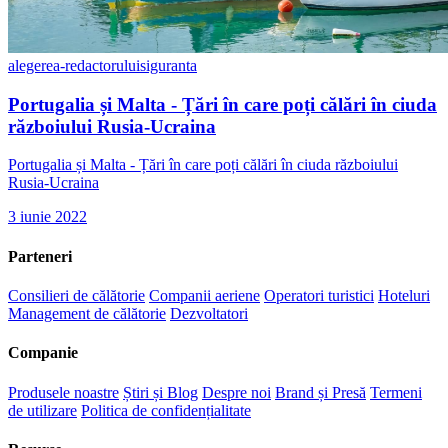
alegerea-redactorului
siguranta
Portugalia și Malta - Țări în care poți călări în ciuda
războiului Rusia-Ucraina
Portugalia și Malta - Țări în care poți călări în ciuda războiului
Rusia-Ucraina
3 iunie 2022
Parteneri
Consilieri de călătorie
Companii aeriene
Operatori turistici
Hoteluri
Management de călătorie
Dezvoltatori
Companie
Produsele noastre
Știri și Blog
Despre noi
Brand și Presă
Termeni
de utilizare
Politica de confidențialitate