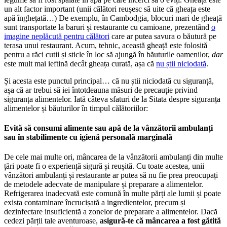
un alt factor important (unii călători reușesc să uite că gheața este
apă înghețată…) De exemplu, în Cambodgia, blocuri mari de gheață
sunt transportate la baruri și restaurante cu camioane, prezentând
o
imagine neplăcută pentru călători
care ar putea savura o băutură pe
terasa unui restaurant. Acum, tehnic, această gheață este folosită
pentru a răci cutii și sticle în loc să ajungă în băuturile oamenilor,
dar
este mult mai ieftină decât gheața curată, așa că
nu știi niciodată
.
Și acesta este punctul principal… că nu știi niciodată cu siguranță,
așa că ar trebui să iei întotdeauna măsuri de precauție privind
siguranța alimentelor. Iată câteva sfaturi de la Sitata despre siguranța
alimentelor și băuturilor în timpul călătoriilor:
Evită să consumi alimente sau apă de la vânzătorii ambulanți
sau în stabilimente cu igienă personală marginală
De cele mai multe ori, mâncarea de la vânzătorii ambulanți din multe
țări poate fi o experiență sigură și reușită. Cu toate acestea, unii
vânzători ambulanți și restaurante ar putea să nu fie prea preocupați
de metodele adecvate de manipulare și preparare a alimentelor.
Refrigerarea inadecvată este comună în multe părți ale lumii și poate
exista contaminare încrucișată a ingredientelor, precum și
dezinfectare insuficientă a zonelor de preparare a alimentelor. Dacă
cedezi părții tale aventuroase,
asigură-te că mâncarea a fost gătită