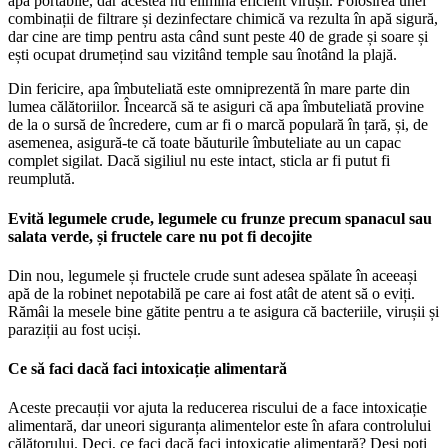
apă portabile, dar acestea nu elimină eficient virușii. Folosirea unei
combinații de filtrare și dezinfectare chimică va rezulta în apă sigură,
dar cine are timp pentru asta când sunt peste 40 de grade și soare și
ești ocupat drumețind sau vizitând temple sau înotând la plajă.
Din fericire, apa îmbuteliată este omniprezentă în mare parte din
lumea călătoriilor. Încearcă să te asiguri că apa îmbuteliată provine
de la o sursă de încredere, cum ar fi o marcă populară în țară, și, de
asemenea, asigură-te că toate băuturile îmbuteliate au un capac
complet sigilat. Dacă sigiliul nu este intact, sticla ar fi putut fi
reumplută.
Evită legumele crude, legumele cu frunze precum spanacul sau
salata verde, și fructele care nu pot fi decojite
Din nou, legumele și fructele crude sunt adesea spălate în aceeași
apă de la robinet nepotabilă pe care ai fost atât de atent să o eviți.
Rămâi la mesele bine gătite pentru a te asigura că bacteriile, virușii și
paraziții au fost uciși.
Ce să faci dacă faci intoxicație alimentară
Aceste precauții vor ajuta la reducerea riscului de a face intoxicație
alimentară, dar uneori siguranța alimentelor este în afara controlului
călătorului. Deci, ce faci dacă faci intoxicație alimentară? Deși poți