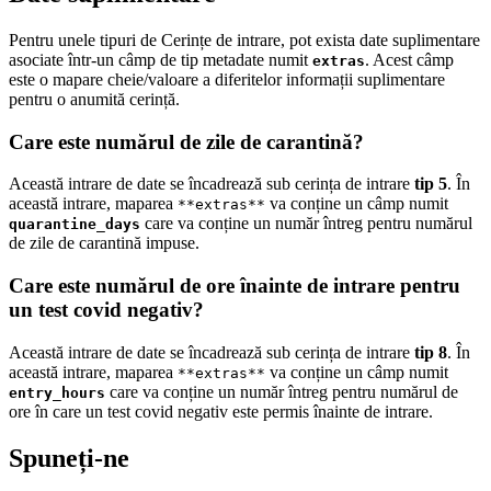
Pentru unele tipuri de Cerințe de intrare, pot exista date suplimentare
asociate într-un câmp de tip metadate numit
. Acest câmp
extras
este o mapare cheie/valoare a diferitelor informații suplimentare
pentru o anumită cerință.
Care este numărul de zile de carantină?
Această intrare de date se încadrează sub cerința de intrare
tip 5
. În
această intrare, maparea
va conține un câmp numit
**extras**
care va conține un număr întreg pentru numărul
quarantine_days
de zile de carantină impuse.
Care este numărul de ore înainte de intrare pentru
un test covid negativ?
Această intrare de date se încadrează sub cerința de intrare
tip 8
. În
această intrare, maparea
va conține un câmp numit
**extras**
care va conține un număr întreg pentru numărul de
entry_hours
ore în care un test covid negativ este permis înainte de intrare.
Spuneți-ne