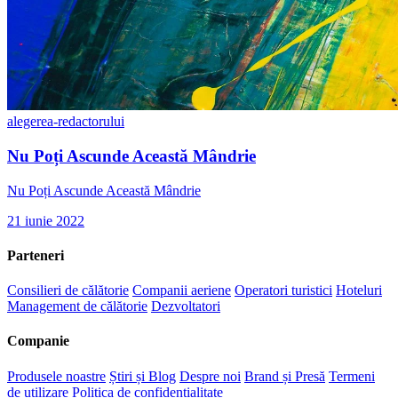
alegerea-redactorului
Nu Poți Ascunde Această Mândrie
Nu Poți Ascunde Această Mândrie
21 iunie 2022
Parteneri
Consilieri de călătorie
Companii aeriene
Operatori turistici
Hoteluri
Management de călătorie
Dezvoltatori
Companie
Produsele noastre
Știri și Blog
Despre noi
Brand și Presă
Termeni
de utilizare
Politica de confidențialitate