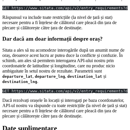
GET https://www.sitata.com/api/v2/entry_requirements?d
Răspunsul va include toate restricțiile (la nivel de țară și stat)
necesare pentru a fi înțelese de călătorul care pleacă din țara de
plecare și călătorește către țara de destinație.
Dar dacă am doar informații despre oraș?
Sitata a ales să nu acomodeze interogările după un anumit nume de
oraș, deoarece acest lucru ar putea duce la conflicte și confuzie. În
schimb, am ales să permitem interogarea API-ului nostru prin
coordonatele de latitudine și longitudine, care nu produc nicio
ambiguitate în setul nostru de rezultate. Parametrii sunt
,
,
și
departure_lat
departure_lng
destination_lat
.
destination_lng
GET https://www.sitata.com/api/v2/entry_requirements?de
Dacă rezolvați orașele în locații și interogați pe baza coordonatelor,
API-ul nostru va răspunde cu toate restricțiile (la nivel de țară și stat)
necesare pentru a fi înțelese de călătorul care pleacă din țara de
plecare și călătorește către țara de destinație.
Date suplimentare