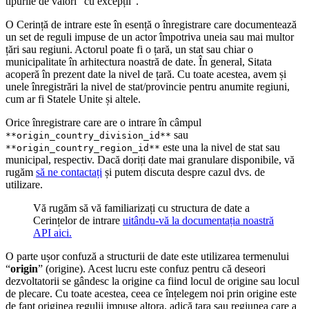
tipurile de valori “cu excepții”.
O Cerință de intrare este în esență o înregistrare care documentează
un set de reguli impuse de un actor împotriva uneia sau mai multor
țări sau regiuni. Actorul poate fi o țară, un stat sau chiar o
municipalitate în arhitectura noastră de date. În general, Sitata
acoperă în prezent date la nivel de țară. Cu toate acestea, avem și
unele înregistrări la nivel de stat/provincie pentru anumite regiuni,
cum ar fi Statele Unite și altele.
Orice înregistrare care are o intrare în câmpul
sau
**origin_country_division_id**
este una la nivel de stat sau
**origin_country_region_id**
municipal, respectiv. Dacă doriți date mai granulare disponibile, vă
rugăm
să ne contactați
și putem discuta despre cazul dvs. de
utilizare.
Vă rugăm să vă familiarizați cu structura de date a
Cerințelor de intrare
uitându-vă la documentația noastră
API aici.
O parte ușor confuză a structurii de date este utilizarea termenului
“
origin
” (origine). Acest lucru este confuz pentru că deseori
dezvoltatorii se gândesc la origine ca fiind locul de origine sau locul
de plecare. Cu toate acestea, ceea ce înțelegem noi prin origine este
de fapt originea regulii impuse altora, adică țara sau regiunea care a