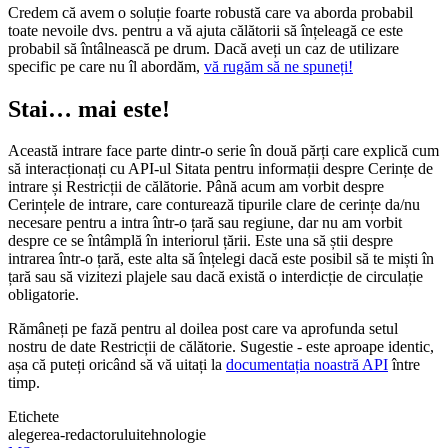
Credem că avem o soluție foarte robustă care va aborda probabil
toate nevoile dvs. pentru a vă ajuta călătorii să înțeleagă ce este
probabil să întâlnească pe drum. Dacă aveți un caz de utilizare
specific pe care nu îl abordăm,
vă rugăm să ne spuneți!
Stai… mai este!
Această intrare face parte dintr-o serie în două părți care explică cum
să interacționați cu API-ul Sitata pentru informații despre Cerințe de
intrare și Restricții de călătorie. Până acum am vorbit despre
Cerințele de intrare, care conturează tipurile clare de cerințe da/nu
necesare pentru a intra într-o țară sau regiune, dar nu am vorbit
despre ce se întâmplă în interiorul țării. Este una să știi despre
intrarea într-o țară, este alta să înțelegi dacă este posibil să te miști în
țară sau să vizitezi plajele sau dacă există o interdicție de circulație
obligatorie.
Rămâneți pe fază pentru al doilea post care va aprofunda setul
nostru de date Restricții de călătorie. Sugestie - este aproape identic,
așa că puteți oricând să vă uitați la
documentația noastră API
între
timp.
Etichete
alegerea-redactorului
tehnologie