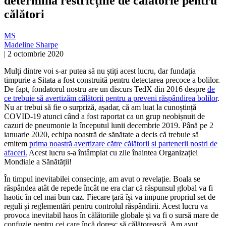
determina restricțiile de călătorie pentru
călători
MS
Madeline Sharpe
|
2 octombrie 2020
Mulți dintre voi s-ar putea să nu știți acest lucru, dar fundația
timpurie a Sitata a fost construită pentru detectarea precoce a bolilor.
De fapt, fondatorul nostru are un discurs TedX din 2016 despre
de
ce trebuie să avertizăm călătorii pentru a preveni răspândirea bolilor
.
Nu ar trebui să fie o surpriză, așadar, că am luat la cunoștință
COVID-19 atunci când a fost raportat ca un grup neobișnuit de
cazuri de pneumonie la începutul lunii decembrie 2019. Până pe 2
ianuarie 2020, echipa noastră de sănătate a decis că trebuie să
emitem
prima noastră avertizare către călătorii și partenerii noștri de
afaceri.
Acest lucru s-a întâmplat cu zile înaintea Organizației
Mondiale a Sănătății!
În timpul inevitabilei consecințe, am avut o revelație. Boala se
răspândea atât de repede încât ne era clar că răspunsul global va fi
haotic în cel mai bun caz. Fiecare țară își va impune propriul set de
reguli și reglementări pentru controlul răspândirii. Acest lucru va
provoca inevitabil haos în călătoriile globale și va fi o sursă mare de
confuzie pentru cei care încă doresc să călătorească. Am avut