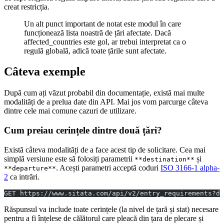
creat restricția.
Un alt punct important de notat este modul în care
funcționează lista noastră de țări afectate. Dacă
affected_countries este gol, ar trebui interpretat ca o
regulă globală, adică toate țările sunt afectate.
Câteva exemple
După cum ați văzut probabil din documentație, există mai multe
modalități de a prelua date din API. Mai jos vom parcurge câteva
dintre cele mai comune cazuri de utilizare.
Cum preiau cerințele dintre două țări?
Există câteva modalități de a face acest tip de solicitare. Cea mai
simplă versiune este să folosiți parametrii
și
**destination**
. Acești parametri acceptă coduri
ISO 3166-1 alpha-
**departure**
2
ca intrări.
GET https://www.sitata.com/api/v2/entry_requirements?de
Răspunsul va include toate cerințele (la nivel de țară și stat) necesare
pentru a fi înțelese de călătorul care pleacă din țara de plecare și