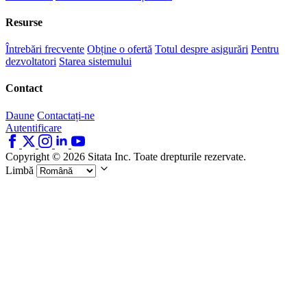
Resurse
Întrebări frecvente
Obține o ofertă
Totul despre asigurări
Pentru
dezvoltatori
Starea sistemului
Contact
Daune
Contactați-ne
Autentificare
Copyright © 2026 Sitata Inc. Toate drepturile rezervate.
Limbă