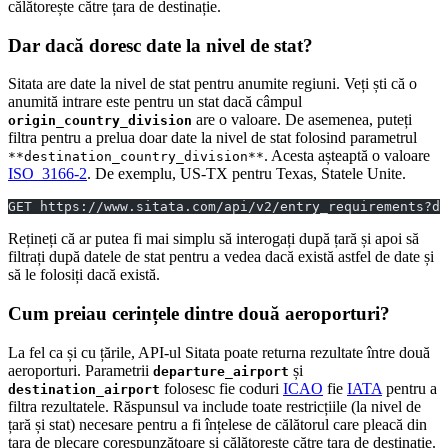
călătorește către țara de destinație.
Dar dacă doresc date la nivel de stat?
Sitata are date la nivel de stat pentru anumite regiuni. Veți ști că o
anumită intrare este pentru un stat dacă câmpul
are o valoare. De asemenea, puteți
origin_country_division
filtra pentru a prelua doar date la nivel de stat folosind parametrul
. Acesta așteaptă o valoare
**destination_country_division**
ISO_3166-2
. De exemplu, US-TX pentru Texas, Statele Unite.
GET https://www.sitata.com/api/v2/entry_requirements?de
Rețineți că ar putea fi mai simplu să interogați după țară și apoi să
filtrați după datele de stat pentru a vedea dacă există astfel de date și
să le folosiți dacă există.
Cum preiau cerințele dintre două aeroporturi?
La fel ca și cu țările, API-ul Sitata poate returna rezultate între două
aeroporturi. Parametrii
și
departure_airport
folosesc fie coduri
ICAO
fie
IATA
pentru a
destination_airport
filtra rezultatele. Răspunsul va include toate restricțiile (la nivel de
țară și stat) necesare pentru a fi înțelese de călătorul care pleacă din
țara de plecare corespunzătoare și călătorește către țara de destinație.