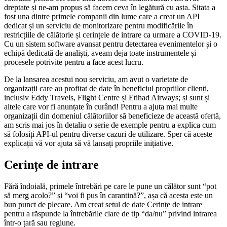
dreptate și ne-am propus să facem ceva în legătură cu asta. Sitata a
fost una dintre primele companii din lume care a creat un API
dedicat și un serviciu de monitorizare pentru modificările în
restricțiile de călătorie și cerințele de intrare ca urmare a COVID-19.
Cu un sistem software avansat pentru detectarea evenimentelor și o
echipă dedicată de analiști, aveam deja toate instrumentele și
procesele potrivite pentru a face acest lucru.
De la lansarea acestui nou serviciu, am avut o varietate de
organizații care au profitat de date în beneficiul propriilor clienți,
inclusiv Eddy Travels, Flight Centre și Etihad Airways; și sunt și
altele care vor fi anunțate în curând! Pentru a ajuta mai multe
organizații din domeniul călătoriilor să beneficieze de această ofertă,
am scris mai jos în detaliu o serie de exemple pentru a explica cum
să folosiți API-ul pentru diverse cazuri de utilizare. Sper că aceste
explicații vă vor ajuta să vă lansați propriile inițiative.
Cerințe de intrare
Fără îndoială, primele întrebări pe care le pune un călător sunt “pot
să merg acolo?” și “voi fi pus în carantină?”, așa că acesta este un
bun punct de plecare. Am creat setul de date Cerințe de intrare
pentru a răspunde la întrebările clare de tip “da/nu” privind intrarea
într-o țară sau regiune.