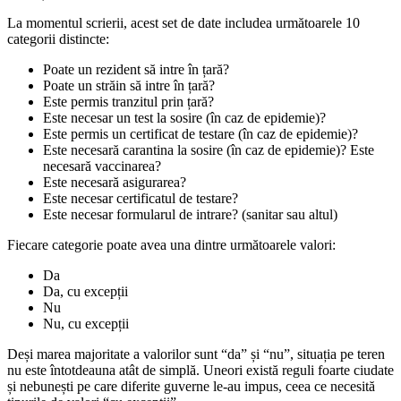
La momentul scrierii, acest set de date includea următoarele 10
categorii distincte:
Poate un rezident să intre în țară?
Poate un străin să intre în țară?
Este permis tranzitul prin țară?
Este necesar un test la sosire (în caz de epidemie)?
Este permis un certificat de testare (în caz de epidemie)?
Este necesară carantina la sosire (în caz de epidemie)? Este
necesară vaccinarea?
Este necesară asigurarea?
Este necesar certificatul de testare?
Este necesar formularul de intrare? (sanitar sau altul)
Fiecare categorie poate avea una dintre următoarele valori:
Da
Da, cu excepții
Nu
Nu, cu excepții
Deși marea majoritate a valorilor sunt “da” și “nu”, situația pe teren
nu este întotdeauna atât de simplă. Uneori există reguli foarte ciudate
și nebunești pe care diferite guverne le-au impus, ceea ce necesită